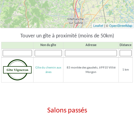
Leaflet
| ©
OpenStreetMap
Touver un gîte à proximité (moins de 50km)
Non du gîte
Adresse
Distance
Gîte du chemin aux
83 montée des gaudets, 69910 Villié
1 km
Morgon
ânes
Salons passés