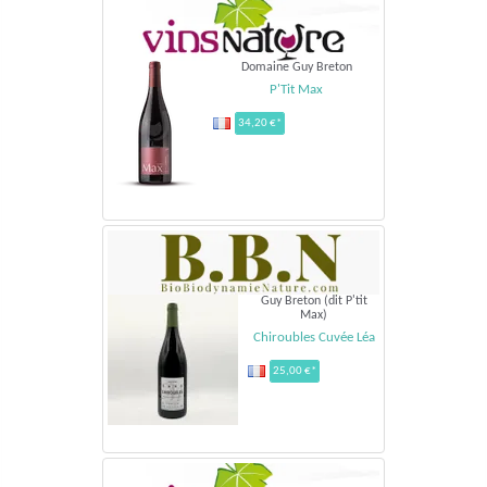
Domaine Guy Breton
P'Tit Max
34,20 €*
Guy Breton (dit P'tit
Max)
Chiroubles Cuvée Léa
25,00 €*