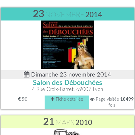
23
NOVEMBRE
2014
Dimanche 23 novembre 2014
Salon des Débouchées
4 Rue Croix-Barret, 69007 Lyon
5€
Fiche détaillée
Page visitée
18499
fois
21
MARS
2010