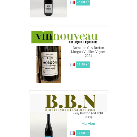
26,00 €*
Domaine Guy Breton
Morgon Vieilles Vignes
2021
25,50 €*
Guy Breton (dit P'tit
Max)
Marylou
17,00 €*