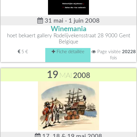
31 mai - 1 juin 2008
Winemania
hoet bekaert gallery Rodelijvekensstraat 28 9000 Gent
Belgique
5 €
Fiche détaillée
Page visitée
20228
fois
19
MAI
2008
17, 18 & 19 mai 2008