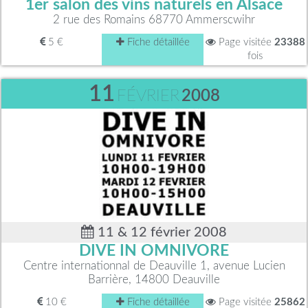
1er salon des vins naturels en Alsace
2 rue des Romains 68770 Ammerscwihr
5 €
Fiche détaillée
Page visitée
23388
fois
11
FÉVRIER
2008
11 & 12 février 2008
DIVE IN OMNIVORE
Centre internationnal de Deauville 1, avenue Lucien
Barrière, 14800 Deauville
10 €
Fiche détaillée
Page visitée
25862