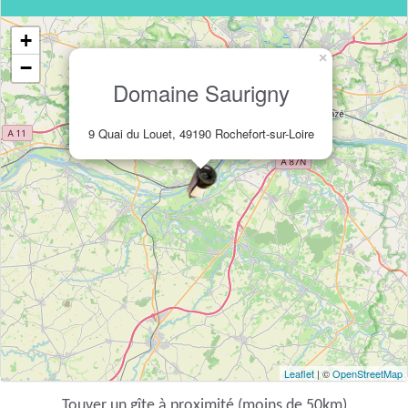
+
×
−
Domaine Saurigny
9 Quai du Louet, 49190 Rochefort-sur-Loire
Leaflet
| ©
OpenStreetMap
Touver un gîte à proximité (moins de 50km)