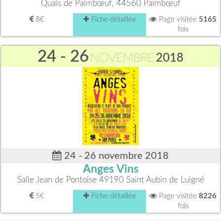
Quais de Paimbœuf, 44560 Paimbœuf
8€
Fiche détaillée
Page visitée
5165
fois
24 - 26
NOVEMBRE
2018
24 - 26 novembre 2018
Anges Vins
Salle Jean de Pontoise 49190 Saint Aubin de Luigné
5€
Fiche détaillée
Page visitée
8226
fois