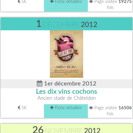
5€
Fiche détaillée
Page visitée
19275
fois
1
DÉCEMBRE
2012
1er décembre 2012
Les dix vins cochons
Ancien stade de Châteldon
5€
Fiche détaillée
Page visitée
16506
fois
26
NOVEMBRE
2012