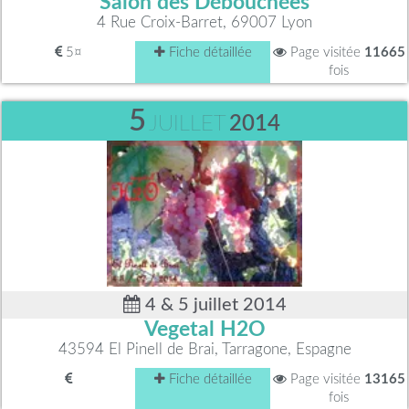
Salon des Débouchées
4 Rue Croix-Barret, 69007 Lyon
5¤
Fiche détaillée
Page visitée
11665
fois
5
JUILLET
2014
4 & 5 juillet 2014
Vegetal H2O
43594 El Pinell de Brai, Tarragone, Espagne
Fiche détaillée
Page visitée
13165
fois