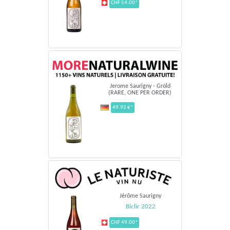
CHF 54.00*
Jerome Saurigny - Gröld
(RARE, ONE PER ORDER)
49.92 €*
Jérôme Saurigny
Biclir 2022
CHF 49.00*