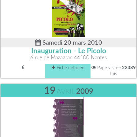
Samedi 20 mars 2010
Inauguration - Le Picolo
6 rue de Mazagran 44100 Nantes
Fiche détaillée
Page visitée
22389
fois
19
AVRIL
2009