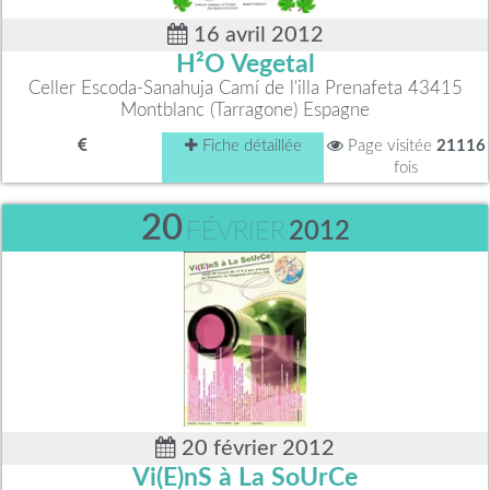
16 avril 2012
H²O Vegetal
Celler Escoda-Sanahuja Camí de l'illa Prenafeta 43415
Montblanc (Tarragone) Espagne
Fiche détaillée
Page visitée
21116
fois
20
FÉVRIER
2012
20 février 2012
Vi(E)nS à La SoUrCe