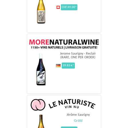
CHF 49.00*
Jerome Saurigny - Reclair
(RARE, ONE PER ORDER)
39.83 €*
Jérôme Saurigny
Gröld