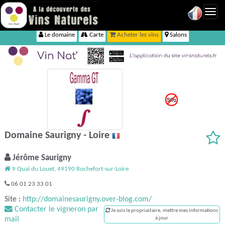
Toggl
navig
Le domaine
Carte
Acheter les vins
Salons
Domaine Saurigny - Loire
Jérôme Saurigny
9 Quai du Louet, 49190 Rochefort-sur-Loire
06 01 23 33 01
Site :
http://domainesaurigny.over-blog.com/
Contacter le vigneron par
Je suis le propriaitaire, mettre mes informations
mail
à jour