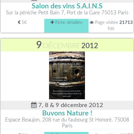
Salon des vins S.A.I.N.S
Sur la péniche Petit Bain 7, Port de la Gare 75013 Paris
5€
Fiche détaillée
Page visitée
21713
fois
9
DÉCEMBRE
2012
7, 8 & 9 décembre 2012
Buvons Nature !
Espace Beaujon, 208 rue du faubourg St Honoré, 75008
Paris