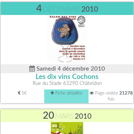
4
DÉCEMBRE
2010
Samedi 4 décembre 2010
Les dix vins Cochons
Rue du Stade 63290 Châteldon
5€
Fiche détaillée
Page visitée
21278
fois
20
MARS
2010