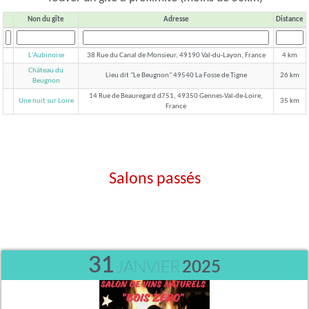
Non du gîte
Adresse
Distance
L'Aubinoise
38 Rue du Canal de Monsieur, 49190 Val-du-Layon, France
4 km
Château du
Lieu dit "Le Beugnon" 49540 La Fosse de Tigne
26 km
Beugnon
14 Rue de Beauregard d751, 49350 Gennes-Val-de-Loire,
Une nuit sur Loire
35 km
France
Salons passés
31
JANVIER
2025