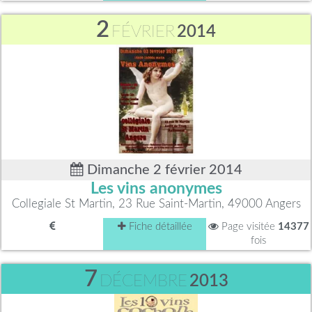
2
FÉVRIER
2014
Dimanche 2 février 2014
Les vins anonymes
Collegiale St Martin, 23 Rue Saint-Martin, 49000 Angers
Fiche détaillée
Page visitée
14377
fois
7
DÉCEMBRE
2013