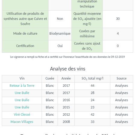
manipulation
technique
Utilisation de produits de
Quantité moyenne
synthèses autre que Cuivre et
Non
de SO
ajoutée (en
30
2
Soufre
mg/l)
Cuvées par
Mode de culture
Biodynamique
4
millésime
Cuvées sans ajout
Certification
Oui
0
de SO
2
Le vigneron a rempli sa fiche et a certifié sur l'honneur l'exactitude de ces données le 09-12-2019
Analyse des vins
Vin
Cuvée
Année
SO
total mg/l
Source
2
Retour à la Terre
Blanc
2017
44
Analyses
Une Bulle
Blanc
2017
28
Analyses
Une Bulle
Blanc
2016
24
Analyses
Une Bulle
Blanc
2015
23
Analyses
Viré Clessé
Blanc
2012
42
Analyses
Macon Villages
Blanc
2008
33
Analyses