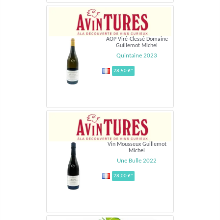
AOP Viré-Clessé Domaine
Guillemot Michel
Quintaine 2023
28,50 €*
Vin Mousseux Guillemot
Michel
Une Bulle 2022
28,00 €*