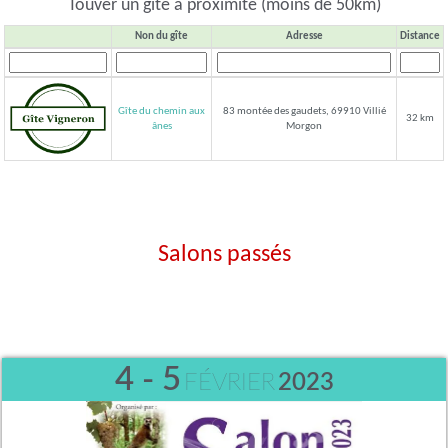
Touver un gîte à proximité (moins de 50km)
Non du gîte
Adresse
Distance
Gîte du chemin aux
83 montée des gaudets, 69910 Villié
32 km
Morgon
ânes
Salons passés
4 - 5
FÉVRIER
2023