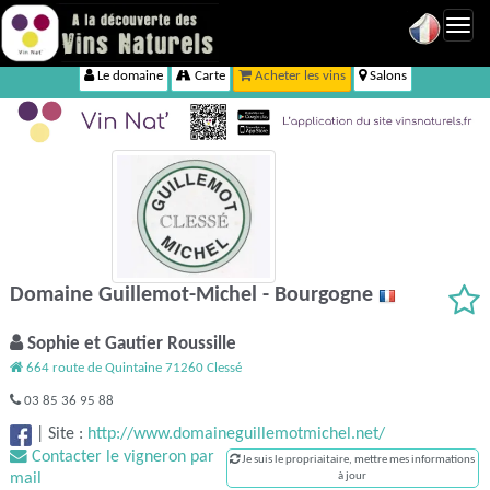
Toggl
navig
Le domaine
Carte
Acheter les vins
Salons
Domaine Guillemot-Michel - Bourgogne
Sophie et Gautier Roussille
664 route de Quintaine 71260 Clessé
03 85 36 95 88
|
Site :
http://www.domaineguillemotmichel.net/
Contacter le vigneron par
Je suis le propriaitaire, mettre mes informations
mail
à jour