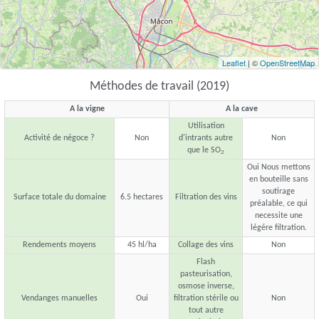
Leaflet
| ©
OpenStreetMap
Méthodes de travail (2019)
A la vigne
A la cave
Utilisation
Activité de négoce ?
Non
d'intrants autre
Non
que le SO
2
Oui Nous mettons
en bouteille sans
soutirage
Surface totale du domaine
6.5 hectares
Filtration des vins
préalable, ce qui
necessite une
légére filtration.
Rendements moyens
45 hl/ha
Collage des vins
Non
Flash
pasteurisation,
osmose inverse,
Vendanges manuelles
Oui
filtration stérile ou
Non
tout autre