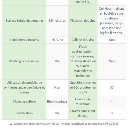
que le SO
2
Oui Nous mettons
en bouteille sans
soutirage
Surface totale du domaine
6.5 hectares
Filtration des vins
préalable, ce qui
necessite une
légére filtration.
Rendements moyens
45 hl/ha
Collage des vins
Non
Flash
pasteurisation,
osmose inverse,
Vendanges manuelles
Oui
filtration stérile ou
Non
tout autre
manipulation
technique
Utilisation de produits de
Quantité moyenne
synthèses autre que Cuivre et
Non
de SO
ajoutée (en
30
2
Soufre
mg/l)
Cuvées par
Mode de culture
Biodynamique
4
millésime
Cuvées sans ajout
Certification
Oui
0
de SO
2
Le vigneron a rempli sa fiche et a certifié sur l'honneur l'exactitude de ces données le 09-12-2019