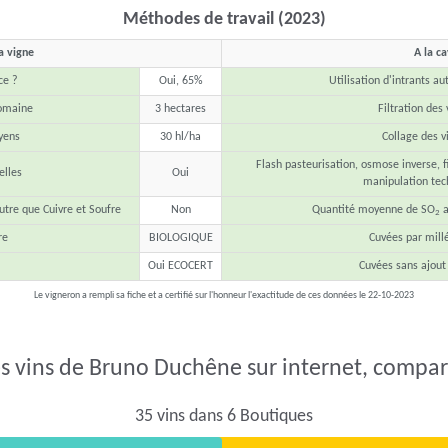
Méthodes de travail (2023)
a vigne
A la c
ce ?
Oui, 65%
Utilisation d'intrants au
domaine
3 hectares
Filtration des 
yens
30 hl/ha
Collage des v
Flash pasteurisation, osmose inverse, fi
lles
Oui
manipulation tec
utre que Cuivre et Soufre
Non
Quantité moyenne de SO
a
2
re
BIOLOGIQUE
Cuvées par mill
Oui ECOCERT
Cuvées sans ajout
Le vigneron a rempli sa fiche et a certifié sur l'honneur l'exactitude de ces données le 22-10-2023
s vins de Bruno Duchêne sur internet, compare
35 vins dans 6 Boutiques