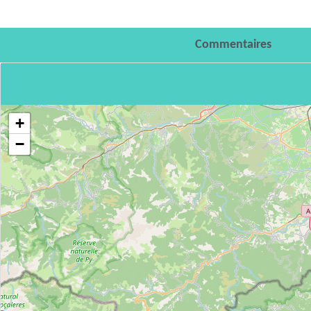
Commentaires
+
−