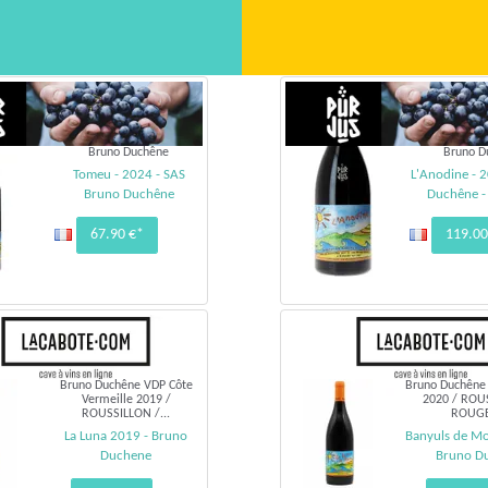
Bruno Duchêne
Bruno D
Tomeu - 2024 - SAS
L'Anodine - 
Bruno Duchêne
Duchêne 
67.90 €*
119.00
Bruno Duchêne VDP Côte
Bruno Duchêne
Vermeille 2019 /
2020 / ROU
ROUSSILLON /...
ROUGE 
La Luna 2019 - Bruno
Banyuls de M
Duchene
Bruno D