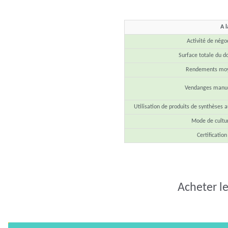
A l
Activité de négo
Surface totale du 
Rendements mo
Vendanges manue
Utilisation de produits de synthèses a
Mode de cultu
Certification
Acheter le