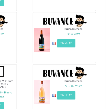
*
êne
Bruno Duchêne
022
Odin 2021
26,20 €*
e VDP Côte
Bruno Duchêne
 2019 /
Suzette 2022
ON /...
9 - Bruno
26,00 €*
ene
*