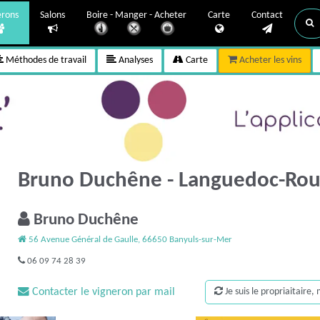
erons
Salons
Boire - Manger - Acheter
Carte
Contact
Méthodes de travail
Analyses
Carte
Acheter les vins
Bruno Duchêne - Languedoc-Rou
Bruno Duchêne
56 Avenue Général de Gaulle, 66650 Banyuls-sur-Mer
06 09 74 28 39
Contacter le vigneron par mail
Je suis le propriaitaire