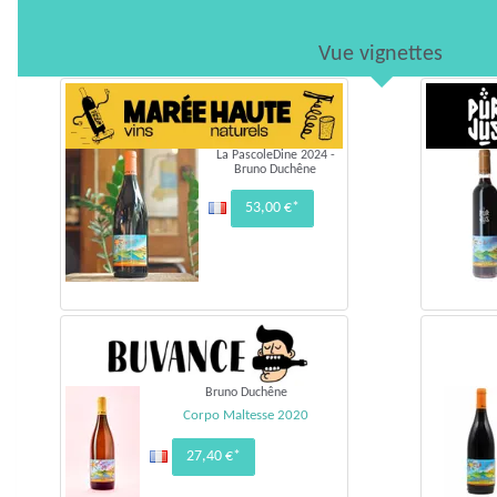
Vue vignettes
La PascoleDine 2024 -
Bruno Duchêne
53,00 €*
Bruno Duchêne
Corpo Maltesse 2020
27,40 €*