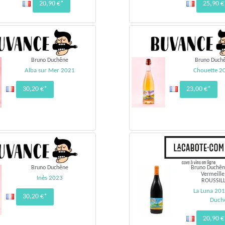
20,90 €*
25,90 €
Bruno Duchêne
Bruno Duch
Alba sur Mer 2021
Chouette 2
30,20 €*
23,00 €*
Bruno Duchêne
Bruno Duchên
Vermeille
Inès 2023
ROUSSILL
La Luna 201
30,20 €*
Duch
20,90 €