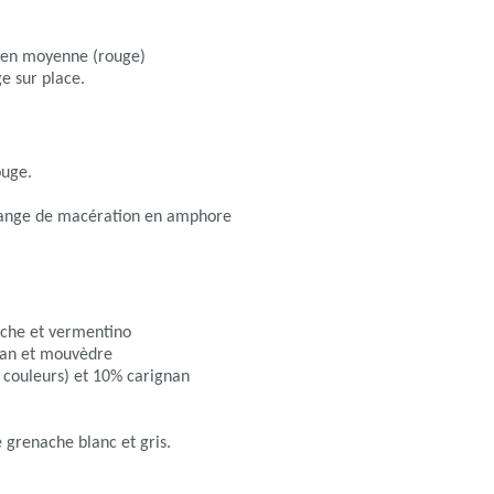
s en moyenne (rouge)
e sur place.
ouge.
range de macération en amphore
ache et vermentino
nan et mouvèdre
3 couleurs) et 10% carignan
 grenache blanc et gris.