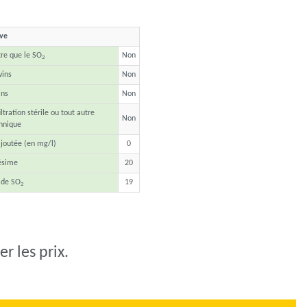
ave
tre que le SO
Non
2
vins
Non
ins
Non
ltration stérile ou tout autre
Non
hnique
joutée (en mg/l)
0
ésime
20
 de SO
19
2
r les prix.