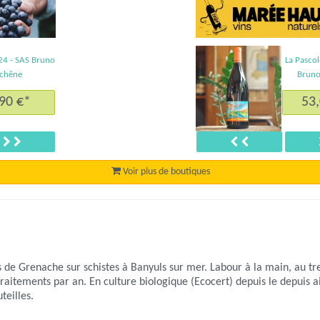
24 - SAS Bruno
La Pasco
chêne
Bruno
90 €*
53
Suivant
Précédent
Voir plus de boutiques
s de Grenache sur schistes à Banyuls sur mer. Labour à la main, au tre
raitements par an. En culture biologique (Ecocert) depuis le depuis ai
teilles.