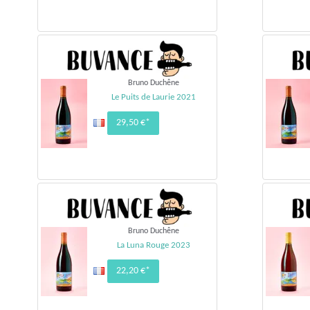
Bruno Duchêne
Le Puits de Laurie 2021
29,50 €*
Bruno Duchêne
La Luna Rouge 2023
22,20 €*