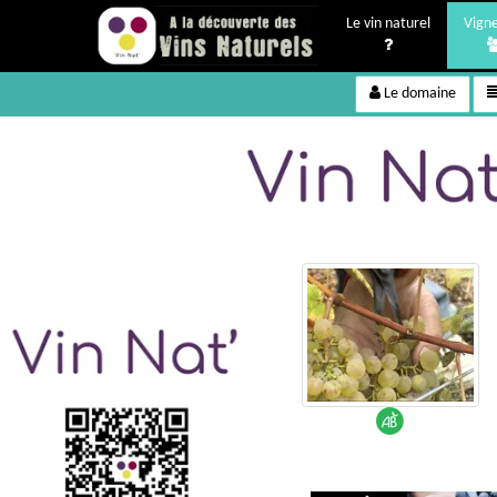
Le vin naturel
Vign
Le domaine