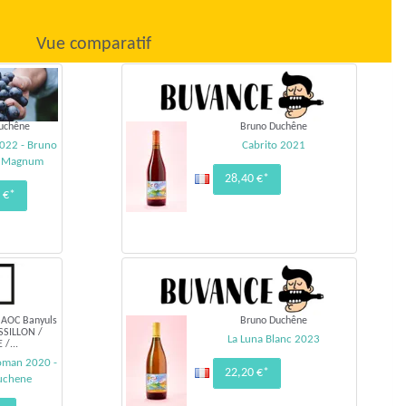
Vue comparatif
uchêne
Bruno Duchêne
2022 - Bruno
Cabrito 2021
- Magnum
28,40 €*
 €*
 AOC Banyuls
Bruno Duchêne
SSILLON /
La Luna Blanc 2023
/...
oman 2020 -
22,20 €*
uchene