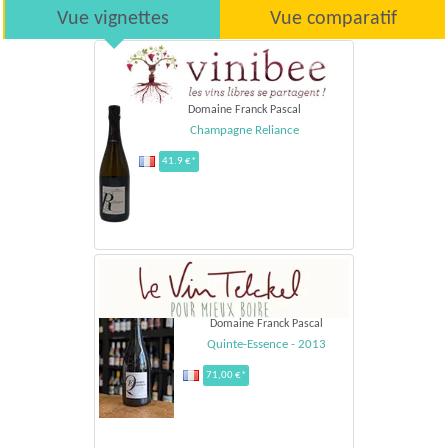
Vue vignettes
Vue comparatif
Domaine Franck Pascal
Champagne Reliance
41.9 €*
Domaine Franck Pascal
Quinte-Essence - 2013
71,00 €*