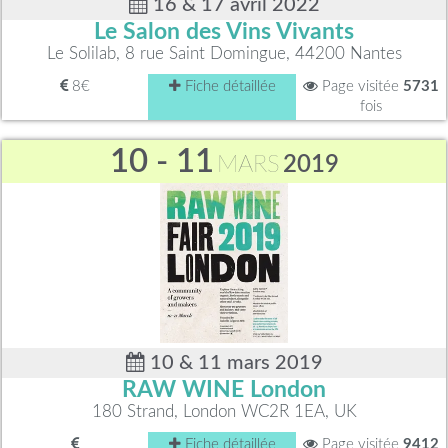
16 & 17 avril 2022
Le Salon des Vins Vivants
Le Solilab, 8 rue Saint Domingue, 44200 Nantes
8€
Fiche détaillée
Page visitée
5731
fois
10 - 11
MARS
2019
10 & 11 mars 2019
RAW WINE London
180 Strand, London WC2R 1EA, UK
Fiche détaillée
Page visitée
9412