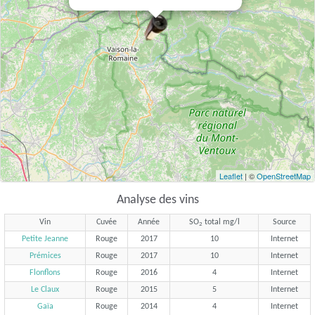
Leaflet
| ©
OpenStreetMap
Analyse des vins
Vin
Cuvée
Année
SO
total mg/l
Source
2
Petite Jeanne
Rouge
2017
10
Internet
Prémices
Rouge
2017
10
Internet
Flonflons
Rouge
2016
4
Internet
Le Claux
Rouge
2015
5
Internet
Gaïa
Rouge
2014
4
Internet