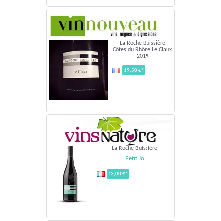
La Roche Buissière
Côtes du Rhône Le Claux
2019
19,50 €*
La Roche Buissière
Petit Jo
13,00 €*