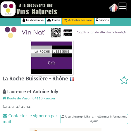
Toggl
navig
Le domaine
Carte
Acheter les vins
Salons
La Roche Buissière - Rhône
Laurence et Antoine Joly
Route de Vaison 84110 Faucon
04 90 46 49 14
Contacter le vigneron par
Je suis le propriaitaire, mettre mes informations
mail
à jour