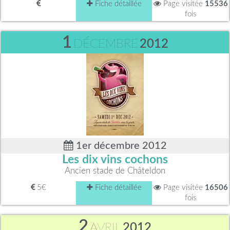
Fiche détaillée
Page visitée
15536
fois
1
DÉCEMBRE
2012
1er décembre 2012
Les dix vins cochons
Ancien stade de Châteldon
5€
Fiche détaillée
Page visitée
16506
fois
2
AVRIL
2012