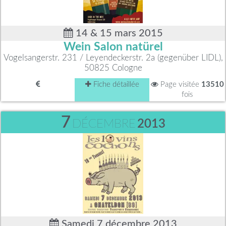
14 & 15 mars 2015
Wein Salon natürel
Vogelsangerstr. 231 / Leyendeckerstr. 2a (gegenüber LIDL),
50825 Cologne
Fiche détaillée
Page visitée
13510
fois
7
DÉCEMBRE
2013
Samedi 7 décembre 2013