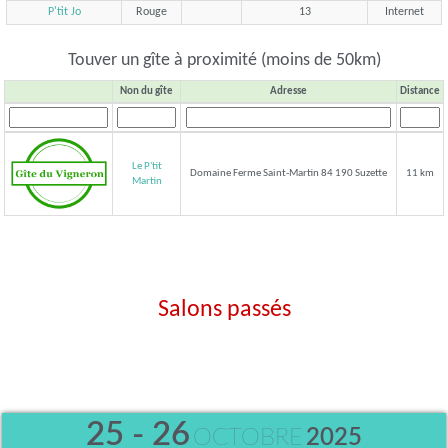
P'tit Jo
Rouge
13
Internet
Touver un gîte à proximité (moins de 50km)
Non du gîte
Adresse
Distance
Le P'tit
Domaine Ferme Saint-Martin 84 190 Suzette
11 km
Martin
Salons passés
25 - 26
OCTOBRE
2025