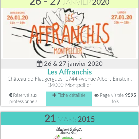
26 - 27
JANVIER
2020
26 & 27 janvier 2020
Les Affranchis
Château de Flaugergues, 1744 Avenue Albert Einstein,
34000 Montpellier
Réservé aux
Fiche détaillée
Page visitée
9595
professionnels
fois
21
MARS
2015