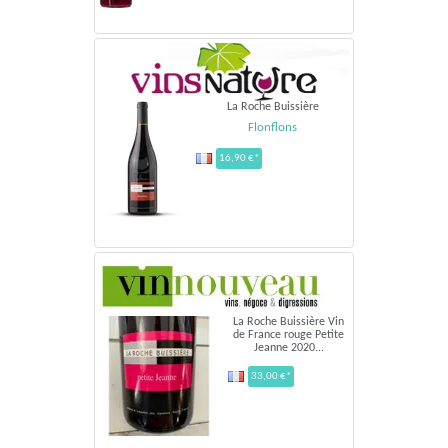
La Roche Buissière
Flonflons
16,90 €*
La Roche Buissière Vin
de France rouge Petite
Jeanne 2020...
33,00 €*