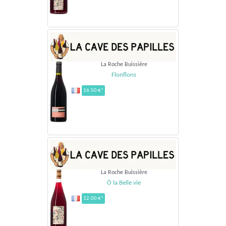
La Roche Buissière
Flonflons
16.50 €*
La Roche Buissière
Ô la Belle vie
12.00 €*