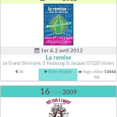
1er & 2 avril 2012
La remise
Le Grand Séminaire, 2 Faubourg St Jacques 07220 Viviers
5€
Fiche détaillée
Page visitée
13446
fois
16
MAI
2009