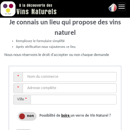
Toggl
navig
Je connais un lieu qui propose des vins
naturel
Remplissez le formulaire simplifié
Après vérification nous rajouterons ce lieu
Nous nous réservons le droit d'accepter ou non chaque demande
*
*
Ville
*
Possibilité de
boire
un verre de Vin Naturel ?