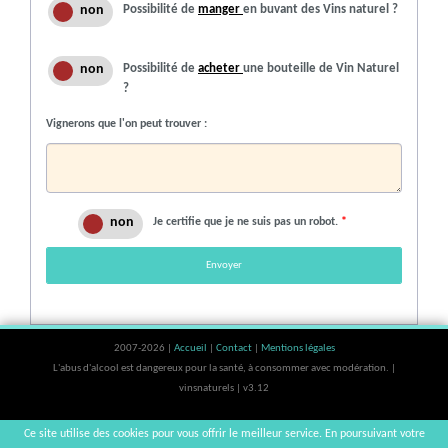
Possibilité de
manger
en buvant des Vins naturel ?
Possibilité de
acheter
une bouteille de Vin Naturel
?
Vignerons que l'on peut trouver :
Je certifie que je ne suis pas un robot.
*
Envoyer
2007-2026 |
Accueil
|
Contact
|
Mentions légales
L'abus d'alcool est dangereux pour la santé, à consommer avec modération. |
vinsnaturels | v3.12
Ce site utilise des cookies pour vous offrir le meilleur service. En poursuivant votre