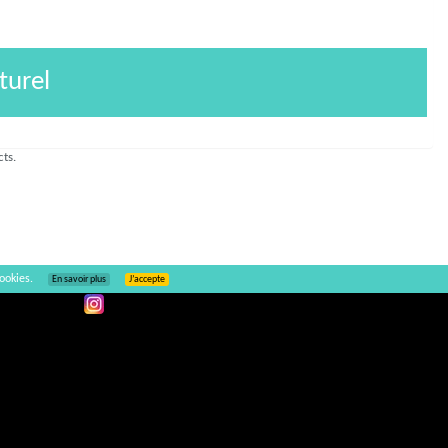
turel
cts.
ookies.
En savoir plus
J’accepte
Ajouter un commentaire