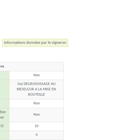
Informations données par le vigneron
ave
Non
Oui DEGROSSISSAGE AU
KIESELGUR A LA MISE EN
BOUTEILLE
Non
tion
Non
que
/l)
10
4