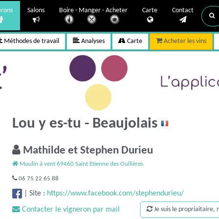
erons
Salons
Boire - Manger - Acheter
Carte
Contact
Méthodes de travail
Analyses
Carte
Acheter les vins
Lou y es-tu - Beaujolais
Mathilde et Stephen Durieu
Moulin à vent 69460 Saint Etienne des Oullières
06 75 22 65 88
|
Site :
https://www.facebook.com/stephendurieu/
Contacter le vigneron par mail
Je suis le propriaitaire