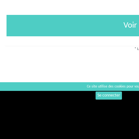
Voir
* L
Ce site utilise des cookies pour vou
Commentaires
Se connecter
+
−