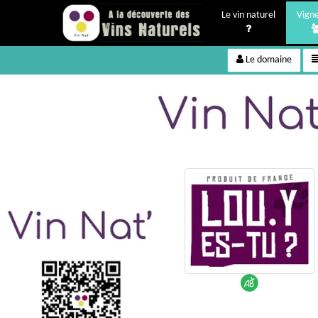
Le vin naturel
Vign
Le domaine