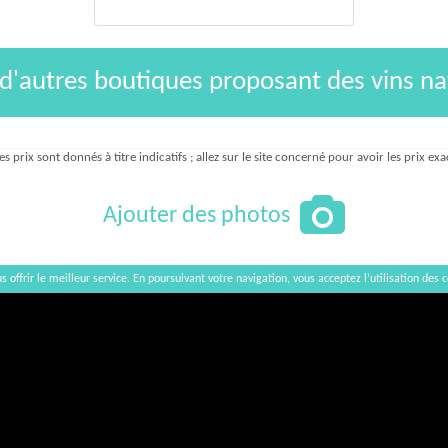
 d'autres boutiques proposant des vins na
es prix sont donnés à titre indicatifs ; allez sur le site concerné pour avoir les prix exa
Ajouter des photos
s offrir le meilleur service. En poursuivant votre navigation, vous acceptez l’utilisation des c
Afficher / Cacher la carte
×