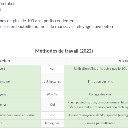
'octobre
s
ignes de plus de 100 ans, petits rendements
ises en bouteille au mois de mars/avril, élevage cuve béton
Méthodes de travail (2022)
la vigne
A la c
ce ?
Non
Utilisation d'intrants autre que le SO
2
domaine
8.5 hectares
Filtration des vins
yens
20 hl/ha
Collage des vins
Flash pasteurisation, osmose inverse, filtra
lles
Oui
stérile ou tout autre manipulation techni
autre que Cuivre et Soufre
Non
Quantité moyenne de SO
ajoutée (en mg
2
re
biologique
Cuvées par millésime