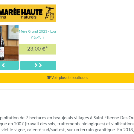
Mère Grand 2023 - Lou
Y Es-Tu ?
23,00 €*
Précédent
Suivant
Voir plus de boutiques
loitation de 7 hectares en beaujolais villages à Saint Etienne Des Ou
ue en 2007 (travail des sols, traitements biologiques) et vinification
ieille vigne, orienté sud/sud-est, sur un terrain granitique. En 2018,