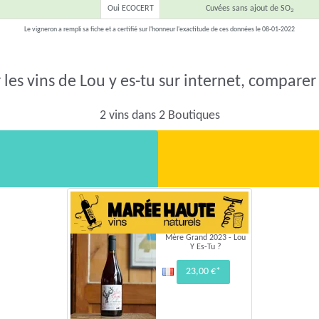
Oui ECOCERT
Cuvées sans ajout de SO
2
Le vigneron a rempli sa fiche et a certifié sur l'honneur l'exactitude de ces données le 08-01-2022
les vins de Lou y es-tu sur internet, comparer 
2 vins dans 2 Boutiques
Mère Grand 2023 - Lou
Y Es-Tu ?
23,00 €*