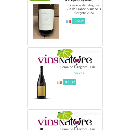
Domaine de l'Anglore
Vin de France blanc Sels
d'Argent 2023
37,50 €*
Domaine L'Anglore - Eric...
Sables
38,00 €*
Domaine L'Anglore - Eric...