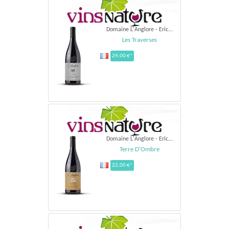
Domaine L'Anglore - Eric...
Les Traverses
24,00 €*
Domaine L'Anglore - Eric...
Terre D'Ombre
22,00 €*