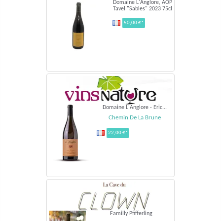
Domaine L'Anglore, AOP
Tavel "Sables" 2023 75cl
50,00 €*
Domaine L'Anglore - Eric...
Chemin De La Brune
22,00 €*
Familly Pfifferling