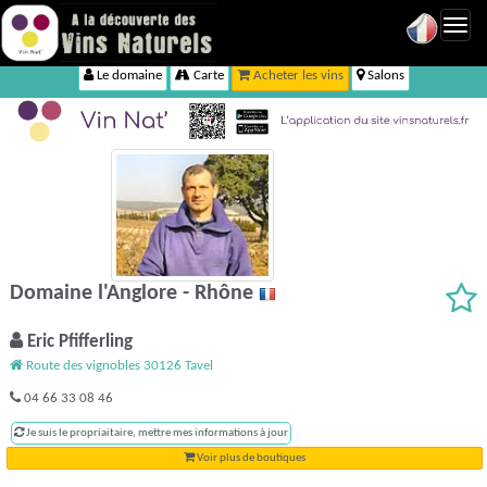
Toggl
navig
Le domaine
Carte
Acheter les vins
Salons
Domaine l'Anglore - Rhône
Eric Pfifferling
Route des vignobles 30126 Tavel
04 66 33 08 46
Je suis le propriaitaire, mettre mes informations à jour
Voir plus de boutiques