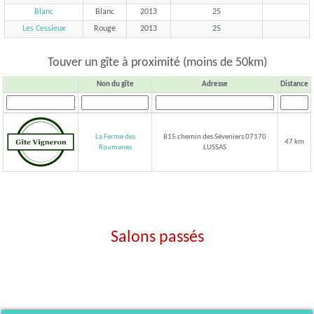
Blanc
Blanc
2013
25
Les Cessieux
Rouge
2013
25
Touver un gîte à proximité (moins de 50km)
Non du gîte
Adresse
Distance
La Ferme des
815 chemin des Séveniers 07170
47 km
LUSSAS
Roumanes
Salons passés