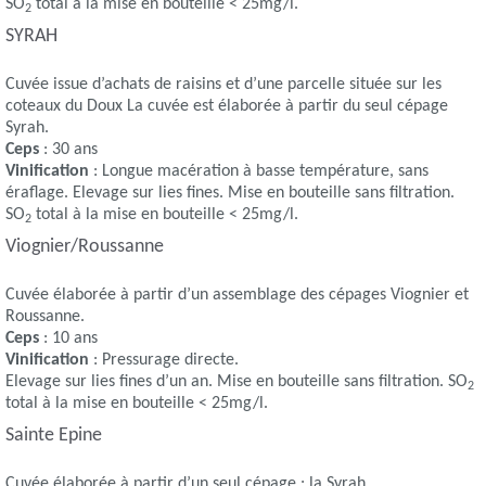
SO
total à la mise en bouteille < 25mg/l.
2
SYRAH
Cuvée issue d’achats de raisins et d’une parcelle située sur les
coteaux du Doux La cuvée est élaborée à partir du seul cépage
Syrah.
Ceps
: 30 ans
Vinification
: Longue macération à basse température, sans
éraflage. Elevage sur lies fines. Mise en bouteille sans filtration.
SO
total à la mise en bouteille < 25mg/l.
2
Viognier/Roussanne
Cuvée élaborée à partir d’un assemblage des cépages Viognier et
Roussanne.
Ceps
: 10 ans
Vinification
: Pressurage directe.
Elevage sur lies fines d’un an. Mise en bouteille sans filtration. SO
2
total à la mise en bouteille < 25mg/l.
Sainte Epine
Cuvée élaborée à partir d’un seul cépage : la Syrah