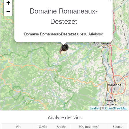
+
Domaine Romaneaux-
−
Destezet
Domaine Romaneaux-Destezet 07410 Arlebosc
Leaflet
| ©
OpenStreetMap
Analyse des vins
Vin
Cuvée
Année
SO
total mg/l
Source
2