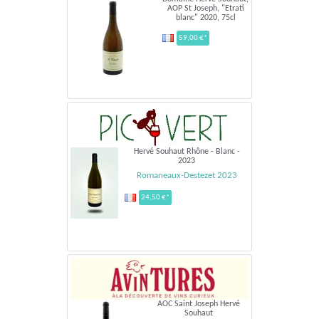
AOP St Joseph, "Etrati
blanc" 2020, 75cl
59,00 €*
Hervé Souhaut Rhône - Blanc -
2023
Romaneaux-Destezet 2023
24,50 €*
AOC Saint Joseph Hervé
Souhaut