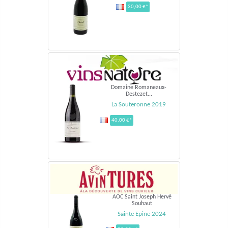
30,00 €*
Domaine Romaneaux-
Destezet...
La Souteronne 2019
40,00 €*
AOC Saint Joseph Hervé
Souhaut
Sainte Epine 2024