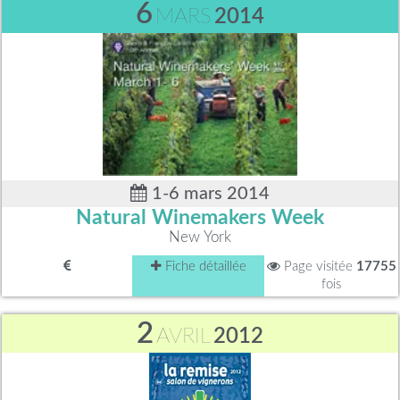
6
MARS
2014
1-6 mars 2014
Natural Winemakers Week
New York
Fiche détaillée
Page visitée
17755
fois
2
AVRIL
2012