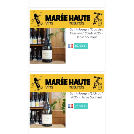
Saint-Joseph "Clos des
Cessieux" 2024/2025 -
Hervé Souhaut
62,00 €*
Saint-Joseph "L'Etrati"
2025 - Hervé Souhaut
74,00 €*