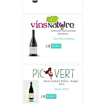
Domaine Romaneaux-
Destezet...
Clos Des Cessieux
60,00 €*
Hervé Souhaut Rhône - Rouge -
2023
Syrah 2023
24,50 €*