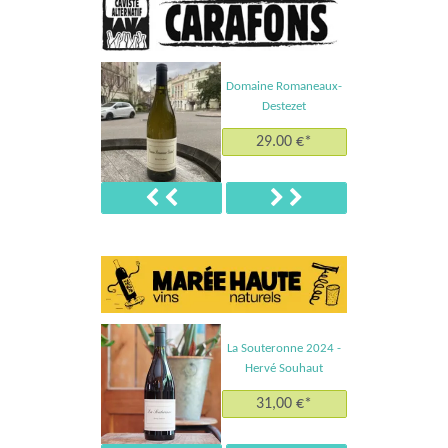
Domaine Romaneaux-
Destezet
29.00 €*
Précédent
Suivant
La Souteronne 2024 -
Hervé Souhaut
31,00 €*