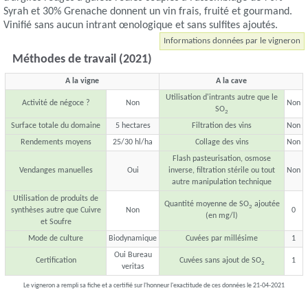
Syrah et 30% Grenache donnent un vin frais, fruité et gourmand.
Vinifié sans aucun intrant œnologique et sans sulfites ajoutés.
Informations données par le vigneron
Méthodes de travail (2021)
A la vigne
A la cave
Utilisation d'intrants autre que le
Activité de négoce ?
Non
Non
SO
2
Surface totale du domaine
5 hectares
Filtration des vins
Non
Rendements moyens
25/30 hl/ha
Collage des vins
Non
Flash pasteurisation, osmose
Vendanges manuelles
Oui
inverse, filtration stérile ou tout
Non
autre manipulation technique
Utilisation de produits de
Quantité moyenne de SO
ajoutée
2
synthèses autre que Cuivre
Non
0
(en mg/l)
et Soufre
Mode de culture
Biodynamique
Cuvées par millésime
1
Oui Bureau
Certification
Cuvées sans ajout de SO
1
2
veritas
Le vigneron a rempli sa fiche et a certifié sur l'honneur l'exactitude de ces données le 21-04-2021