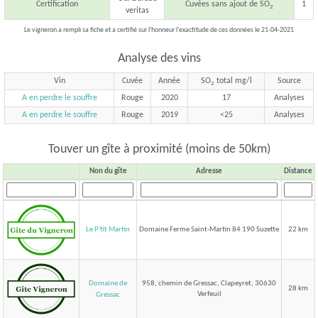
Certification
Cuvées sans ajout de SO
1
2
veritas
Le vigneron a rempli sa fiche et a certifié sur l'honneur l'exactitude de ces données le 21-04-2021
Analyse des vins
Vin
Cuvée
Année
SO
total mg/l
Source
2
A en perdre le souffre
Rouge
2020
17
Analyses
A en perdre le souffre
Rouge
2019
<25
Analyses
Touver un gîte à proximité (moins de 50km)
Non du gîte
Adresse
Distance
Le P'tit Martin
Domaine Ferme Saint-Martin 84 190 Suzette
22 km
Domaine de
958, chemin de Gressac, Clapeyret, 30630
28 km
Verfeuil
Gressac