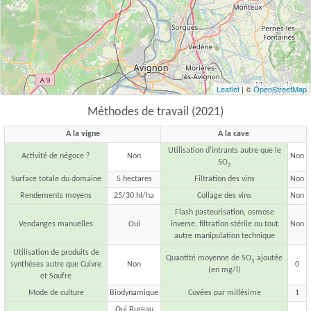
Leaflet
| ©
OpenStreetMap
Méthodes de travail (2021)
A la vigne
A la cave
Utilisation d'intrants autre que le
Activité de négoce ?
Non
Non
SO
2
Surface totale du domaine
5 hectares
Filtration des vins
Non
Rendements moyens
25/30 hl/ha
Collage des vins
Non
Flash pasteurisation, osmose
Vendanges manuelles
Oui
inverse, filtration stérile ou tout
Non
autre manipulation technique
Utilisation de produits de
Quantité moyenne de SO
ajoutée
2
synthèses autre que Cuivre
Non
0
(en mg/l)
et Soufre
Mode de culture
Biodynamique
Cuvées par millésime
1
Oui Bureau