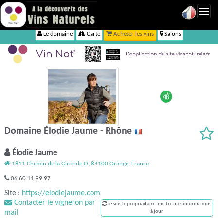
Toggl
navig
Le domaine
Carte
Acheter les vins
Salons
Domaine Élodie Jaume - Rhône
Élodie Jaume
1811 Chemin de la Gironde O, 84100 Orange, France
06 60 11 99 97
Site :
https://elodiejaume.com
Contacter le vigneron par
Je suis le propriaitaire, mettre mes informations
mail
à jour