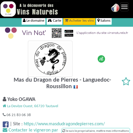
Toggl
navig
Le domaine
Carte
Acheter les vins
Salons
Mas du Dragon de Pierres - Languedoc-
Roussillon
Yoko OGAWA
La Devèze Ouest, 66720 Tautavel
06 21 83 06 38
|
Site :
https://www.masdudragondepierres.com/
Contacter le vigneron par
Je suis le propriaitaire, mettre mes informations