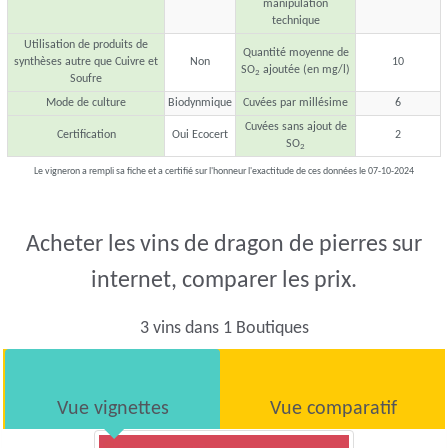
manipulation
technique
Utilisation de produits de
Quantité moyenne de
synthèses autre que Cuivre et
Non
10
SO
ajoutée (en mg/l)
2
Soufre
Mode de culture
Biodynmique
Cuvées par millésime
6
Cuvées sans ajout de
Certification
Oui Ecocert
2
SO
2
Le vigneron a rempli sa fiche et a certifié sur l'honneur l'exactitude de ces données le 07-10-2024
Acheter les vins de dragon de pierres sur
internet, comparer les prix.
3 vins dans 1 Boutiques
Vue vignettes
Vue comparatif