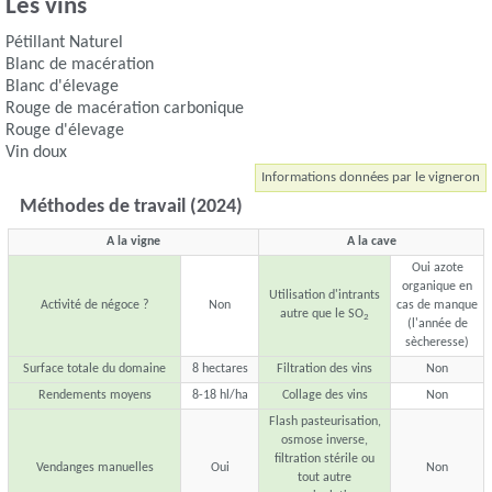
Les vins
Pétillant Naturel
Blanc de macération
Blanc d'élevage
Rouge de macération carbonique
Rouge d'élevage
Vin doux
Informations données par le vigneron
Méthodes de travail (2024)
A la vigne
A la cave
Oui azote
organique en
Utilisation d'intrants
Activité de négoce ?
Non
cas de manque
autre que le SO
2
(l'année de
sècheresse)
Surface totale du domaine
8 hectares
Filtration des vins
Non
Rendements moyens
8-18 hl/ha
Collage des vins
Non
Flash pasteurisation,
osmose inverse,
filtration stérile ou
Vendanges manuelles
Oui
Non
tout autre