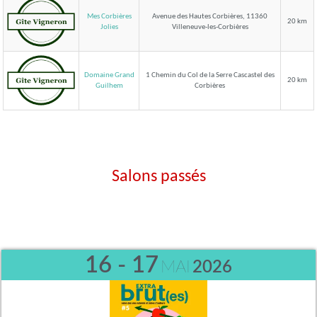
Mes Corbières
Avenue des Hautes Corbières, 11360
20 km
Villeneuve-les-Corbières
Jolies
Domaine Grand
1 Chemin du Col de la Serre Cascastel des
20 km
Corbières
Guilhem
Salons passés
16 - 17
MAI
2026