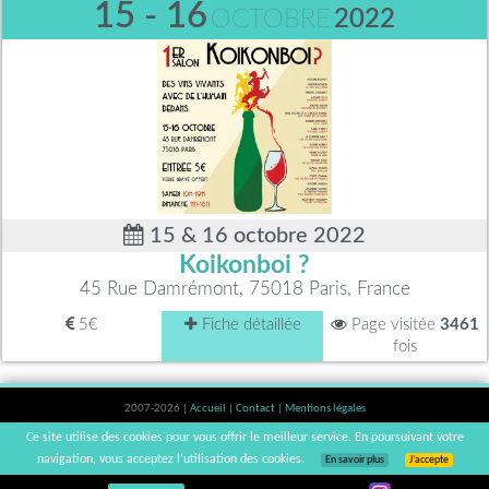
15 - 16
OCTOBRE
2022
15 & 16 octobre 2022
Koikonboi ?
45 Rue Damrémont, 75018 Paris, France
5€
Fiche détaillée
Page visitée
3461
fois
2007-2026 |
Accueil
|
Contact
|
Mentions légales
L'abus d'alcool est dangereux pour la santé, à consommer avec modération. |
Ce site utilise des cookies pour vous offrir le meilleur service. En poursuivant votre
vinsnaturels | v3.12
navigation, vous acceptez l’utilisation des cookies.
En savoir plus
J’accepte