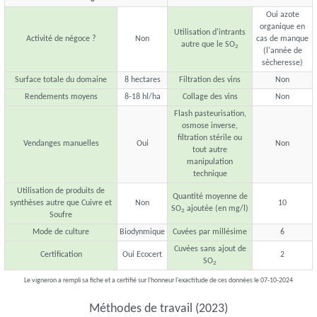
Oui azote
organique en
Utilisation d'intrants
Activité de négoce ?
Non
cas de manque
autre que le SO
2
(l'année de
sècheresse)
Surface totale du domaine
8 hectares
Filtration des vins
Non
Rendements moyens
8-18 hl/ha
Collage des vins
Non
Flash pasteurisation,
osmose inverse,
filtration stérile ou
Vendanges manuelles
Oui
Non
tout autre
manipulation
technique
Utilisation de produits de
Quantité moyenne de
synthèses autre que Cuivre et
Non
10
SO
ajoutée (en mg/l)
2
Soufre
Mode de culture
Biodynmique
Cuvées par millésime
6
Cuvées sans ajout de
Certification
Oui Ecocert
2
SO
2
Le vigneron a rempli sa fiche et a certifié sur l'honneur l'exactitude de ces données le 07-10-2024
Méthodes de travail (2023)