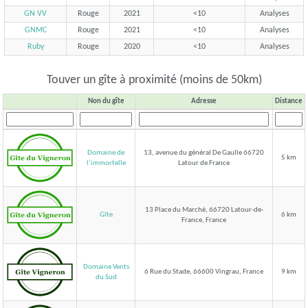
GN VV
Rouge
2021
<10
Analyses
GNMC
Rouge
2021
<10
Analyses
Ruby
Rouge
2020
<10
Analyses
Touver un gîte à proximité (moins de 50km)
Non du gîte
Adresse
Distance
Domaine de
13, avenue du général De Gaulle 66720
5 km
Latour de France
l’immortelle
13 Place du Marché, 66720 Latour-de-
Gîte
6 km
France, France
Domaine Vents
6 Rue du Stade, 66600 Vingrau, France
9 km
du Sud