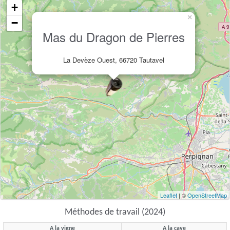
+
×
−
Mas du Dragon de Pierres
La Devèze Ouest, 66720 Tautavel
Leaflet
| ©
OpenStreetMap
Méthodes de travail (2024)
A la vigne
A la cave