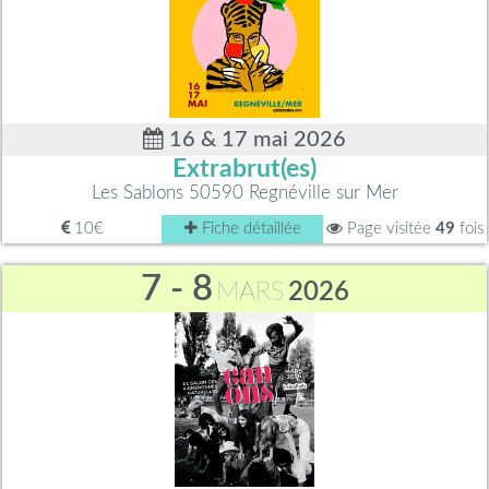
16 & 17 mai 2026
Extrabrut(es)
Les Sablons 50590 Regnéville sur Mer
10€
Fiche détaillée
Page visitée
49
fois
7 - 8
MARS
2026