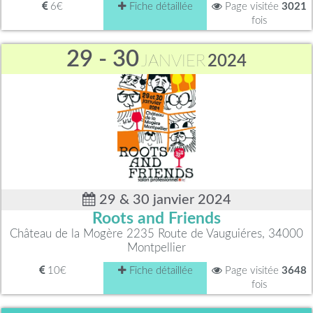
6€
Fiche détaillée
Page visitée
3021
fois
29 - 30
JANVIER
2024
29 & 30 janvier 2024
Roots and Friends
Château de la Mogère 2235 Route de Vauguiéres, 34000
Montpellier
10€
Fiche détaillée
Page visitée
3648
fois