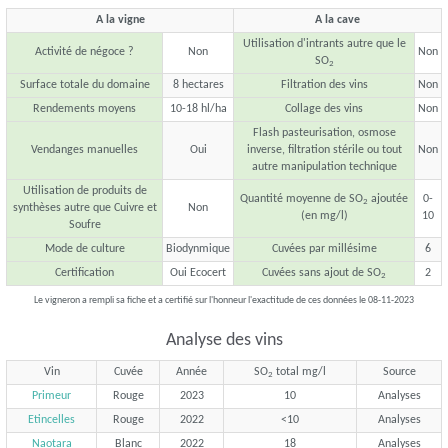
A la vigne
A la cave
Utilisation d'intrants autre que le
Activité de négoce ?
Non
Non
SO
2
Surface totale du domaine
8 hectares
Filtration des vins
Non
Rendements moyens
10-18 hl/ha
Collage des vins
Non
Flash pasteurisation, osmose
Vendanges manuelles
Oui
inverse, filtration stérile ou tout
Non
autre manipulation technique
Utilisation de produits de
Quantité moyenne de SO
ajoutée
0-
2
synthèses autre que Cuivre et
Non
(en mg/l)
10
Soufre
Mode de culture
Biodynmique
Cuvées par millésime
6
Certification
Oui Ecocert
Cuvées sans ajout de SO
2
2
Le vigneron a rempli sa fiche et a certifié sur l'honneur l'exactitude de ces données le 08-11-2023
Analyse des vins
Vin
Cuvée
Année
SO
total mg/l
Source
2
Primeur
Rouge
2023
10
Analyses
Etincelles
Rouge
2022
<10
Analyses
Naotara
Blanc
2022
18
Analyses