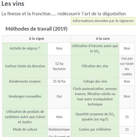
Les vins
La finesse et la franchise….. redécouvrir l'art de la dégustation
Informations données par le vigneron
Méthodes de travail (2019)
A la vigne
A la cave
Utilisation d'intrants autre que
Activité de négoce ?
Non
Non
le SO
2
Oui pas
12 ha
sur toute
Surface totale du domaine
Filtration des vins
hectares
les
cuvées
Rendements moyens
35 hl/ha
Collage des vins
Non
Flash pasteurisation, osmose
inverse, filtration stérile ou
Vendanges manuelles
Oui
Non
tout autre manipulation
technique
Utilisation de produits de
Quantité moyenne de SO
2
synthèses autre que Cuivre
Non
15
ajoutée (en mg/l)
et Soufre
Mode de culture
biodynamique
Cuvées par millésime
11