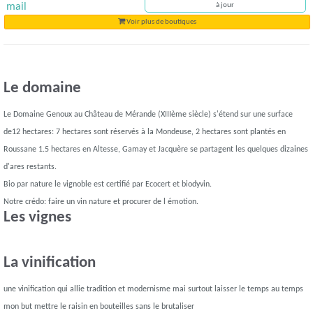
mail
à jour
Voir plus de boutiques
Le domaine
Le Domaine Genoux au Château de Mérande (XIIIème siècle) s'étend sur une surface
de12 hectares: 7 hectares sont réservés à la Mondeuse, 2 hectares sont plantés en
Roussane 1.5 hectares en Altesse, Gamay et Jacquère se partagent les quelques dizaines
d'ares restants.
Bio par nature le vignoble est certifié par Ecocert et biodyvin.
Notre crédo: faire un vin nature et procurer de l émotion.
Les vignes
La vinification
une vinification qui allie tradition et modernisme mai surtout laisser le temps au temps
mon but mettre le raisin en bouteilles sans le brutaliser