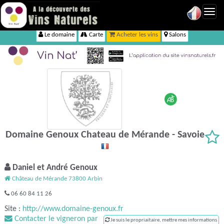
Toggl
navig
Le domaine
Carte
Acheter les vins
Salons
Domaine Genoux Chateau de Mérande - Savoie
Daniel et André Genoux
Château de Mérande 73800 Arbin
06 60 84 11 26
Site :
http://www.domaine-genoux.fr
Contacter le vigneron par
Je suis le propriaitaire, mettre mes informations