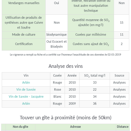
inverse, filtration stérile ou
Vendanges manuelles
Oui
Non
tout autre manipulation
technique
Utilisation de produits de
Quantité moyenne de SO
2
synthèses autre que Cuivre
Non
15
ajoutée (en mg/l)
et Soufre
Mode de culture
biodynamique
Cuvées par millésime
11
Oui Ecocert et
Certification
Cuvées sans ajout de SO
2
2
Biodyvin
Le vigneron a rempli sa fiche et a certifié sur l'honneur l'exactitude de ces données le 02-01-2019
Analyse des vins
Vin
Cuvée
Année
SO
total mg/l
Source
2
Arbin
Rouge
2010
33
Analyses
Vin de Savoie
Rose
2010
22
Analyses
Vin de Savoie - Jacquère
Blanc
2010
34
Analyses
Arbin
Rouge
2009
36
Analyses
Touver un gîte à proximité (moins de 50km)
Non du gîte
Adresse
Distance