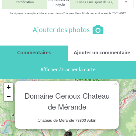
Oui Ecocert et
Certification
Cuvées sans ajout de SO
2
2
Biodyvin
Le vigneron a rempli sa fiche et a certifié sur l'honneur l'exactitude de ces données le 02-01-2019
Ajouter des photos
Commentaires
Ajouter un commentaire
Afficher / Cacher la carte
×
+
Domaine Genoux Chateau
−
de Mérande
Château de Mérande 73800 Arbin