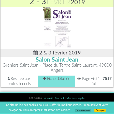
2 - 3
FÉVRIER
2019
2 & 3 février 2019
Salon Saint Jean
Greniers Saint Jean - Place du Tertre Saint-Laurent, 49000
Angers
Réservé aux
Fiche détaillée
Page visitée
7517
professionnels
fois
2007-2026 |
Accueil
|
Contact
|
Mentions légales
L'abus d'alcool est dangereux pour la santé, à consommer avec modération. |
Ce site utilise des cookies pour vous offrir le meilleur service. En poursuivant votre
vinsnaturels | v3.12
navigation, vous acceptez l’utilisation des cookies.
En savoir plus
J’accepte