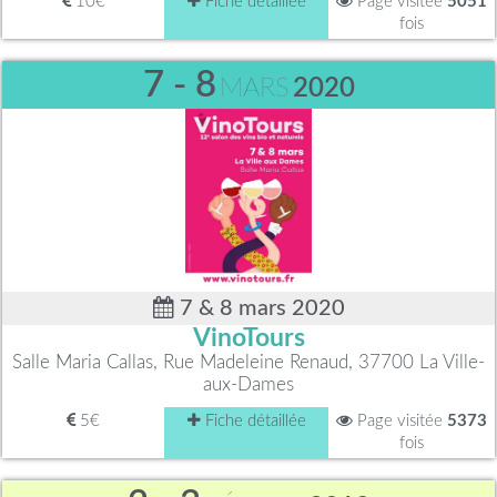
10€
Fiche détaillée
Page visitée
5051
fois
7 - 8
MARS
2020
7 & 8 mars 2020
VinoTours
Salle Maria Callas, Rue Madeleine Renaud, 37700 La Ville-
aux-Dames
5€
Fiche détaillée
Page visitée
5373
fois