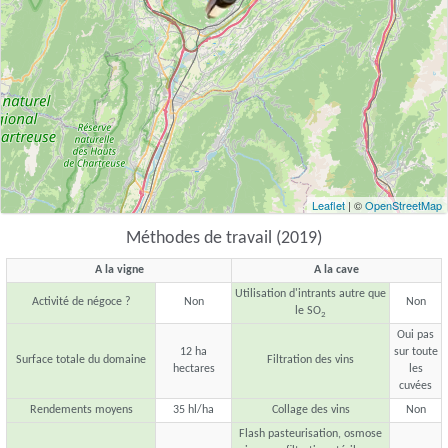
Leaflet
| ©
OpenStreetMap
Méthodes de travail (2019)
A la vigne
A la cave
Utilisation d'intrants autre que
Activité de négoce ?
Non
Non
le SO
2
Oui pas
12 ha
sur toute
Surface totale du domaine
Filtration des vins
hectares
les
cuvées
Rendements moyens
35 hl/ha
Collage des vins
Non
Flash pasteurisation, osmose