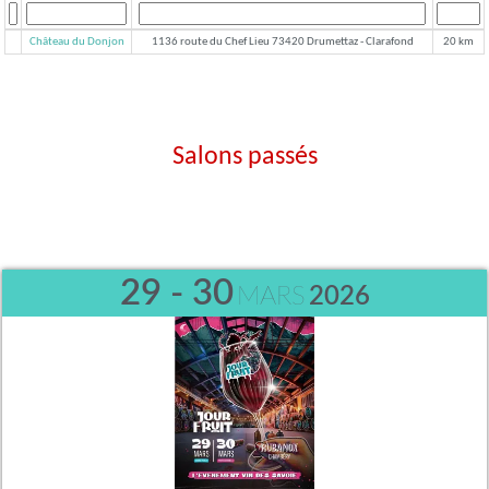
Château du Donjon
1136 route du Chef Lieu 73420 Drumettaz - Clarafond
20 km
Salons passés
29 - 30
MARS
2026