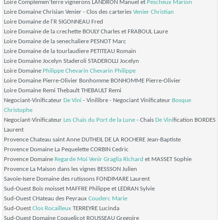
Loire Complemen'terre vignerons LANDRON Manuel et
Pescheux Marion
Loire Domaine Chrisian Venier - Clos des carteries
Venier Christian
Loire Domaine de l'R SIGONNEAU Fred
Loire Domaine de la crechette BOULY Charles et FRABOUL Laure
Loire Domaine de la senechaliere PESNOT Marc
Loire Domaine de la tourlaudiere PETITEAU Romain
Loire Domaine Jocelyn Staderoli STADEROLLI Jocelyn
Loire Domaine
Philippe Chevarin
Chevarin Philippe
Loire Domaine Pierre-Olivier Bonhomme BONHOMME Pierre-Olivier
Loire Domaine Remi Thebault THEBAULT Remi
Negociant-Vinificateur
De Vini
- Vinilibre - Negociant Vinificateur
Bosque
Christophe
Negociant-Vinificateur
Les Chais du Port de la Lune
- Chais
De Vini
fication BORDES
Laurent
Provence Chateau saint Anne DUTHEIL DE LA ROCHERE Jean-Baptiste
Provence Domaine La Pequelette CORBIN Cedric
Provence Domaine
Regarde Moi Venir
Graglia Richard
et MASSET Sophie
Provence La Maison dans les vignes BESSSON Julien
Savoie-Isere Domaine des rutissons FONDIMARE Laurent
Sud-Ouest Bois moisset MAFFRE Philippe et LEDRAN Sylvie
Sud-Ouest CHateau des Peyraux
Couderc Marie
Sud-Ouest
Clos Rocailleux
TERREYRE Lucinda
Sud-Ouest Domaine Coquelicot ROUSSEAU Gregoire