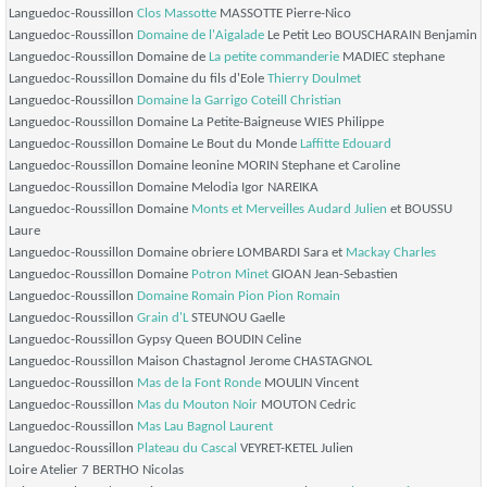
Languedoc-Roussillon
Clos Massotte
MASSOTTE Pierre-Nico
Languedoc-Roussillon
Domaine de l'Aigalade
Le Petit Leo BOUSCHARAIN Benjamin
Languedoc-Roussillon Domaine de
La petite commanderie
MADIEC stephane
Languedoc-Roussillon Domaine du fils d'Eole
Thierry Doulmet
Languedoc-Roussillon
Domaine la Garrigo
Coteill Christian
Languedoc-Roussillon Domaine La Petite-Baigneuse WIES Philippe
Languedoc-Roussillon Domaine Le Bout du Monde
Laffitte Edouard
Languedoc-Roussillon Domaine leonine MORIN Stephane et Caroline
Languedoc-Roussillon Domaine Melodia Igor NAREIKA
Languedoc-Roussillon Domaine
Monts et Merveilles
Audard Julien
et BOUSSU
Laure
Languedoc-Roussillon Domaine obriere LOMBARDI Sara et
Mackay Charles
Languedoc-Roussillon Domaine
Potron Minet
GIOAN Jean-Sebastien
Languedoc-Roussillon
Domaine
Romain Pion
Pion Romain
Languedoc-Roussillon
Grain d'L
STEUNOU Gaelle
Languedoc-Roussillon Gypsy Queen BOUDIN Celine
Languedoc-Roussillon Maison Chastagnol Jerome CHASTAGNOL
Languedoc-Roussillon
Mas de la Font Ronde
MOULIN Vincent
Languedoc-Roussillon
Mas du Mouton Noir
MOUTON Cedric
Languedoc-Roussillon
Mas Lau
Bagnol Laurent
Languedoc-Roussillon
Plateau du Cascal
VEYRET-KETEL Julien
Loire Atelier 7 BERTHO Nicolas