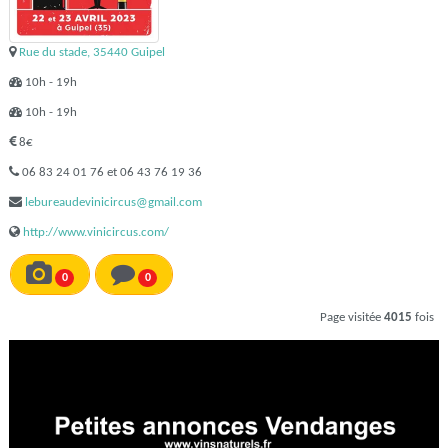
Rue du stade, 35440 Guipel
10h - 19h
10h - 19h
8€
06 83 24 01 76 et 06 43 76 19 36
lebureaudevinicircus@gmail.com
http://www.vinicircus.com/
0
0
Page visitée
4015
fois