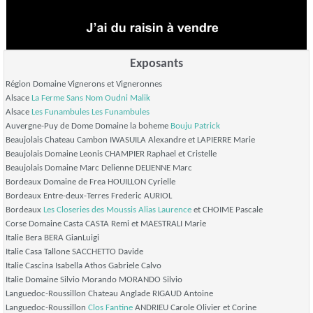
Exposants
Région Domaine Vignerons et Vigneronnes
Alsace
La Ferme Sans Nom
Oudni Malik
Alsace
Les Funambules
Les Funambules
Auvergne-Puy de Dome Domaine la boheme
Bouju Patrick
Beaujolais Chateau Cambon IWASUILA Alexandre et LAPIERRE Marie
Beaujolais Domaine Leonis CHAMPIER Raphael et Cristelle
Beaujolais Domaine Marc Delienne DELIENNE Marc
Bordeaux Domaine de Frea HOUILLON Cyrielle
Bordeaux Entre-deux-Terres Frederic AURIOL
Bordeaux
Les Closeries des Moussis
Alias Laurence
et CHOIME Pascale
Corse Domaine Casta CASTA Remi et MAESTRALI Marie
Italie Bera BERA GianLuigi
Italie Casa Tallone SACCHETTO Davide
Italie Cascina Isabella Athos Gabriele Calvo
Italie Domaine Silvio Morando MORANDO Silvio
Languedoc-Roussillon Chateau Anglade RIGAUD Antoine
Languedoc-Roussillon
Clos Fantine
ANDRIEU Carole Olivier et Corine