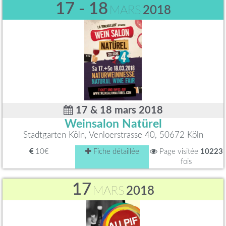
17 - 18
MARS
2018
17 & 18 mars 2018
Weinsalon Natürel
Stadtgarten Köln, Venloerstrasse 40, 50672 Köln
10€
Fiche détaillée
Page visitée
10223
fois
17
MARS
2018