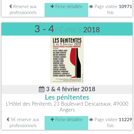
Réservé aux
Fiche détaillée
Page visitée
10971
professionnels
fois
3 - 4
FÉVRIER
2018
3 & 4 février 2018
Les pénitentes
L'Hôtel des Pénitents 23 Boulevard Descazeaux, 49000
Angers
5€ réservé aux
Fiche détaillée
Page visitée
11229
professionnels
fois