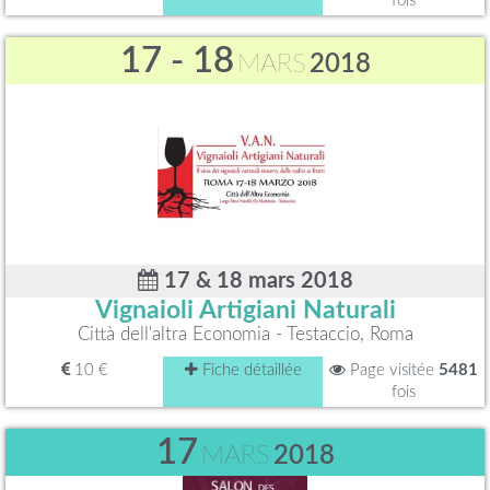
fois
17 - 18
MARS
2018
17 & 18 mars 2018
Vignaioli Artigiani Naturali
Città dell'altra Economia - Testaccio, Roma
10 €
Fiche détaillée
Page visitée
5481
fois
17
MARS
2018