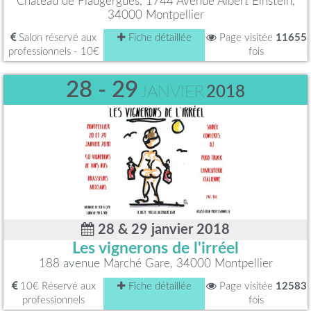
Château de Flaugergues, 1744 Avenue Albert Einstein,
34000 Montpellier
Salon réservé aux
Fiche détaillée
Page visitée
11655
professionnels - 10€
fois
28 - 29
JANVIER
2018
28 & 29 janvier 2018
Les vignerons de l'irréel
188 avenue Marché Gare, 34000 Montpellier
10€ Réservé aux
Fiche détaillée
Page visitée
12583
professionnels
fois