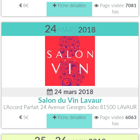
8€
Fiche détaillée
Page visitée
7081
fois
24
MARS
2018
24 mars 2018
Salon du Vin Lavaur
L'Accord Parfait 24 Avenue Georges Sabo 81500 LAVAUR
5€
Fiche détaillée
Page visitée
6063
fois