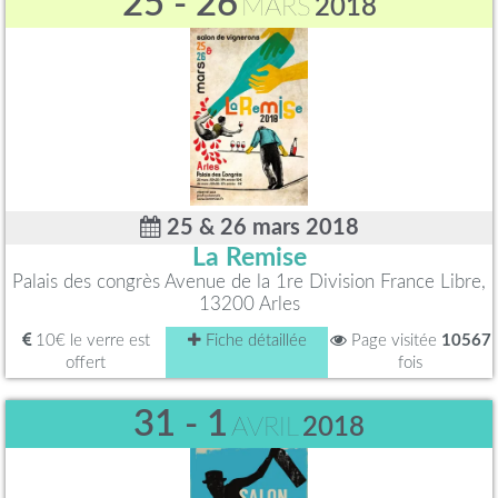
25 - 26
MARS
2018
25 & 26 mars 2018
La Remise
Palais des congrès Avenue de la 1re Division France Libre,
13200 Arles
10€ le verre est
Fiche détaillée
Page visitée
10567
offert
fois
31 - 1
AVRIL
2018