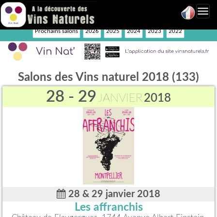
Toggl
navig
Prochains salons
2026
2025
2024
2023
2022
Salons des Vins naturel 2018 (133)
28 - 29
JANVIER
2018
28 & 29 janvier 2018
Les affranchis