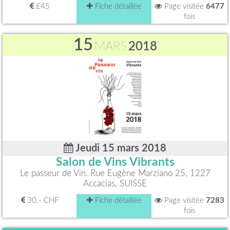
£45
Fiche détaillée
Page visitée
6477
fois
15
MARS
2018
Jeudi 15 mars 2018
Salon de Vins Vibrants
Le passeur de Vin. Rue Eugène Marziano 25, 1227
Accacias, SUISSE
30.- CHF
Fiche détaillée
Page visitée
7283
fois