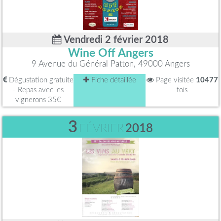
Vendredi 2 février 2018
Wine Off Angers
9 Avenue du Général Patton, 49000 Angers
Dégustation gratuite
Fiche détaillée
Page visitée
10477
- Repas avec les
fois
vignerons 35€
3
FÉVRIER
2018