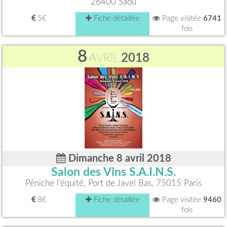
26400 Saoû
5€
Fiche détaillée
Page visitée
6741
fois
8
AVRIL
2018
Dimanche 8 avril 2018
Salon des Vins S.A.I.N.S.
Péniche l'équité, Port de Javel Bas, 75015 Paris
8€
Fiche détaillée
Page visitée
9460
fois