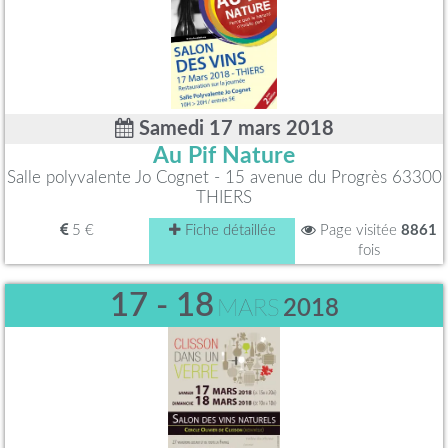
Samedi 17 mars 2018
Au Pif Nature
Salle polyvalente Jo Cognet - 15 avenue du Progrès 63300
THIERS
5 €
Fiche détaillée
Page visitée
8861
fois
17 - 18
MARS
2018