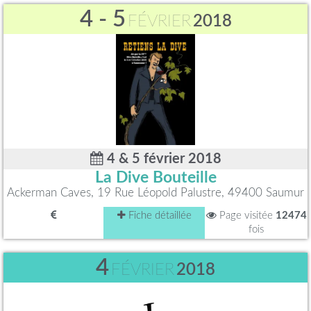
4 - 5
FÉVRIER
2018
4 & 5 février 2018
La Dive Bouteille
Ackerman Caves, 19 Rue Léopold Palustre, 49400 Saumur
Fiche détaillée
Page visitée
12474
fois
4
FÉVRIER
2018