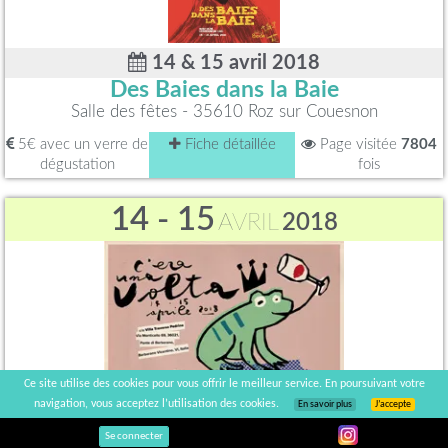
14 & 15 avril 2018
Des Baies dans la Baie
Salle des fêtes - 35610 Roz sur Couesnon
5€ avec un verre de
Fiche détaillée
Page visitée
7804
dégustation
fois
14 - 15
AVRIL
2018
Ce site utilise des cookies pour vous offrir le meilleur service. En poursuivant votre
navigation, vous acceptez l’utilisation des cookies.
En savoir plus
J’accepte
14 & 15 avril 2018
Se connecter