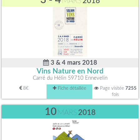
MARS
2018
3 & 4 mars 2018
Vins Nature en Nord
Carré du Hélin 59710 Ennevelin
8€
Fiche détaillée
Page visitée
7255
fois
10
MARS
2018