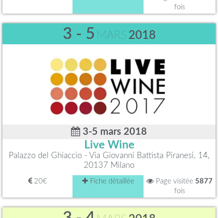
fois
3 - 5
MARS
2018
3-5 mars 2018
Live Wine
Palazzo del Ghiaccio - Via Giovanni Battista Piranesi, 14,
20137 Milano
20€
Fiche détaillée
Page visitée
5877
fois
3 - 4