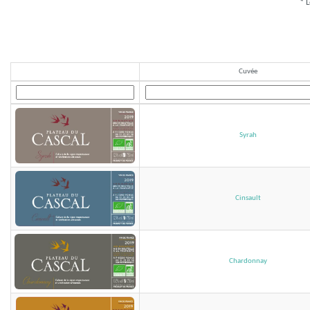
* L
Cuvée
Syrah
Cinsault
Chardonnay