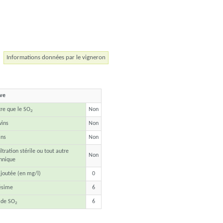
Informations données par le vigneron
ave
tre que le SO
Non
2
vins
Non
ins
Non
ltration stérile ou tout autre
Non
hnique
joutée (en mg/l)
0
ésime
6
 de SO
6
2