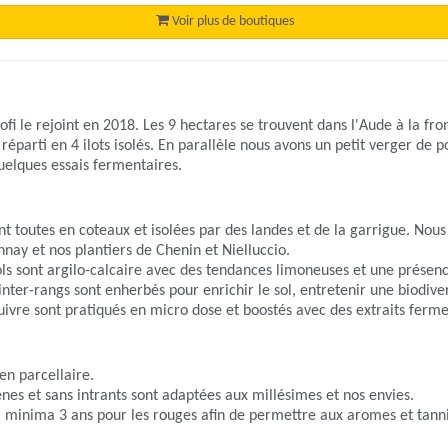
Voir plus de boutiques
fi le rejoint en 2018. Les 9 hectares se trouvent dans l'Aude à la fr
 réparti en 4 ilots isolés. En parallèle nous avons un petit verger d
elques essais fermentaires.
t toutes en coteaux et isolées par des landes et de la garrigue. Nous 
nay et nos plantiers de Chenin et Nielluccio.
sols sont argilo-calcaire avec des tendances limoneuses et une présenc
inter-rangs sont enherbés pour enrichir le sol, entretenir une biodivers
ivre sont pratiqués en micro dose et boostés avec des extraits ferment
en parcellaire.
gènes et sans intrants sont adaptées aux millésimes et nos envies.
 à minima 3 ans pour les rouges afin de permettre aux aromes et tanni