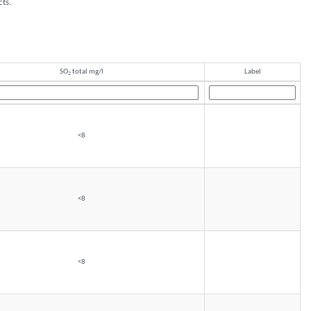
cts.
SO
total mg/l
Label
2
<8
<8
<8