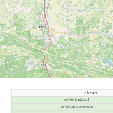
A la vigne
Activité de négoce ?
Surface totale du domaine