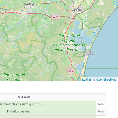
Leaflet
| ©
OpenStreetMap
A la cave
isation d'intrants autre que le SO
Non
2
Filtration des vins
Non