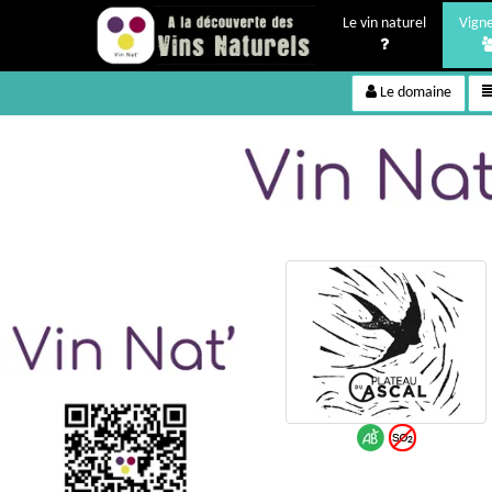
Le vin naturel
Vign
Le domaine