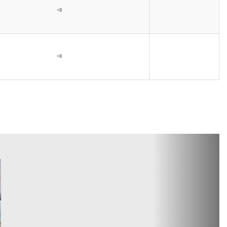
<8
<8