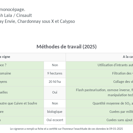
n monocépage.
h Lala / Cinsault
ay Envie, Chardonnay sous X et Calypso
Méthodes de travail (2025)
a vigne
A la c
oce ?
Non
Utilisation d'intrants au
 domaine
9 hectares
Filtration des 
yens
20 hl/ha
Collage des v
Flash pasteurisation, osmose inverse, fi
elles
Oui
manipulation tec
autre que Cuivre et Soufre
Non
Quantité moyenne de SO
a
2
ure
biologique
Cuvées par mill
n
Oui ecocert
Cuvées sans ajout
Le vigneron a rempli sa fiche et a certifié sur l'honneur l'exactitude de ces données le 09-01-2025