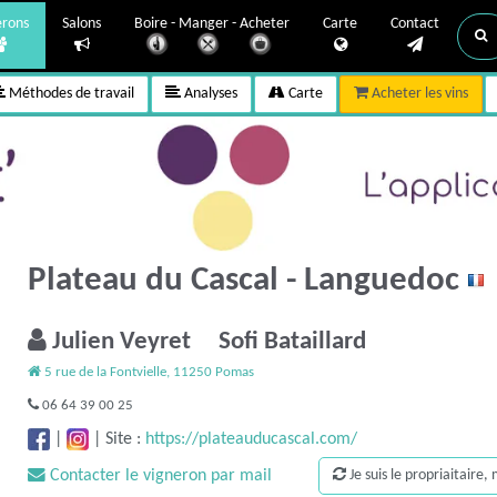
erons
Salons
Boire - Manger - Acheter
Carte
Contact
Méthodes de travail
Analyses
Carte
Acheter les vins
Plateau du Cascal - Languedoc
Julien Veyret Sofi Bataillard
5 rue de la Fontvielle, 11250 Pomas
06 64 39 00 25
|
|
Site :
https://plateauducascal.com/
Contacter le vigneron par mail
Je suis le propriaitaire