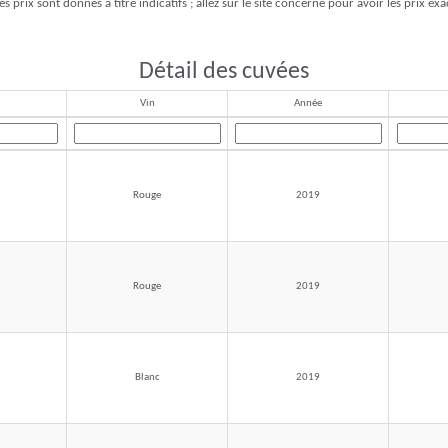
es prix sont donnés à titre indicatifs ; allez sur le site concerné pour avoir les prix exa
Détail des cuvées
Vin
Année
Rouge
2019
Rouge
2019
Blanc
2019