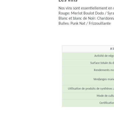
Les vins
Nos vins sont essentiellement e
Rouge: Merlot Boulot Dodo / Syra
Blanc et blanc de Noir: Chardonn
Bulles: Punk Nat / Frizzouillante
A l
Activité de nég
Surface totale du
Rendements mo
Vendanges manu
Utilisation de produits de synthèses 
Mode de cult
Certificatio