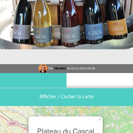
Par
Mendoz'
le
05/11/2019 à 04:28
Afficher / Cacher la carte
×
Plateau du Cascal