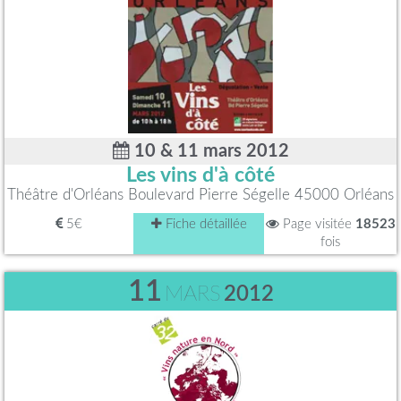
10 & 11 mars 2012
Les vins d'à côté
Théâtre d'Orléans Boulevard Pierre Ségelle 45000 Orléans
5€
Fiche détaillée
Page visitée
18523
fois
11
MARS
2012