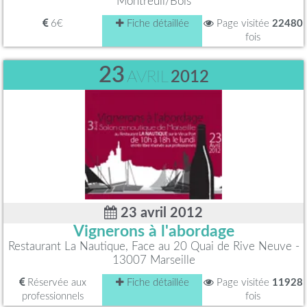
Montreuil/Bois
6€
Fiche détaillée
Page visitée
22480
fois
23
AVRIL
2012
23 avril 2012
Vignerons à l'abordage
Restaurant La Nautique, Face au 20 Quai de Rive Neuve -
13007 Marseille
Réservée aux
Fiche détaillée
Page visitée
11928
professionnels
fois