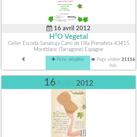
16 avril 2012
H²O Vegetal
Celler Escoda-Sanahuja Camí de l'illa Prenafeta 43415
Montblanc (Tarragone) Espagne
Fiche détaillée
Page visitée
21116
fois
16
AVRIL
2012