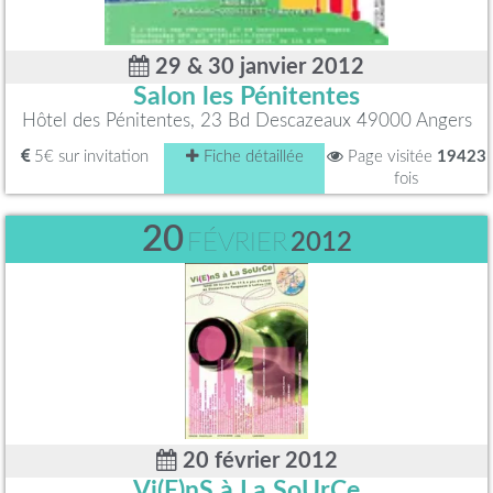
29 & 30 janvier 2012
Salon les Pénitentes
Hôtel des Pénitentes, 23 Bd Descazeaux 49000 Angers
5€ sur invitation
Fiche détaillée
Page visitée
19423
fois
20
FÉVRIER
2012
20 février 2012
Vi(E)nS à La SoUrCe