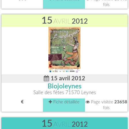
fois
15
AVRIL
2012
15 avril 2012
Biojoleynes
Salle des fêtes 71570 Leynes
Fiche détaillée
Page visitée
23658
fois
15
AVRIL
2012