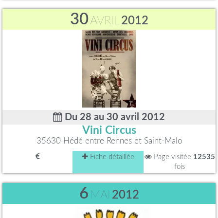
30
AVRIL
2012
Du 28 au 30 avril 2012
Vini Circus
35630 Hédé entre Rennes et Saint-Malo
Fiche détaillée
Page visitée
12535
fois
6
MAI
2012