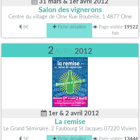
31 mars & 1er avril 2012
Salon des vignerons
Centre du village de Olne Rue Bouteille, 1 4877 Olne
8€
Fiche détaillée
Page visitée
19522
fois
2
AVRIL
2012
1er & 2 avril 2012
La remise
Le Grand Séminaire, 2 Faubourg St Jacques 07220 Viviers
5€
Fiche détaillée
Page visitée
13446