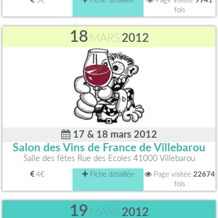
5€
Fiche détaillée
Page visitée
9941
fois
18
MARS
2012
17 & 18 mars 2012
Salon des Vins de France de Villebarou
Salle des fêtes Rue des Ecoles 41000 Villebarou
4€
Fiche détaillée
Page visitée
22674
fois
19
MARS
2012