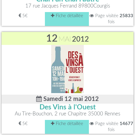
17 rue Jacques Ferrand 89800Courgis
5€
Fiche détaillée
Page visitée
25833
fois
12
MAI
2012
Samedi 12 mai 2012
Des Vins à l'Ouest
Au Tire-Bouchon, 2 rue Chapitre 35000 Rennes
5€
Fiche détaillée
Page visitée
14677
fois