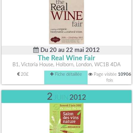
Du 20 au 22 mai 2012
The Real Wine Fair
B1, Victoria House, Holborn, London, WC1B 4DA
20£
Fiche détaillée
Page visitée
10906
fois
2
JUIN
2012