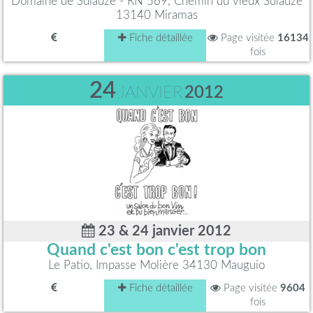
Domaine de Sulauze - RN 569, Chemin du vieux Sulauze
13140 Miramas
Fiche détaillée
Page visitée
16134
fois
24
JANVIER
2012
23 & 24 janvier 2012
Quand c'est bon c'est trop bon
Le Patio, Impasse Molière 34130 Mauguio
Fiche détaillée
Page visitée
9604
fois