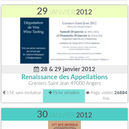
29
JANVIER
2012
28 & 29 janvier 2012
Renaissance des Appellations
Greniers Saint Jean 49000 Angers
15€ sans invitation
Fiche détaillée
Page visitée
26884
fois
30
JANVIER
2012