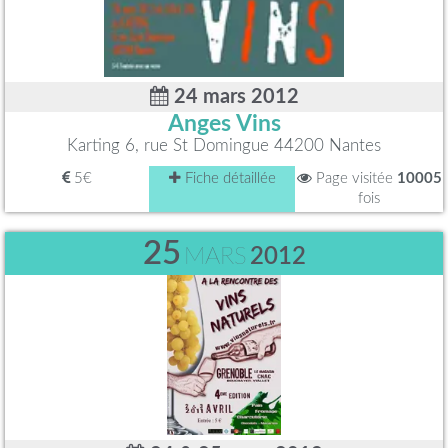
24 mars 2012
Anges Vins
Karting 6, rue St Domingue 44200 Nantes
5€
Fiche détaillée
Page visitée
10005
fois
25
MARS
2012