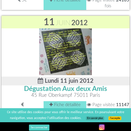
5€
Fiche détaillée
Page visitée
24105
fois
11
JUIN
2012
Lundi 11 juin 2012
Dégustation Aux deux Amis
45 Rue Oberkampf 75011 Paris
Fiche détaillée
Page visitée
11147
fois
Ce site utilise des cookies pour vous offrir le meilleur service. En poursuivant votre
navigation, vous acceptez l’utilisation des cookies.
En savoir plus
J’accepte
9
JUILLET
2012
Se connecter