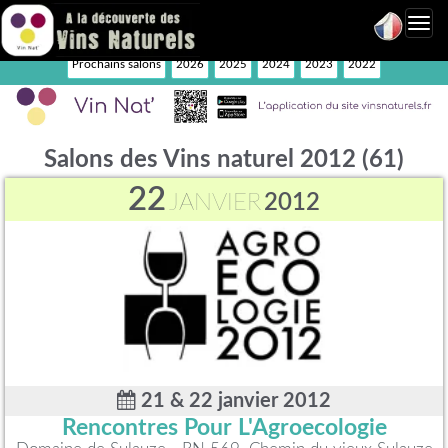
Toggl
navig
Prochains salons
2026
2025
2024
2023
2022
Salons des Vins naturel 2012 (61)
22
JANVIER
2012
21 & 22 janvier 2012
Rencontres Pour L'Agroecologie