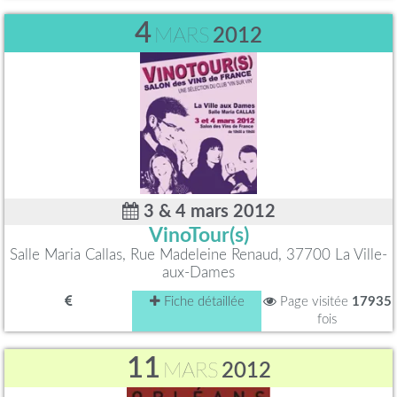
4
MARS
2012
3 & 4 mars 2012
VinoTour(s)
Salle Maria Callas, Rue Madeleine Renaud, 37700 La Ville-
aux-Dames
Fiche détaillée
Page visitée
17935
fois
11
MARS
2012