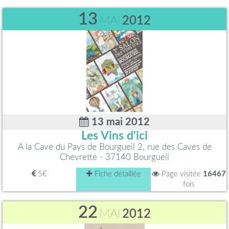
13
MAI
2012
13 mai 2012
Les Vins d'ici
A la Cave du Pays de Bourgueil 2, rue des Caves de
Chevrette - 37140 Bourgueil
5€
Fiche détaillée
Page visitée
16467
fois
22
MAI
2012