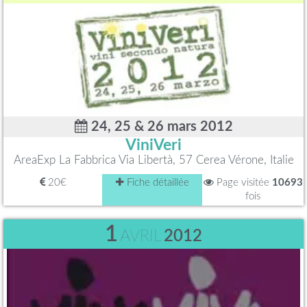
24, 25 & 26 mars 2012
ViniVeri
AreaExp La Fabbrica Via Libertà, 57 Cerea Vérone, Italie
20€
Fiche détaillée
Page visitée
10693
fois
1
AVRIL
2012