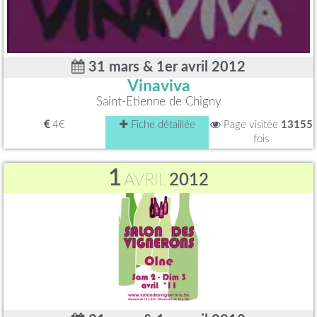
31 mars & 1er avril 2012
Vinaviva
Saint-Etienne de Chigny
4€
Fiche détaillée
Page visitée
13155
fois
1
AVRIL
2012