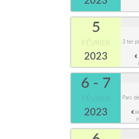
2023
5
3 ter 
FÉVRIER
2023
6 - 7
Parc d
FÉVRIER
2023
8€
p