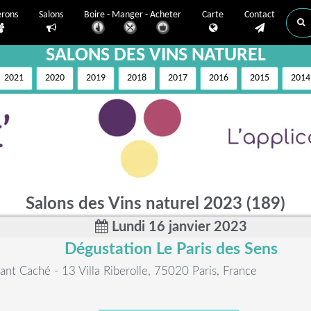
erons
Salons
Boire - Manger - Acheter
Carte
Contact
SALONS DES VINS NATUREL
2021
2020
2019
2018
2017
2016
2015
2014
Salons des Vins naturel 2023 (189)
Lundi 16 janvier 2023
Dégustation Le Paris des Sens
ant Caché - 13 Villa Riberolle, 75020 Paris, France