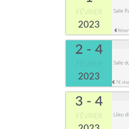
Salle P
FÉVRIER
2023
Réserv
2 - 4
Salle d
FÉVRIER
2023
7€ rése
3 - 4
Llieu d
FÉVRIER
2023