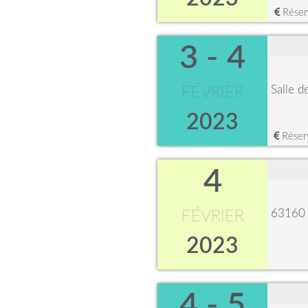
Réserv
3 - 4
Salle d
FÉVRIER
2023
Réserv
4
63160 
FÉVRIER
2023
4 - 5