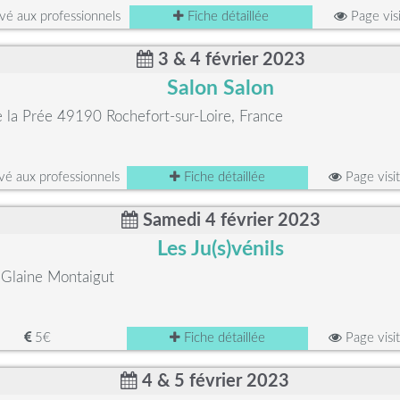
é aux professionnels
Fiche détaillée
Page vis
3 & 4 février 2023
Salon Salon
e la Prée 49190 Rochefort-sur-Loire, France
é aux professionnels
Fiche détaillée
Page visi
Samedi 4 février 2023
Les Ju(s)vénils
Glaine Montaigut
5€
Fiche détaillée
Page visi
4 & 5 février 2023