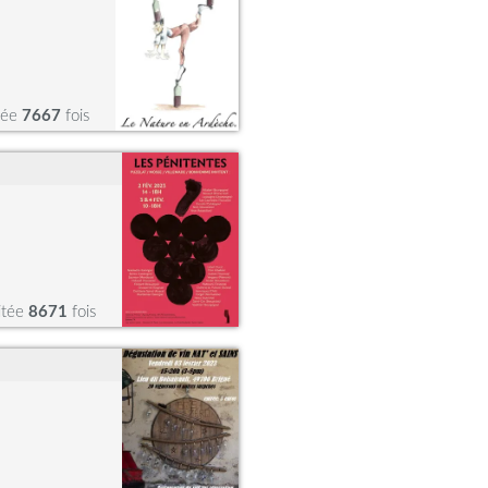
tée
7667
fois
itée
8671
fois