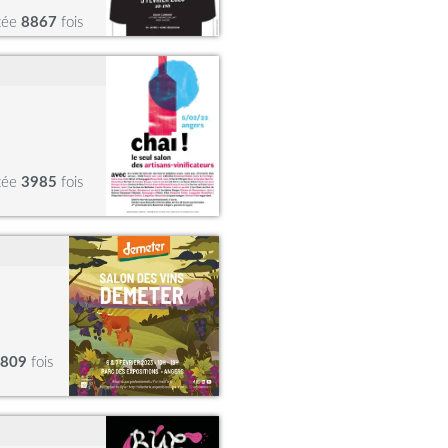
tée
8867
fois
tée
3985
fois
809
fois