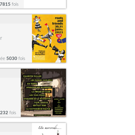
7815
fois
r
tée
5030
fois
232
fois