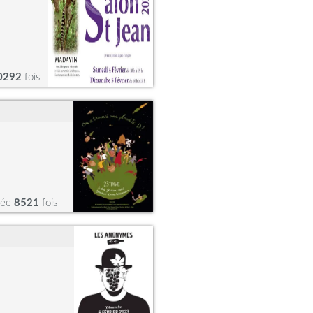
0292
fois
tée
8521
fois