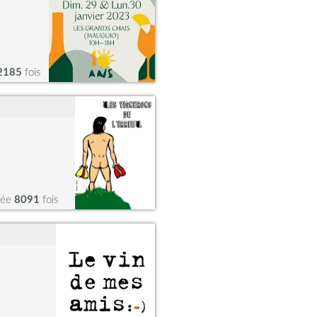
2185
fois
tée
8091
fois