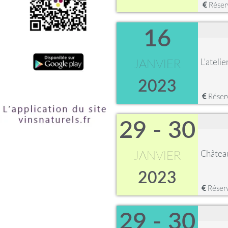
Réserv
16
L'ateli
JANVIER
2023
Réserv
29 - 30
Châtea
JANVIER
2023
Réserv
29 - 30