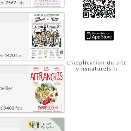
tée
7567
fois
tée
4470
fois
ellier
ée
9400
fois