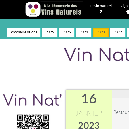
Le vin naturel
Vign
Prochains salons
2026
2025
2024
2023
2022
16
Restaur
JANVIER
2023