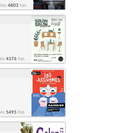
itée
4803
fois
tée
4376
fois
tée
5495
fois