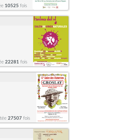
tée
10525
fois
tée
22281
fois
itée
27507
fois