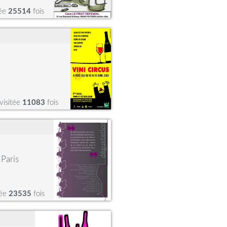
tée
25514
fois
visitée
11083
fois
Paris
tée
23535
fois