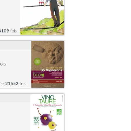
6109
fois
ois
tée
21552
fois