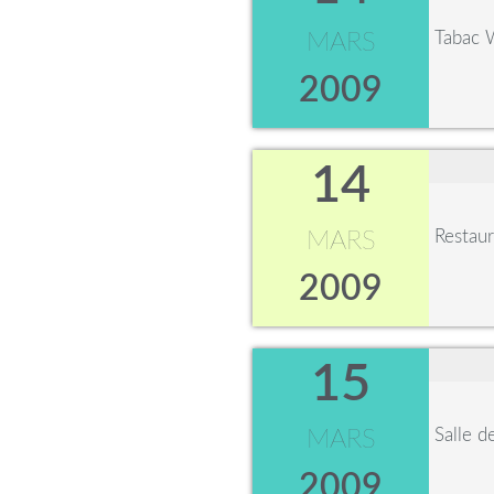
Tabac 
MARS
2009
14
Restaur
MARS
2009
15
Salle d
MARS
2009