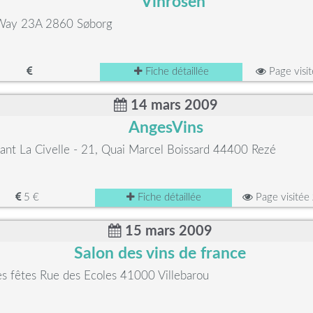
Vinrosen
Way 23A 2860 Søborg
Fiche détaillée
Page visi
14 mars 2009
AngesVins
ant La Civelle - 21, Quai Marcel Boissard 44400 Rezé
5 €
Fiche détaillée
Page visitée
15 mars 2009
Salon des vins de france
es fêtes Rue des Ecoles 41000 Villebarou