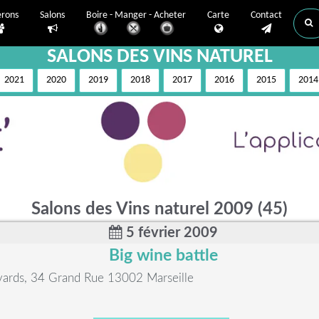
erons
Salons
Boire - Manger - Acheter
Carte
Contact
SALONS DES VINS NATUREL
2021
2020
2019
2018
2017
2016
2015
2014
Salons des Vins naturel 2009 (45)
5 février 2009
Big wine battle
vards, 34 Grand Rue 13002 Marseille