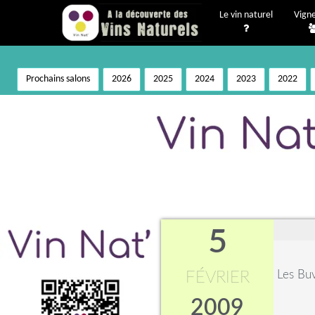
Le vin naturel
Vign
Prochains salons
2026
2025
2024
2023
2022
5
Les Bu
FÉVRIER
2009