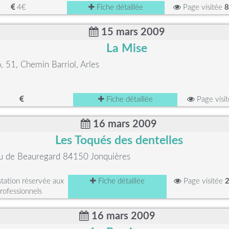
4€
Fiche détaillée
Page visitée
8
15 mars 2009
La Mise
o, 51, Chemin Barriol, Arles
Fiche détaillée
Page visi
16 mars 2009
Les Toqués des dentelles
u de Beauregard 84150 Jonquières
ation réservée aux
Fiche détaillée
Page visitée
rofessionnels
16 mars 2009