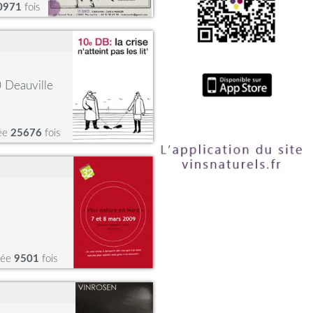
0971
fois
0 Deauville
tée
25676
fois
tée
9501
fois