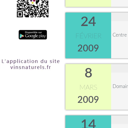
24
Centre 
FÉVRIER
2009
8
Domain
MARS
2009
14