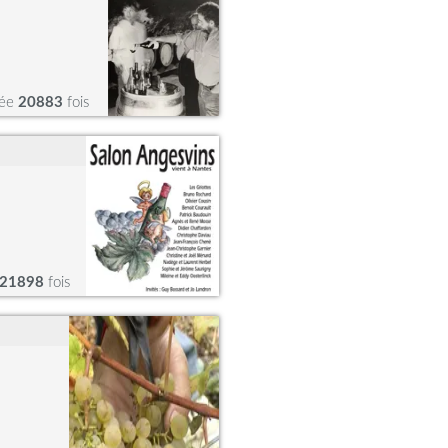
tée
20883
fois
21898
fois