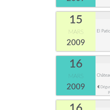
15
El Pati
MARS
2009
16
Châtea
MARS
2009
Dégust
p
16