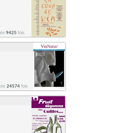
tée
9425
fois
itée
24574
fois