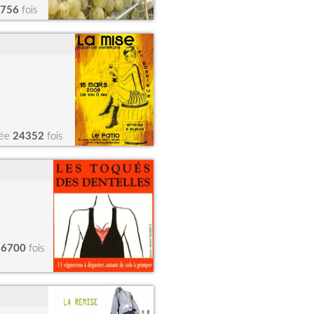
756
fois
tée
24352
fois
26700
fois