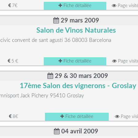
7€
Fiche détaillée
Page visi
29 mars 2009
Salon de Vinos Naturales
civic convent de sant agusti 36 08003 Barcelona
5 €
Fiche détaillée
Page visi
29 & 30 mars 2009
17ème Salon des vignerons - Groslay
Omnisport Jack Pichery 95410 Groslay
8€
Fiche détaillée
Page vis
04 avril 2009