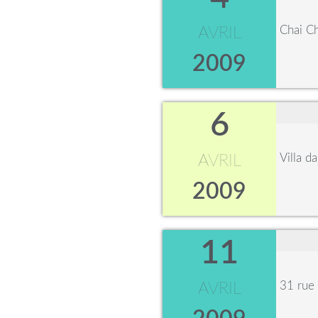
Chai C
AVRIL
2009
6
Villa d
AVRIL
2009
11
31 rue
AVRIL