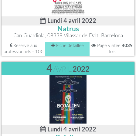
Lundi 4 avril 2022
Natrus
Can Guardiola, 08339 Vilassar de Dalt, Barcelona
Réservé aux
Fiche détaillée
Page visitée
4039
professionnels - 10€
fois
4
AVRIL
2022
Lundi 4 avril 2022