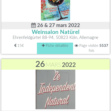
26 & 27 mars 2022
Weinsalon Natürel
Ehrenfeldgürtel 88-94, 50823 Köln, Allemagne
15€
Fiche détaillée
Page visitée
5537
fois
26
MARS
2022