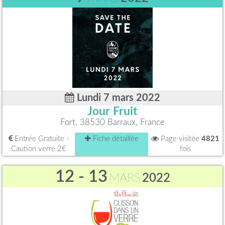
Lundi 7 mars 2022
Jour Fruit
Fort, 38530 Barraux, France
Entrée Gratuite -
Fiche détaillée
Page visitée
4821
Caution verre 2€
fois
12 - 13
MARS
2022