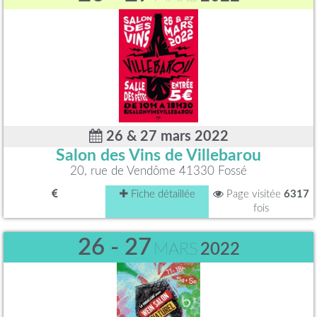
26 & 27 mars 2022
Salon des Vins de Villebarou
20, rue de Vendôme 41330 Fossé
Fiche détaillée
Page visitée
6317
fois
26 - 27
MARS
2022