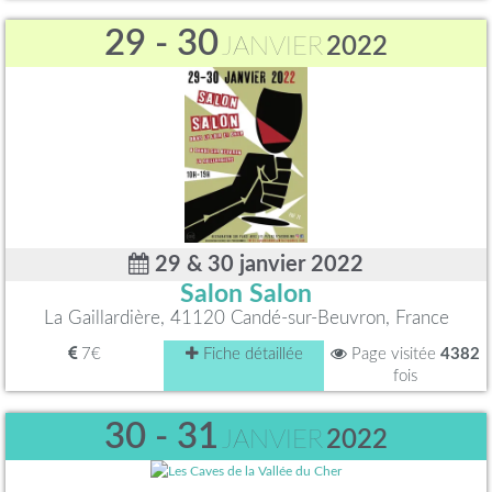
29 - 30
JANVIER
2022
29 & 30 janvier 2022
Salon Salon
La Gaillardière, 41120 Candé-sur-Beuvron, France
7€
Fiche détaillée
Page visitée
4382
fois
30 - 31
JANVIER
2022