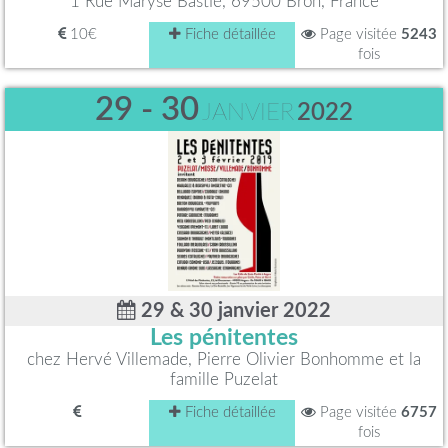
1 Rue Maryse Bastié, 69500 Bron, France
10€
Fiche détaillée
Page visitée
5243
fois
29 - 30
JANVIER
2022
29 & 30 janvier 2022
Les pénitentes
chez Hervé Villemade, Pierre Olivier Bonhomme et la
famille Puzelat
Fiche détaillée
Page visitée
6757
fois