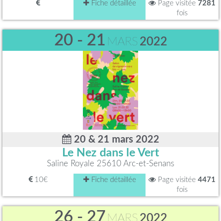
Fiche détaillée
Page visitée
7281
fois
20 - 21
MARS
2022
20 & 21 mars 2022
Le Nez dans le Vert
Saline Royale 25610 Arc-et-Senans
10€
Fiche détaillée
Page visitée
4471
fois
26 - 27
MARS
2022