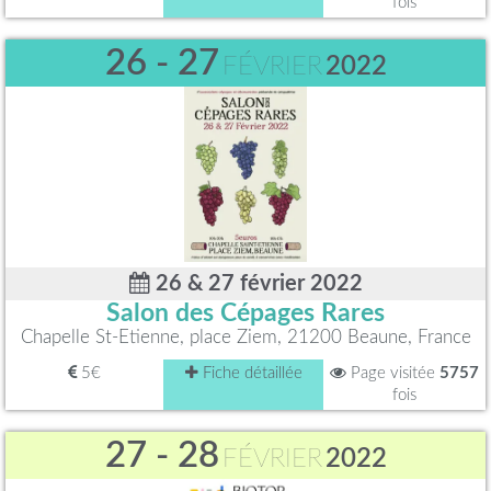
fois
26 - 27
FÉVRIER
2022
26 & 27 février 2022
Salon des Cépages Rares
Chapelle St-Etienne, place Ziem, 21200 Beaune, France
5€
Fiche détaillée
Page visitée
5757
fois
27 - 28
FÉVRIER
2022