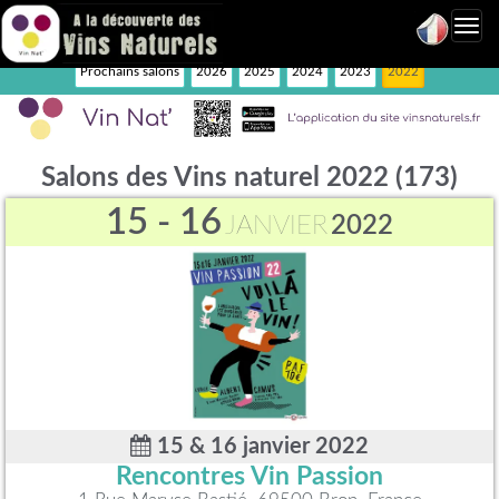
Toggl
navig
Prochains salons
2026
2025
2024
2023
2022
Salons des Vins naturel 2022 (173)
15 - 16
JANVIER
2022
15 & 16 janvier 2022
Rencontres Vin Passion