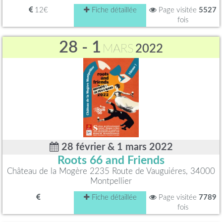
12€
Fiche détaillée
Page visitée
5527
fois
28 - 1
MARS
2022
28 février & 1 mars 2022
Roots 66 and Friends
Château de la Mogère 2235 Route de Vauguiéres, 34000
Montpellier
Fiche détaillée
Page visitée
7789
fois