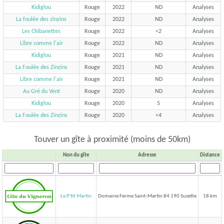
Kidiglou
Rouge
2022
ND
Analyses
La foulée des zinzins
Rouge
2022
ND
Analyses
Les Chibanettes
Rouge
2022
<2
Analyses
Libre comme l'air
Rouge
2022
ND
Analyses
Kidiglou
Rouge
2021
ND
Analyses
La Foulée des Zinzins
Rouge
2021
ND
Analyses
Libre comme l'air
Rouge
2021
ND
Analyses
Au Gré du Vent
Rouge
2020
ND
Analyses
Kidiglou
Rouge
2020
5
Analyses
La Foulée des Zinzins
Rouge
2020
<4
Analyses
Touver un gîte à proximité (moins de 50km)
Non du gîte
Adresse
Distance
Le P'tit Martin
Domaine Ferme Saint-Martin 84 190 Suzette
18 km