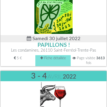
Samedi 30 juillet 2022
PAPILLONS !
Les condamines, 26110 Saint-Ferréol-Trente-Pas
5 €
Fiche détaillée
Page visitée
3613
fois
3 - 4
AVRIL
2022