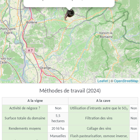
Leaflet
| ©
OpenStreetMap
Méthodes de travail (2024)
A la vigne
A la cave
Activité de négoce ?
Non
Utilisation d'intrants autre que le SO
Non
2
5,5
Surface totale du domaine
Filtration des vins
Non
hectares
Rendements moyens
20 hl/ha
Collage des vins
Non
Manuelles
Flash pasteurisation, osmose inverse,