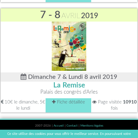
7 - 8
AVRIL
2019
Dimanche 7 & Lundi 8 avril 2019
La Remise
Palais des congrès d'Arles
10€ le dimanche, 5€
Fiche détaillée
Page visitée
10910
le lundi
fois
2007-2026 |
Accueil
|
Contact
|
Mentions légales
L'abus d'alcool est dangereux pour la santé, à consommer avec modération. |
Ce site utilise des cookies pour vous offrir le meilleur service. En poursuivant votre