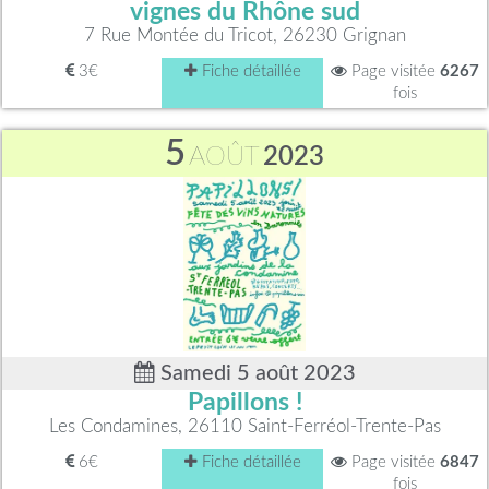
vignes du Rhône sud
7 Rue Montée du Tricot, 26230 Grignan
3€
Fiche détaillée
Page visitée
6267
fois
5
AOÛT
2023
Samedi 5 août 2023
Papillons !
Les Condamines, 26110 Saint-Ferréol-Trente-Pas
6€
Fiche détaillée
Page visitée
6847
fois