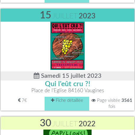
15
JUILLET
2023
Samedi 15 juillet 2023
Qui l'eût cru ?!
Place de l'Eglise 84160 Vaugines
7€
Fiche détaillée
Page visitée
3561
fois
30
JUILLET
2022