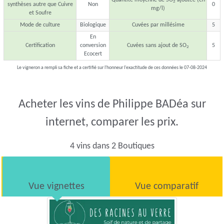
2
synthèses autre que Cuivre
Non
0
mg/l)
et Soufre
Mode de culture
Biologique
Cuvées par millésime
5
En
Certification
conversion
Cuvées sans ajout de SO
5
2
Ecocert
Le vigneron a rempli sa fiche et a certifié sur l'honneur l'exactitude de ces données le 07-08-2024
Acheter les vins de Philippe BADéa sur
internet, comparer les prix.
4 vins dans 2 Boutiques
Vue vignettes
Vue comparatif