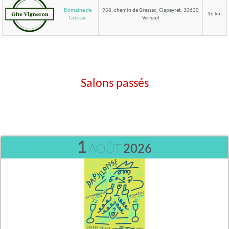
Domaine de
958, chemin de Gressac, Clapeyret, 30630
36 km
Verfeuil
Gressac
Salons passés
1
AOÛT
2026