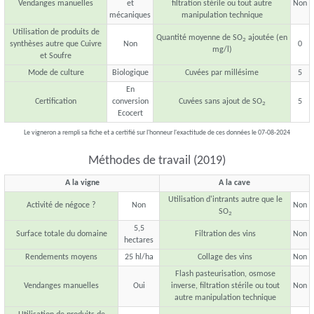
Vendanges manuelles
et
filtration stérile ou tout autre
Non
mécaniques
manipulation technique
Utilisation de produits de
Quantité moyenne de SO
ajoutée (en
2
synthèses autre que Cuivre
Non
0
mg/l)
et Soufre
Mode de culture
Biologique
Cuvées par millésime
5
En
Certification
conversion
Cuvées sans ajout de SO
5
2
Ecocert
Le vigneron a rempli sa fiche et a certifié sur l'honneur l'exactitude de ces données le 07-08-2024
Méthodes de travail (2019)
A la vigne
A la cave
Utilisation d'intrants autre que le
Activité de négoce ?
Non
Non
SO
2
5,5
Surface totale du domaine
Filtration des vins
Non
hectares
Rendements moyens
25 hl/ha
Collage des vins
Non
Flash pasteurisation, osmose
Vendanges manuelles
Oui
inverse, filtration stérile ou tout
Non
autre manipulation technique