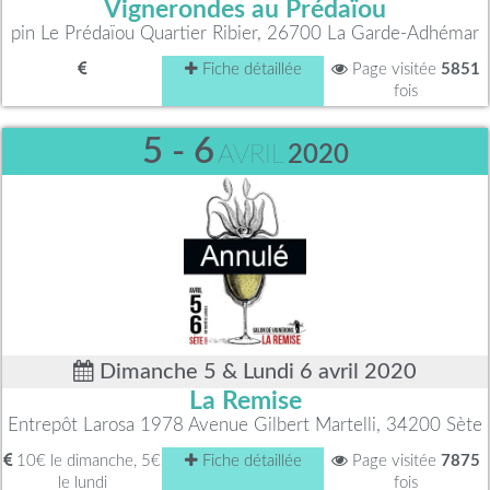
Vignerondes au Prédaïou
pin Le Prédaïou Quartier Ribier, 26700 La Garde-Adhémar
Fiche détaillée
Page visitée
5851
fois
5 - 6
AVRIL
2020
Dimanche 5 & Lundi 6 avril 2020
La Remise
Entrepôt Larosa 1978 Avenue Gilbert Martelli, 34200 Sète
10€ le dimanche, 5€
Fiche détaillée
Page visitée
7875
le lundi
fois