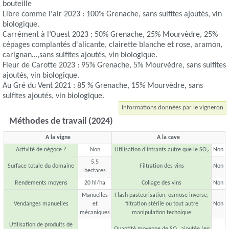
bouteille
Libre comme l'air 2023 : 100% Grenache, sans sulfites ajoutés, vin
biologique.
Carrément à l’Ouest 2023 : 50% Grenache, 25% Mourvèdre, 25%
cépages complantés d'alicante, clairette blanche et rose, aramon,
carignan…,sans sulfites ajoutés, vin biologique.
Fleur de Carotte 2023 : 95% Grenache, 5% Mourvèdre, sans sulfites
ajoutés, vin biologique.
Au Gré du Vent 2021 : 85 % Grenache, 15% Mourvèdre, sans
sulfites ajoutés, vin biologique.
Informations données par le vigneron
Méthodes de travail (2024)
A la vigne
A la cave
Activité de négoce ?
Non
Utilisation d'intrants autre que le SO
Non
2
5,5
Surface totale du domaine
Filtration des vins
Non
hectares
Rendements moyens
20 hl/ha
Collage des vins
Non
Manuelles
Flash pasteurisation, osmose inverse,
Vendanges manuelles
et
filtration stérile ou tout autre
Non
mécaniques
manipulation technique
Utilisation de produits de
Quantité moyenne de SO
ajoutée (en