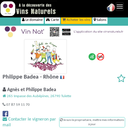
Toggl
navig
Le domaine
Carte
Acheter les vins
Salons
Philippe Badea - Rhône
Agnès et Philippe Badea
265 Impasse des Aubépines, 26790 Tulette
07 87 59 11 70
Contacter le vigneron par
Je suis le propriaitaire, mettre mes informations
mail
à jour