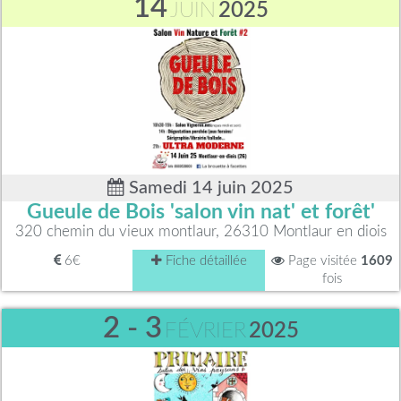
14
JUIN
2025
Samedi 14 juin 2025
Gueule de Bois 'salon vin nat' et forêt'
320 chemin du vieux montlaur, 26310 Montlaur en diois
6€
Fiche détaillée
Page visitée
1609
fois
2 - 3
FÉVRIER
2025