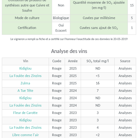
Utilisation de produits de
Quantité moyenne de SO
ajoutée
2
synthèses autre que Cuivre et
Non
15
(en mg/l)
Soufre
Mode de culture
Biologique
Cuvées par millésime
5
Oui
Certification
Cuvées sans ajout de SO
1
2
Ecocert
Le vigneron a rempli sa fiche et a certifié sur l'honneur l'exactitude de ces données le 20-05-2019
Analyse des vins
Vin
Cuvée
Année
SO
total mg/l
Source
2
Kidiglou
Rouge
2025
ND
Analyses
La Foulée des Zinzins
Rouge
2025
<5
Analyses
Zulma
Rouge
2025
16
Analyses
A Tue Tête
Rouge
2024
7
Analyses
Kidiglou
Rouge
2024
ND
Analyses
La Foulée des Zinzins
Rouge
2024
ND
Analyses
Fleur de Carotte
Rouge
2023
3
Analyses
Kidiglou
Rouge
2023
3
Analyses
La Foulée des Zinzins
Rouge
2023
4
Analyses
Libre comme l'air
Rouge
2023
<2
Analyses