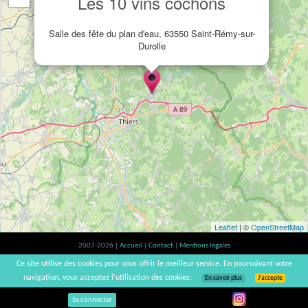
Les 10 vins cochons
Salle des fête du plan d'eau, 63550 Saint-Rémy-sur-
Durolle
Leaflet
| ©
OpenStreetMap
2007-2026 |
Accueil
|
Contact
|
Mentions légales
L'abus d'alcool est dangereux pour la santé, à consommer avec modération. |
Ce site utilise des cookies pour vous offrir le meilleur service. En poursuivant votre
vinsnaturels | v3.12
navigation, vous acceptez l’utilisation des cookies.
En savoir plus
J’accepte
Se connecter