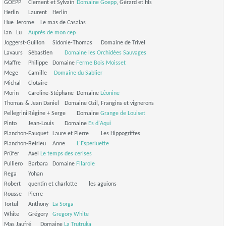
GOEPP
Clement et Sylvain
Domaine Goepp
, Gérard et fils
Herlin
Laurent
Herlin
Hue
Jerome
Le mas de Casalas
Ian
Lu
Auprès de mon cep
Joggerst-Guillon
Sidonie-Thomas
Domaine de Trivel
Lavaurs
Sébastien
Domaine les Orchidées Sauvages
Maffre
Philippe
Domaine
Ferme Bois Moisset
Mege
Camille
Domaine du Sablier
Michal
Clotaire
Morin
Caroline-Stéphane
Domaine
Léonine
Thomas & Jean Daniel
Domaine Ozil, Frangins et vignerons
Pellegrini
Régine + Serge
Domaine
Grange de Louiset
Pinto
Jean-Louis
Domaine
Es d'Aqui
Planchon-Fauquet
Laure et Pierre
Les Hippogriffes
Planchon-Beirieu
Anne
L'Esperluette
Prüfer
Axel
Le temps des cerises
Pulliero
Barbara
Domaine
Filarole
Rega
Yohan
Robert
quentin et charlotte
les aguions
Rousse
Pierre
Tortul
Anthony
La Sorga
White
Grégory
Gregory White
Mas
Jaufré
Domaine
La Trutruka