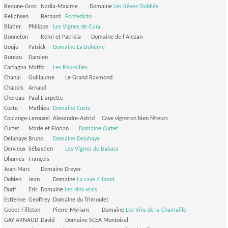
Beaune-Gros
Nadia-Maxime
Domaine
Les Rêves Oubliés
Bellahsen
Bernard
Fontedicto
Blatier
Philippe
Les Vignes de Gaïa
Bonneton
Rémi et Patricia
Domaine de l'Alezan
Bouju
Patrick
Domaine La Bohème
Bureau
Damien
Carfagna
Mattia
Les Roussilles
Chanal
Guillaume
Le Grand Raymond
Chapuis
Arnaud
Chereau
Paul
L'arpette
Coste
Mathieu
Domaine Coste
Coulange-Lerouxel
Alexandre-Astrid
Cave vigneron bien fêteurs
Curtet
Marie et Florian
Domaine Curtet
Delahaye
Bruno
Domaine Delahaye
Dervieux
Sébastien
Les Vignes de Babass
Dhumes
François
Jean-Marc
Domaine Dreyer
Dubien
Jean
Domaine
La cave à Janot
Durif
Eric
Domaine
Les vins vrais
Estienne
Geoffrey
Domaine du Trimoulet
Gobet-Filleton
Pierre-Myriam
Domaine
Les Vins de la Chamaille
GAY-ARNAUD
David
Domaine SCEA Montoisel