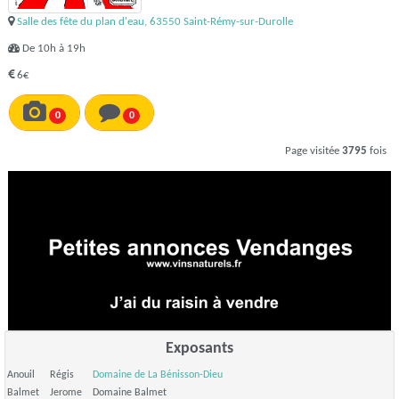
Salle des fête du plan d'eau, 63550 Saint-Rémy-sur-Durolle
De 10h à 19h
6€
0
0
Page visitée
3795
fois
Exposants
Anouil
Régis
Domaine de La Bénisson-Dieu
Balmet
Jerome
Domaine Balmet