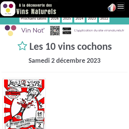
Toggl
navig
Prochains salons
2026
2025
2024
2023
2022
Les 10 vins cochons
Samedi 2 décembre 2023