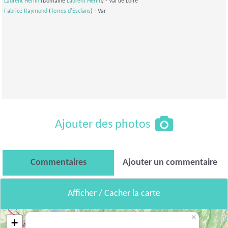
Laurent Herlin
(Domaine
Laurent Herlin
) - Val de Loire
Fabrice Raymond
(
Terres d'Esclans
) - Var
Ajouter des photos
Commentaires
Ajouter un commentaire
Afficher / Cacher la carte
×
+