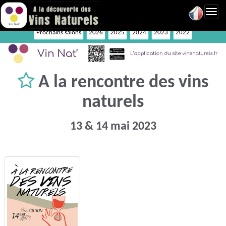
Toggl
navig
Prochains salons
2026
2025
2024
2023
2022
A la rencontre des vins
naturels
13 & 14 mai 2023