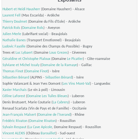
Exposants
Hubert et Heidi Hausherr
(Domaine Hausherr) - Alsace
Laurent Fell
(Mas Escarida) - Ardèche
Thierry Doulmet
(Domaine du Fils d'Eole) - Ardèche
Patrick Rols
(
Domaine Rols
) - Aveyron
Julien Merle
(Lubrifiant social) - Beaujolais
Nathalie Banes
(Transport Emotionnel) - Beaujolais
Ludovic Fayolle
(Domaine des Champs du Possible) - Bugey
Trees et
Luc Lybaert
(Domaine
Lous Grezes
) - Cévennes
Géraldine et Christophe Pialoux
(Domaine
Le Picatier
) - Côte-roannaise
Sylviane et Michel Issaly
(
Domaine de la Ramaye
) - Gaillac
Thomas Finot
(
Domaine Finot
) - Isère
Sébastien Bénard
(ALPINS -
Sébastien Bénard
) - Isère
Sophie Valancant & Jean Yves Domont (
Les Vins Mont-Val
) - Languedoc
Xavier Marchais
(Le vin à poil) - Limousin
Céline Laforest
(
Domaine Les Tuiles Bleues
) - Luberon
Denis Brutsaert, Marie Couturie (
La Cabrery
) - Luberon
Renaud Scarlata (Vin de Pays et de Famille) - Occitanie
Jean-François Malsert
(
Domaine de l'Iserand
) - Rhône
Frédéric Rivaton
(
Domaine Rivaton
) - Roussillon
Sylvain Respaut
(
La Cave Apicole
, Domaine Respaut) - Roussillon
Vincent ALEXIS
(Château
Barouillet
) - Sud-ouest