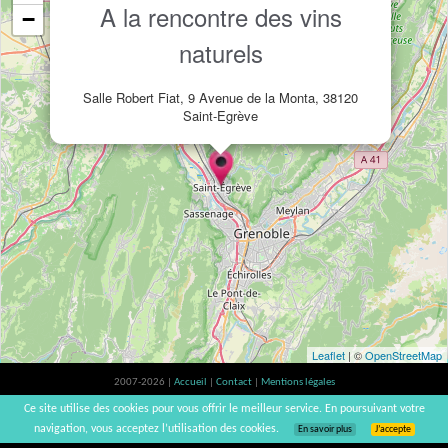
A la rencontre des vins
−
naturels
Salle Robert Fiat, 9 Avenue de la Monta, 38120
Saint-Egrève
Leaflet
| ©
OpenStreetMap
2007-2026 |
Accueil
|
Contact
|
Mentions légales
L'abus d'alcool est dangereux pour la santé, à consommer avec modération. |
Ce site utilise des cookies pour vous offrir le meilleur service. En poursuivant votre
vinsnaturels | v3.12
navigation, vous acceptez l’utilisation des cookies.
En savoir plus
J’accepte