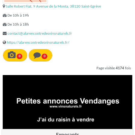
Salle Robert Fiat, 9 Avenue de la Monta, 38120 Saint-Egrève
De 10h à 19h
De 10h à 18h
contact@alarencontredesvinsnaturels.fr
https://alarencontredesvinsnaturels.fr/
0
0
Page visitée
4174
fois