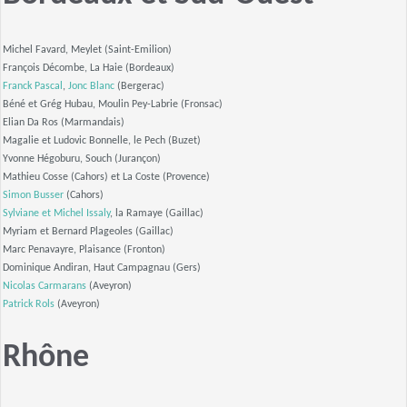
Michel Favard, Meylet (Saint-Emilion)
François Décombe, La Haie (Bordeaux)
Franck Pascal
,
Jonc Blanc
(Bergerac)
Béné et Grég Hubau, Moulin Pey-Labrie (Fronsac)
Elian Da Ros (Marmandais)
Magalie et Ludovic Bonnelle, le Pech (Buzet)
Yvonne Hégoburu, Souch (Jurançon)
Mathieu Cosse (Cahors) et La Coste (Provence)
Simon Busser
(Cahors)
Sylviane et Michel Issaly
, la Ramaye (Gaillac)
Myriam et Bernard Plageoles (Gaillac)
Marc Penavayre, Plaisance (Fronton)
Dominique Andiran, Haut Campagnau (Gers)
Nicolas Carmarans
(Aveyron)
Patrick Rols
(Aveyron)
Rhône