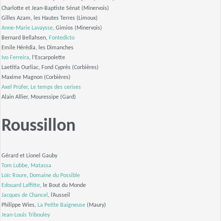
Charlotte et Jean-Baptiste Sénat (Minervois)
Gilles Azam, les Hautes Terres (Limoux)
Anne-Marie Lavaysse
, Gimios (Minervois)
Bernard Bellahsen,
Fontedicto
Emile Hérédia, les Dimanches
Ivo Ferreira
, l’Escarpolette
Laetitia Ourliac, Fond Cyprès (Corbières)
Maxime Magnon (Corbières)
Axel Prüfer
,
Le temps des cerises
Alain Allier, Mouressipe (Gard)
Roussillon
Gérard et Lionel Gauby
Tom Lubbe
,
Matassa
Loïc Roure
,
Domaine du Possible
Edouard Laffitte
, le Bout du Monde
Jacques de Chancel
, l’Ausseil
Philippe Wies,
La Petite Baigneuse
(Maury)
Jean-Louis Tribouley