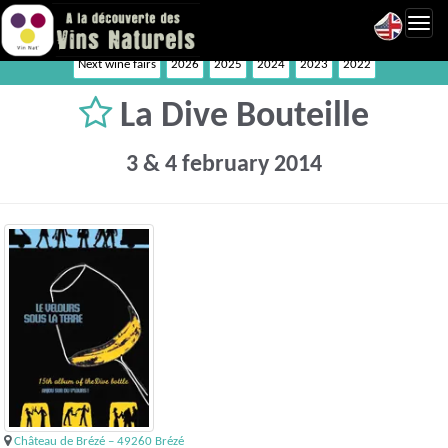
Toggl
navig
Next wine fairs
2026
2025
2024
2023
2022
La Dive Bouteille
3 & 4 february 2014
Château de Brézé – 49260 Brézé