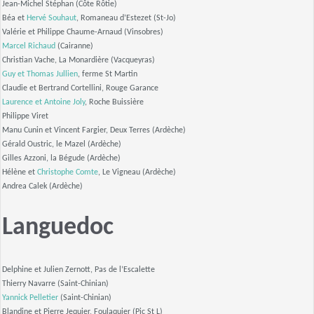
Jean-Michel Stéphan (Côte Rôtie)
Béa et
Hervé Souhaut
, Romaneau d’Estezet (St-Jo)
Valérie et Philippe Chaume-Arnaud (Vinsobres)
Marcel Richaud
(Cairanne)
Christian Vache, La Monardière (Vacqueyras)
Guy et Thomas Jullien
, ferme St Martin
Claudie et Bertrand Cortellini, Rouge Garance
Laurence et Antoine Joly
, Roche Buissière
Philippe Viret
Manu Cunin et Vincent Fargier, Deux Terres (Ardèche)
Gérald Oustric, le Mazel (Ardèche)
Gilles Azzoni, la Bégude (Ardèche)
Hélène et
Christophe Comte
, Le Vigneau (Ardèche)
Andrea Calek (Ardèche)
Languedoc
Delphine et Julien Zernott, Pas de l’Escalette
Thierry Navarre (Saint-Chinian)
Yannick Pelletier
(Saint-Chinian)
Blandine et Pierre Jequier, Foulaquier (Pic St L)