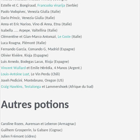
Estelle et C. Bongiraud,
Francuska vinarija
(Serbie)
Paolo Vodopivec, Venezia Giulia (Italie)
Dario Princic, Venezia Giulia (Italie)
Anna et Eric Narioo, Vino di Anna, Etna (Italie)
Isabella ….. Arpepe, Valtellina (Italie)
Clémentine et Gian-Marco Antonuzi,
Le Coste
(Italie)
Luca Roagna, Piémont (Italie)
Fernando Garcia, Comando G, Madrid (Espagne)
Olivier Rivière, Rioja (Espagne)
Luis Arnedo, Bodegas Lacus, Rioja (Espagne)
Vincent Wallard
et Emile Hérédia, 4 Manos (Argent.)
Louis-Antoine Luyt
, Le Vin Perdu (Chili)
Joseh Pedicini, Montebruno, Oregon (US)
Craig Hawkins
,
Testalonga
et Lammershoek (Afrique du Sud)
Autres potions
Caroline Rozes, Aurensan et Leberon (Armagnac)
Guilhem Grosperrin, la Gabare (Cognac)
Julien Frémont (cidres)