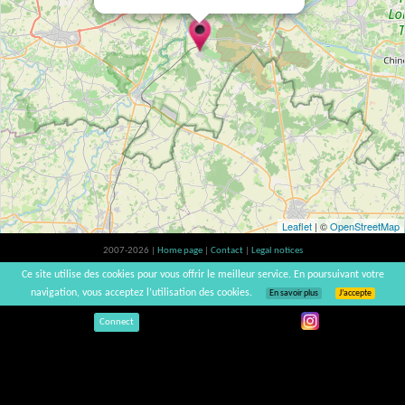
Leaflet
| ©
OpenStreetMap
2007-2026 |
Home page
|
Contact
|
Legal notices
Alcohol abuse is bad for your health, please consume in moderation | vinsnaturels |
Ce site utilise des cookies pour vous offrir le meilleur service. En poursuivant votre
v3.12
navigation, vous acceptez l’utilisation des cookies.
En savoir plus
J’accepte
Connect