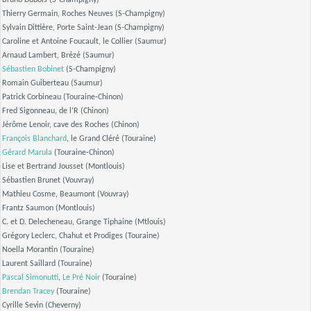
Bruno Dubois (S-Champigny)
Thierry Germain, Roches Neuves (S-Champigny)
Sylvain Dittière, Porte Saint-Jean (S-Champigny)
Caroline et Antoine Foucault, le Collier (Saumur)
Arnaud Lambert, Brézé (Saumur)
Sébastien Bobinet
(S-Champigny)
Romain Guiberteau (Saumur)
Patrick Corbineau (Touraine-Chinon)
Fred Sigonneau, de l’R (Chinon)
Jérôme Lenoir, cave des Roches (Chinon)
François Blanchard
, le Grand Cléré (Touraine)
Gérard Marula
(Touraine-Chinon)
Lise et Bertrand Jousset (Montlouis)
Sébastien Brunet (Vouvray)
Mathieu Cosme, Beaumont (Vouvray)
Frantz Saumon (Montlouis)
C. et D. Delecheneau, Grange Tiphaine (Mtlouis)
Grégory Leclerc, Chahut et Prodiges (Touraine)
Noella Morantin (Touraine)
Laurent Saillard (Touraine)
Pascal Simonutti
,
Le Pré Noir
(Touraine)
Brendan Tracey
(Touraine)
Cyrille Sevin (Cheverny)