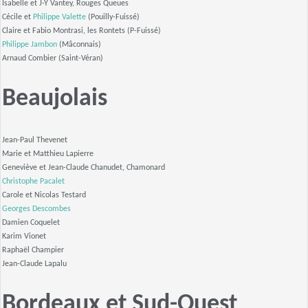
Isabelle et J-Y Vantey, Rouges Queues
Cécile et
Philippe Valette
(Pouilly-Fuissé)
Claire et Fabio Montrasi, les Rontets (P-Fuissé)
Philippe Jambon
(Mâconnais)
Arnaud Combier (Saint-Véran)
Beaujolais
Jean-Paul Thevenet
Marie et Matthieu Lapierre
Geneviève et Jean-Claude Chanudet, Chamonard
Christophe Pacalet
Carole et Nicolas Testard
Georges Descombes
Damien Coquelet
Karim Vionet
Raphaël Champier
Jean-Claude Lapalu
Bordeaux et Sud-Ouest