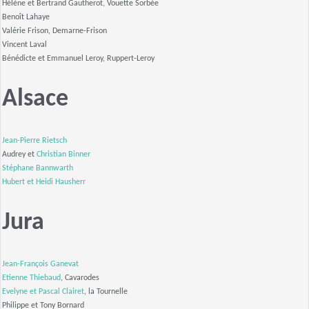
Hélène et Bertrand Gautherot, Vouette Sorbée
Benoît Lahaye
Valérie Frison, Demarne-Frison
Vincent Laval
Bénédicte et Emmanuel Leroy, Ruppert-Leroy
Alsace
Jean-Pierre Rietsch
Audrey et
Christian Binner
Stéphane Bannwarth
Hubert et Heidi Hausherr
Jura
Jean-François Ganevat
Etienne Thiebaud
, Cavarodes
Evelyne et Pascal Clairet
, la Tournelle
Philippe et Tony Bornard