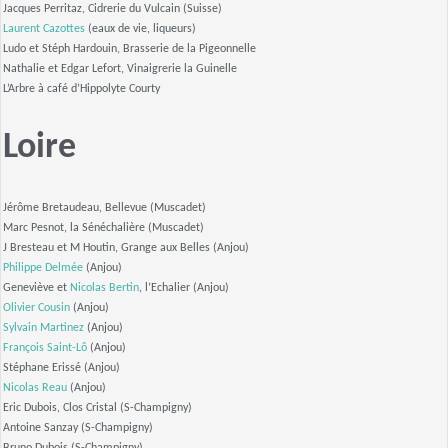
Jacques Perritaz, Cidrerie du Vulcain (Suisse)
Laurent Cazottes
(eaux de vie, liqueurs)
Ludo et Stéph Hardouin, Brasserie de la Pigeonnelle
Nathalie et Edgar Lefort, Vinaigrerie la Guinelle
L’Arbre à café d’Hippolyte Courty
Loire
Jérôme Bretaudeau, Bellevue (Muscadet)
Marc Pesnot, la Sénéchalière (Muscadet)
J Bresteau et M Houtin, Grange aux Belles (Anjou)
Philippe Delmée
(Anjou)
Geneviève et
Nicolas Bertin
, l’Echalier (Anjou)
Olivier Cousin
(Anjou)
Sylvain Martinez
(Anjou)
François Saint-Lô
(Anjou)
Stéphane Erissé (Anjou)
Nicolas Reau
(Anjou)
Eric Dubois, Clos Cristal (S-Champigny)
Antoine Sanzay (S-Champigny)