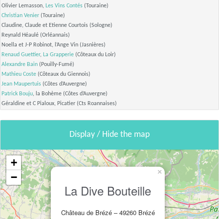
Olivier Lemasson,
Les Vins Contés
(Touraine)
Christian Venier
(Touraine)
Claudine, Claude et Etienne Courtois (Sologne)
Reynald Héaulé (Orléannais)
Noella et J-P Robinot, l’Ange Vin (Jasnières)
Renaud Guettier
,
La Grapperie
(Côteaux du Loir)
Alexandre Bain
(Pouilly-Fumé)
Mathieu Coste
(Côteaux du Giennois)
Jean Maupertuis
(Côtes d’Auvergne)
Patrick Bouju
, la Bohème (Côtes d’Auvergne)
Géraldine et C Pialoux, Picatier (Cts Roannaises)
Display / Hide the map
+
×
−
La Dive Bouteille
Château de Brézé – 49260 Brézé