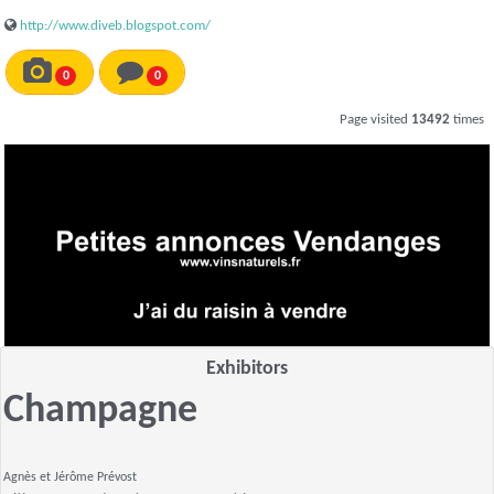
http://www.diveb.blogspot.com/
0
0
Page visited
13492
times
Exhibitors
Champagne
Agnès et Jérôme Prévost