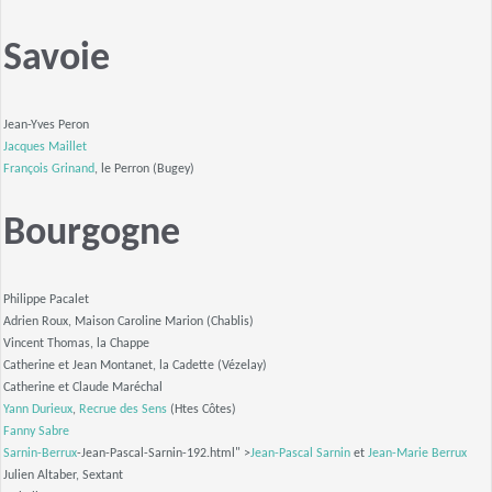
Savoie
Jean-Yves Peron
Jacques Maillet
François Grinand
, le Perron (Bugey)
Bourgogne
Philippe Pacalet
Adrien Roux, Maison Caroline Marion (Chablis)
Vincent Thomas, la Chappe
Catherine et Jean Montanet, la Cadette (Vézelay)
Catherine et Claude Maréchal
Yann Durieux
,
Recrue des Sens
(Htes Côtes)
Fanny Sabre
Sarnin-Berrux
-Jean-Pascal-Sarnin-192.html" >
Jean-Pascal Sarnin
et
Jean-Marie Berrux
Julien Altaber, Sextant