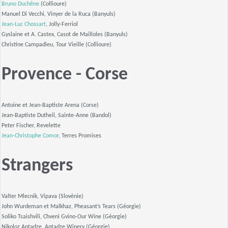
Bruno Duchêne
(Collioure)
Manuel Di Vecchi, Vinyer de la Ruca (Banyuls)
Jean-Luc Chossart
, Jolly-Ferriol
Gyslaine et A. Castex, Casot de Mailloles (Banyuls)
Christine Campadieu, Tour Vieille (Collioure)
Provence - Corse
Antoine et Jean-Baptiste Arena (Corse)
Jean-Baptiste Dutheil, Sainte-Anne (Bandol)
Peter Fischer, Revelette
Jean-Christophe Comor
, Terres Promises
Strangers
Valter Mlecnik, Vipava (Slovènie)
John Wurdeman et Malkhaz, Pheasant’s Tears (Géorgie)
Soliko Tsaishvili, Chveni Gvino-Our Wine (Géorgie)
Nikoloz Antadze, Antadze Winery (Géorgie)