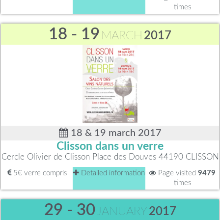
times
18 - 19
MARCH
2017
18 & 19 march 2017
Clisson dans un verre
Cercle Olivier de Clisson Place des Douves 44190 CLISSON
5€ verre compris
Detailed information
Page visited
9479
times
29 - 30
JANUARY
2017