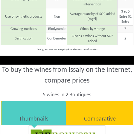
intervention
3 et 0
Average quantity of SO2 added
Use of synthetic products
Non
Entre 01
(mg/l)
Entre
Growing methods
Biodynamie
Wines by vintage
7
Cuvées / wines without SO2
Certification
Oui Demeter
2
added
Le vigneron nous a expliqué oralement ces données
To buy the wines from Issaly on the internet,
compare prices
5 wines in 2 Boutiques
Thumbnails
Comparative