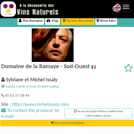
Toggl
navig
The domaine
Map
To buy the wines
Wine fairs
Domaine de la Ramaye - Sud-Ouest
Sylviane et Michel Issaly
Sainte Cécile d'Avès 81600 Gaillac
05 63 57 06 64
Site :
http://www.michelissaly.com/
To contact the producer by
Je suis le propriaitaire, mettre mes
e-mail
informations à jour
Voir plus de boutiques