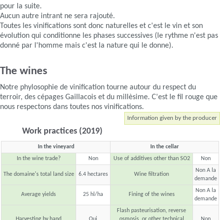
pour la suite.
Aucun autre intrant ne sera rajouté.
Toutes les vinifications sont donc naturelles et c'est le vin et son
évolution qui conditionne les phases successives (le rythme n'est pas
donné par l'homme mais c'est la nature qui le donne).
The wines
Notre phylosophie de vinification tourne autour du respect du
terroir, des cépages Gaillacois et du millèsime. C'est le fil rouge que
nous respectons dans toutes nos vinifications.
Information given by the producer
Work practices (2019)
In the vineyard
In the cellar
In the wine trade?
Non
Use of additives other than SO2
Non
Non A la
The domaine's total land size
6.4 hectares
Wine filtration
demande
Non A la
Average yields
25 hl/ha
Fining of the wines
demande
Flash pasteurisation, reverse
Harvesting by hand
Oui
osmosis, or other technical
Non