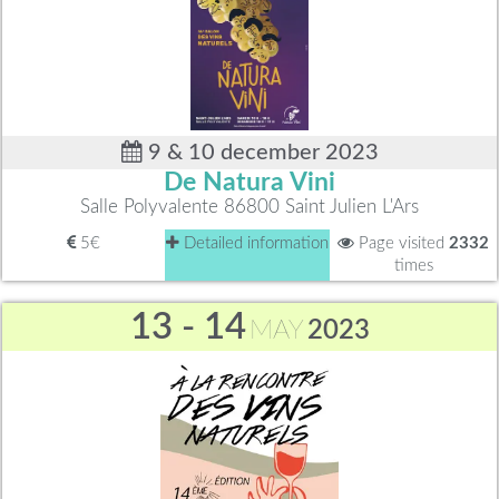
9 & 10 december 2023
De Natura Vini
Salle Polyvalente 86800 Saint Julien L'Ars
5€
Detailed information
Page visited
2332
times
13 - 14
MAY
2023