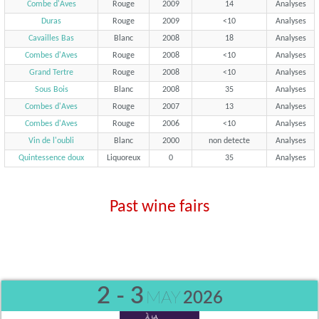
Combe d'Aves
Rouge
2009
14
Analyses
Duras
Rouge
2009
<10
Analyses
Cavailles Bas
Blanc
2008
18
Analyses
Combes d'Aves
Rouge
2008
<10
Analyses
Grand Tertre
Rouge
2008
<10
Analyses
Sous Bois
Blanc
2008
35
Analyses
Combes d'Aves
Rouge
2007
13
Analyses
Combes d'Aves
Rouge
2006
<10
Analyses
Vin de l'oubli
Blanc
2000
non detecte
Analyses
Quintessence doux
Liquoreux
0
35
Analyses
Past wine fairs
2 - 3
MAY
2026