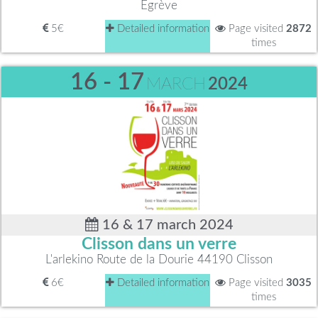
Egrève
5€
Detailed information
Page visited
2872
times
16 - 17
MARCH
2024
16 & 17 march 2024
Clisson dans un verre
L'arlekino Route de la Dourie 44190 Clisson
6€
Detailed information
Page visited
3035
times