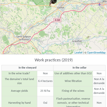
Leaflet
| ©
OpenStreetMap
Work practices (2019)
In the vineyard
In the cellar
In the wine trade?
Non
Use of additives other than SO2
Non
The domaine's total land
Non A la
6.4 hectares
Wine filtration
size
demande
Non A la
Average yields
25 hl/ha
Fining of the wines
demande
Flash pasteurisation, reverse
Harvesting by hand
Oui
osmosis, or other technical
Non