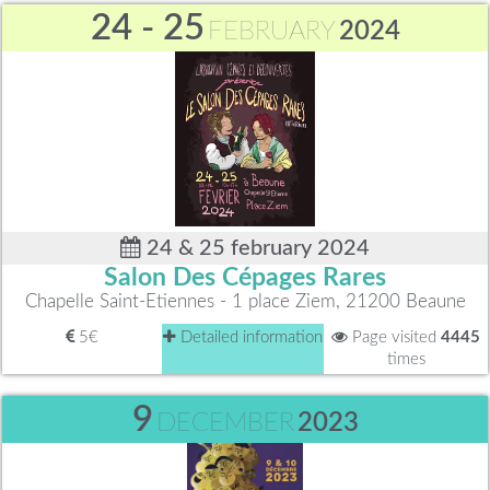
24 - 25
FEBRUARY
2024
24 & 25 february 2024
Salon Des Cépages Rares
Chapelle Saint-Etiennes - 1 place Ziem, 21200 Beaune
5€
Detailed information
Page visited
4445
times
9
DECEMBER
2023