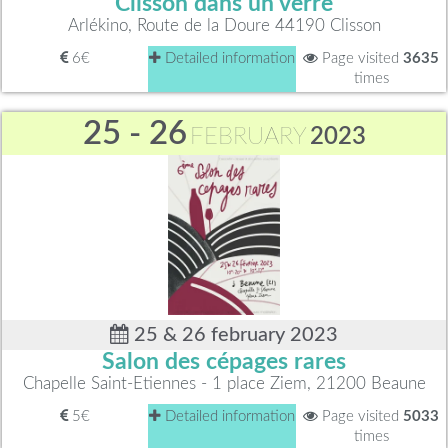
Clisson dans un verre
Arlékino, Route de la Doure 44190 Clisson
6€
Detailed information
Page visited
3635
times
25 - 26
FEBRUARY
2023
25 & 26 february 2023
Salon des cépages rares
Chapelle Saint-Etiennes - 1 place Ziem, 21200 Beaune
5€
Detailed information
Page visited
5033
times