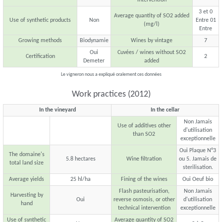
intervention
3 et 0
Average quantity of SO2 added
Use of synthetic products
Non
Entre 01
(mg/l)
Entre
Growing methods
Biodynamie
Wines by vintage
7
Oui
Cuvées / wines without SO2
Certification
2
Demeter
added
Le vigneron nous a expliqué oralement ces données
Work practices (2012)
In the vineyard
In the cellar
Non Jamais
Use of additives other
d'utilisation
than SO2
exceptionnelle
Oui Plaque N°3
The domaine's
5.8 hectares
Wine filtration
ou 5. Jamais de
total land size
sterilisation.
Average yields
25 hl/ha
Fining of the wines
Oui Oeuf bio
Flash pasteurisation,
Non Jamais
Harvesting by
Oui
reverse osmosis, or other
d'utilisation
hand
technical intervention
exceptionnelle
Use of synthetic
Average quantity of SO2