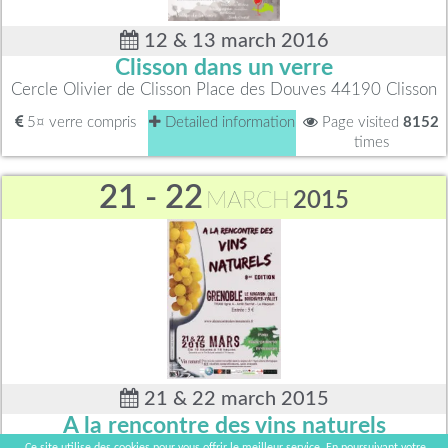
12 & 13 march 2016
Clisson dans un verre
Cercle Olivier de Clisson Place des Douves 44190 Clisson
5¤ verre compris
Detailed information
Page visited
8152
times
21 - 22
MARCH
2015
21 & 22 march 2015
A la rencontre des vins naturels
Site Bouchayer-Viallet 155 cours Berriat 38000 Grenoble