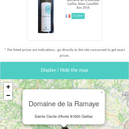
Domaine de la Ramaye
Gaillac blanc Cavaillès
Bas 2016
13,50 €*
* The listed prices are indications ; go directly to the site concerned to get exact
prices.
Display / Hide the map
+
×
−
Domaine de la Ramaye
Sainte Cécile d'Avès 81600 Gaillac