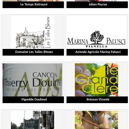
Le Temps Retrouvé
Julien Peyras
Georget Michaël
Peyras Julien
Languedoc-Roussillon
Languedoc-Roussillon
Detailed information
Detailed information
Domaine Les Tuiles Bleues
Azienda Agricola Marina Palusci
Laforest Céline
D'Addario Massimiliano
Provence
Autre-Pays - Italie
Detailed information
Detailed information
Vignoble Doulmet
Boisson Vivante
Doulmet Thierry
Blanchard François
Ardèche
Loire
Detailed information
Detailed information