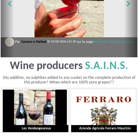
fani
le
Par
Carraro e Stefani
sur la page
le
Remedio Società Agricola
sur la page
Remedio Società Agricola
05/08/2026 à 01:38
05/08/2026 à 01:38
Wine producers
S.A.I.N.S.
(No additive, no sulphites added to any cuvée) on the complete production of
this producer! Wines which are 100% pure grapes!!!
Les Vendangeureux
Azienda Agricola Ferraro Maurizio