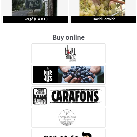
Vergé (E.A.R.L.)
David Bertoldo
Vergé Gilles et Catherine
Bertoldo David
Buy online
Bourgogne
Ardèche
Detailed information
Detailed information