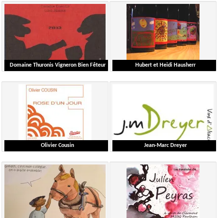
Gautier Erwan
Maurizio Ferraro
Languedoc-Roussillon
Piemonte
Detailed information
Detailed information
Domaine Thuronis Vigneron Bien Fêteur
Hubert et Heidi Hausherr
Coulange Alexandre
Hausherr Hubert
Languedoc-Roussillon
Alsace
Detailed information
Detailed information
Olivier Cousin
Jean-Marc Dreyer
Cousin Olivier
Dreyer Jean-Marc
Loire
Alsace
Detailed information
Detailed information