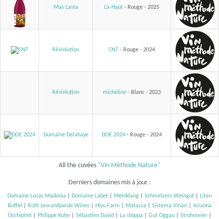
Mas Lasta
Là-Haut
- Rouge - 2025
Rêvinlution
CNT
- Rouge - 2024
Rêvinlution
micheline
- Blanc - 2023
Domaine Delahaye
DOE 2024
- Rouge - 2024
All the cuvées
"Vin Méthode Nature"
Derniers domaines mis à jour :
Domaine Lucas Madonia
|
Domaine Labet
|
Meinklang
|
Schmelzers Weingut
|
Liten
Buffel
|
Ruth Lewandowski Wines
|
Hiyu Farm
|
Matassa
|
Sistema Vinari
|
Arianna
Occhipinti
|
Philippe Kuhn
|
Sébastien David
|
La stoppa
|
Gut Oggau
|
Strohmeier
|