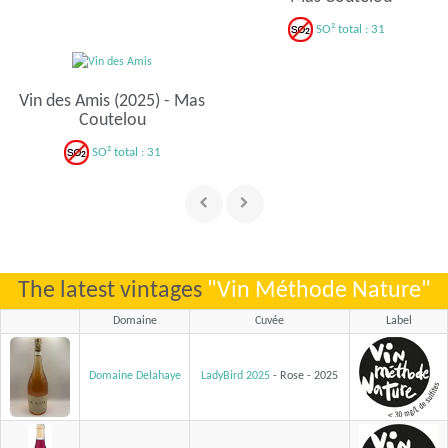
SO² total : 31
Vin des Amis (2025) - Mas
Coutelou
SO² total : 31
The latest vintages
"Vin Méthode Nature"
Domaine
Cuvée
Label
Domaine Delahaye
LadyBird 2025
- Rose - 2025