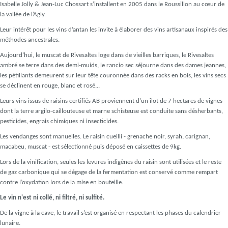
Isabelle Jolly & Jean-Luc Chossart s’installent en 2005 dans le Roussillon au cœur de
la vallée de l’Agly.
Leur intérêt pour les vins d’antan les invite à élaborer des vins artisanaux inspirés des
méthodes ancestrales.
Aujourd’hui, le muscat de Rivesaltes loge dans de vieilles barriques, le Rivesaltes
ambré se terre dans des demi-muids, le rancio sec séjourne dans des dames jeannes,
les pétillants demeurent sur leur tête couronnée dans des racks en bois, les vins secs
se déclinent en rouge, blanc et rosé...
Leurs vins issus de raisins certifiés AB proviennent d’un îlot de 7 hectares de vignes
dont la terre argilo-caillouteuse et marne schisteuse est conduite sans désherbants,
pesticides, engrais chimiques ni insecticides.
Les vendanges sont manuelles. Le raisin cueilli - grenache noir, syrah, carignan,
macabeu, muscat - est sélectionné puis déposé en caissettes de 9kg.
Lors de la vinification, seules les levures indigènes du raisin sont utilisées et le reste
de gaz carbonique qui se dégage de la fermentation est conservé comme rempart
contre l’oxydation lors de la mise en bouteille.
Le vin n'est ni collé, ni filtré, ni sulfité.
De la vigne à la cave, le travail s’est organisé en respectant les phases du calendrier
lunaire.