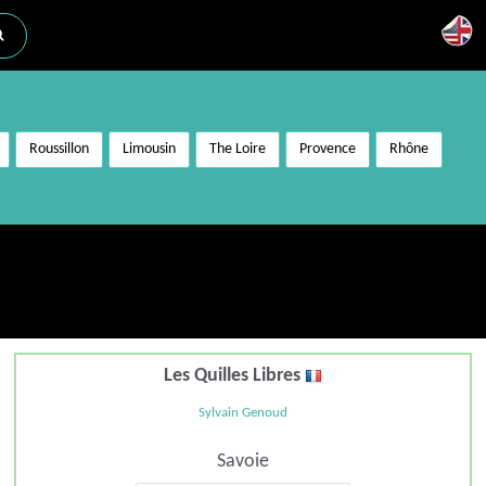
Roussillon
Limousin
The Loire
Provence
Rhône
Les Quilles Libres
Sylvain Genoud
Savoie