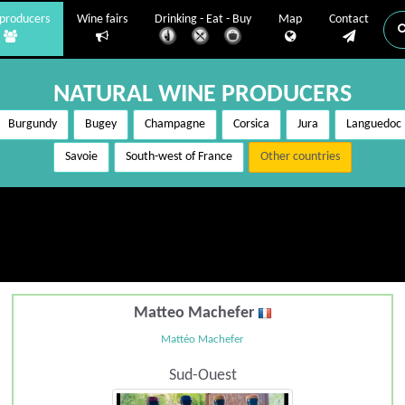
producers
Wine fairs
Drinking - Eat - Buy
Map
Contact
NATURAL WINE PRODUCERS
Burgundy
Bugey
Champagne
Corsica
Jura
Languedoc
Savoie
South-west of France
Other countries
Matteo Machefer
Mattéo Machefer
Sud-Ouest