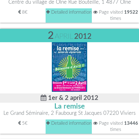
Centre du village de Olne Rue Bouteille, 1 4877 Olne
8€
Detailed information
Page visited
19522
times
2
APRIL
2012
1er & 2 april 2012
La remise
Le Grand Séminaire, 2 Faubourg St Jacques 07220 Viviers
5€
Detailed information
Page visited
13446
times