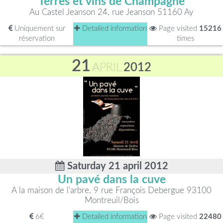
Terres et vins de Champagne
Au Castel Jeanson 24, rue Jeanson 51160 Ay
Uniquement sur
Detailed information
Page visited
15216
réservation
times
21
APRIL
2012
Saturday 21 april 2012
Un pavé dans la cuve
A la maison de l'arbre, 9 rue François Debergue 93100
Montreuil/Bois
6€
Detailed information
Page visited
22480