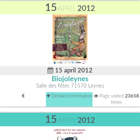
15
APRIL
2012
15 april 2012
Biojoleynes
Salle des fêtes 71570 Leynes
Detailed information
Page visited
23658
times
15
APRIL
2012