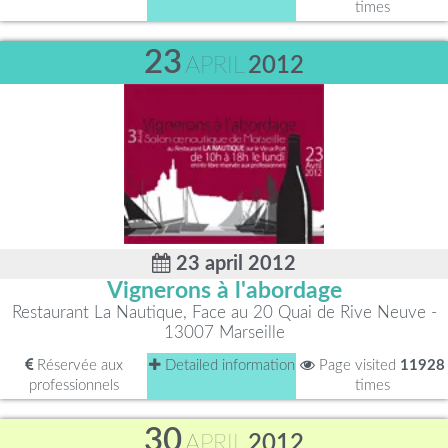
times
23
APRIL
2012
23 april 2012
Vignerons à l'abordage
Restaurant La Nautique, Face au 20 Quai de Rive Neuve -
13007 Marseille
Réservée aux
Detailed information
Page visited
11928
professionnels
times
30
APRIL
2012