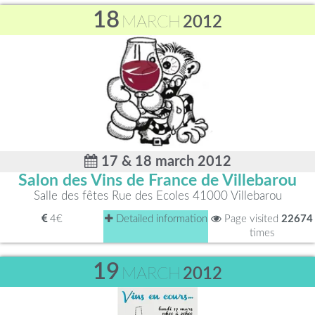
18
MARCH
2012
17 & 18 march 2012
Salon des Vins de France de Villebarou
Salle des fêtes Rue des Ecoles 41000 Villebarou
4€
Detailed information
Page visited
22674
times
19
MARCH
2012