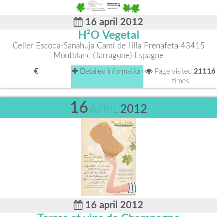
16 april 2012
H²O Vegetal
Celler Escoda-Sanahuja Camí de l'illa Prenafeta 43415
Montblanc (Tarragone) Espagne
Detailed information
Page visited
21116
times
16
APRIL
2012
16 april 2012