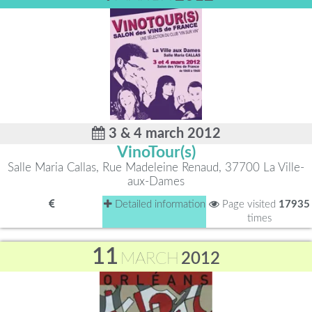
3 & 4 march 2012
VinoTour(s)
Salle Maria Callas, Rue Madeleine Renaud, 37700 La Ville-
aux-Dames
Detailed information
Page visited
17935
times
11
MARCH
2012