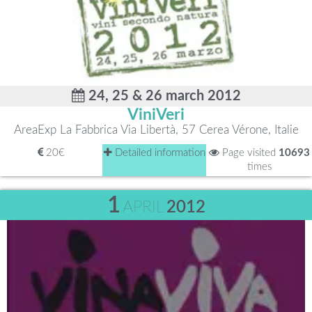
24, 25 & 26 march 2012
ViniVeri
AreaExp La Fabbrica Via Libertà, 57 Cerea Vérone, Italie
20€
Detailed information
Page visited
10693
times
1
APRIL
2012