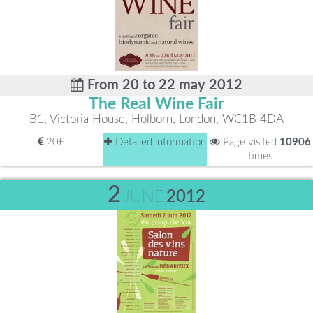
From 20 to 22 may 2012
The Real Wine Fair
B1, Victoria House, Holborn, London, WC1B 4DA
20£
Detailed information
Page visited
10906
times
2
JUNE
2012