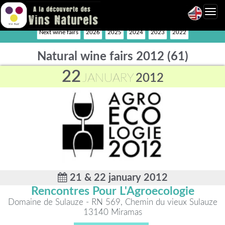
Toggl
navig
Next wine fairs
2026
2025
2024
2023
2022
Natural wine fairs 2012 (61)
22
JANUARY
2012
21 & 22 january 2012
Rencontres Pour L'Agroecologie
Domaine de Sulauze - RN 569, Chemin du vieux Sulauze
13140 Miramas