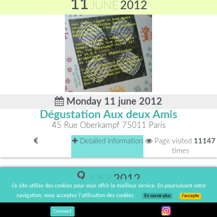
11
JUNE
2012
Monday 11 june 2012
Dégustation Aux deux Amis
45 Rue Oberkampf 75011 Paris
Detailed information
Page visited
11147
times
9
JULY
2012
Ce site utilise des cookies pour vous offrir le meilleur service. En poursuivant votre
navigation, vous acceptez l’utilisation des cookies.
En savoir plus
J’accepte
Connect