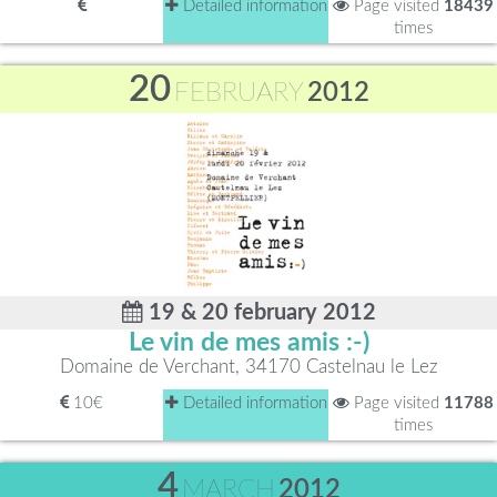
Detailed information
Page visited
18439
times
20
FEBRUARY
2012
19 & 20 february 2012
Le vin de mes amis :-)
Domaine de Verchant, 34170 Castelnau le Lez
10€
Detailed information
Page visited
11788
times
4
MARCH
2012