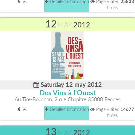
5€
Detailed information
Page visited
25833
times
12
MAY
2012
Saturday 12 may 2012
Des Vins à l'Ouest
Au Tire-Bouchon, 2 rue Chapitre 35000 Rennes
5€
Detailed information
Page visited
14677
times
13
MAY
2012