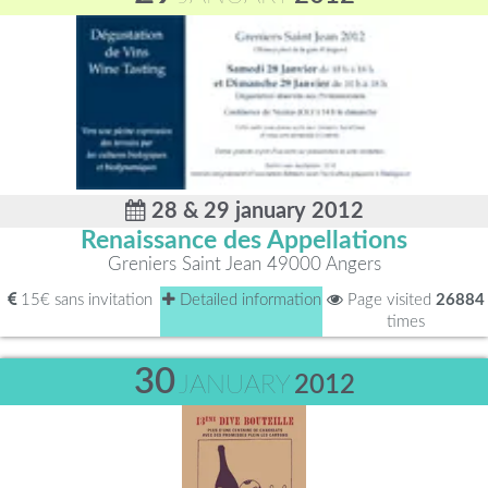
28 & 29 january 2012
Renaissance des Appellations
Greniers Saint Jean 49000 Angers
15€ sans invitation
Detailed information
Page visited
26884
times
30
JANUARY
2012