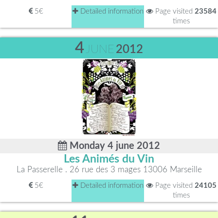
5€
Detailed information
Page visited
23584
times
4
JUNE
2012
Monday 4 june 2012
Les Animés du Vin
La Passerelle . 26 rue des 3 mages 13006 Marseille
5€
Detailed information
Page visited
24105
times