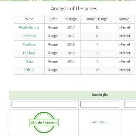
Analysis of the wines
Wine
Cuvée
Vintage
Total SO² mg/l
Source
Petite Jeanne
Rouge
2017
10
Internet
Prémices
Rouge
2017
10
Internet
Flonflons
Rouge
2016
4
Internet
Le Claux
Rouge
2015
5
Internet
Gaïa
Rouge
2014
4
Internet
P'tit Jo
Rouge
13
Internet
Non du gîte
Le P'tit Martin