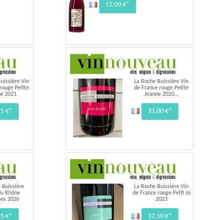
12.00 €*
uissière Vin
La Roche Buissière Vin
rouge Petite
de France rouge Petite
ne 2021
Jeanne 2020...
75 €*
33,00 €*
 Buissière
La Roche Buissière Vin
du Rhône
de France rouge Petit Jo
ons 2020
2023
25 €*
12,50 €*