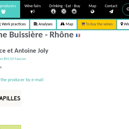
producers
Wine fairs
Drinking - Eat - Buy
Map
Contact
Work practices
Analyses
Map
To buy the wines
Win
he Buissière - Rhône
ce et Antoine Joly
son 84110 Faucon
14
 the producer by e-mail