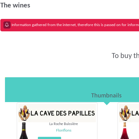
The wines
Information gathered from the internet, therefore this is passed on for infor
To buy t
Thumbnails
La Roche Buissière
Flonflons