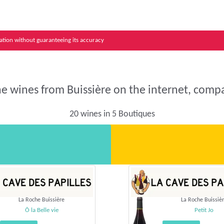
mation without guaranteeing its accuracy
he wines from Buissière on the internet, compa
20 wines in 5 Boutiques
La Roche Buissière
La Roche Buissiè
Ô la Belle vie
Petit Jo