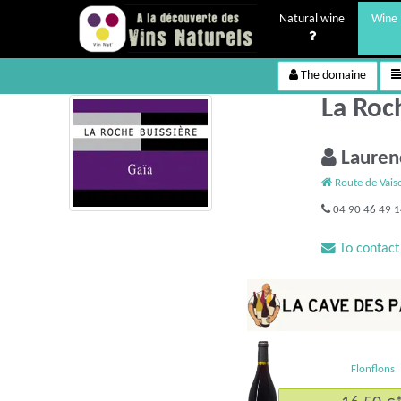
Natural wine
Wine 
The domaine
La Roc
Lauren
Route de Vai
04 90 46 49 
To contact
Flonflons