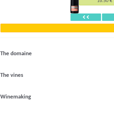
16.50 €
Précédent
The domaine
The vines
Winemaking