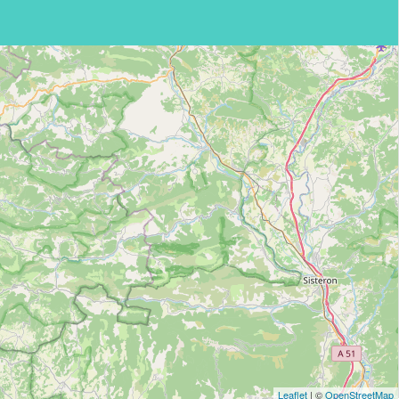
Leaflet
| ©
OpenStreetMap