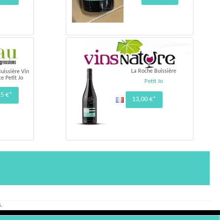
La Roche Buissière
uissière Vin
e Petit Jo
Petit Jo
25 €*
13,00 €*
.