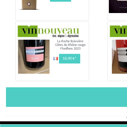
La Roche Buissière
Côtes du Rhône rouge
Flonflons 2023
16,00 €*