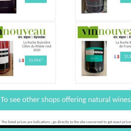
La Roche Buissière
La Roche B
Côtes du Rhône rosé
de Franc
2020
12,
13,50 €*
To see other shops offering natural wines
* The listed prices are indications ; go directly to the site concerned to get exact prices