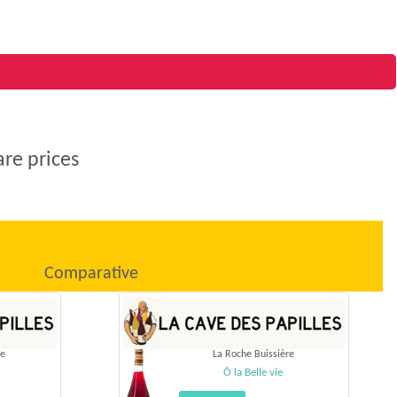
re prices
Comparative
re
La Roche Buissière
Ô la Belle vie