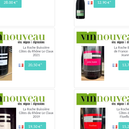
28.00 €*
12.90 €*
La Roche Buissière
La Roche B
Côtes du Rhône Le Claux
de France 
2021
Jean
20,50 €*
13,
La Roche Buissière
La Roche
Côtes du Rhône Le Claux
Côtes 
2019
Flonfl
19,50 €*
15,