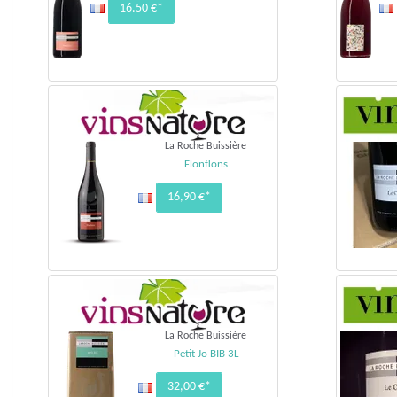
16.50 €*
La Roche Buissière
Flonflons
16,90 €*
La Roche Buissière
Petit Jo BIB 3L
32,00 €*