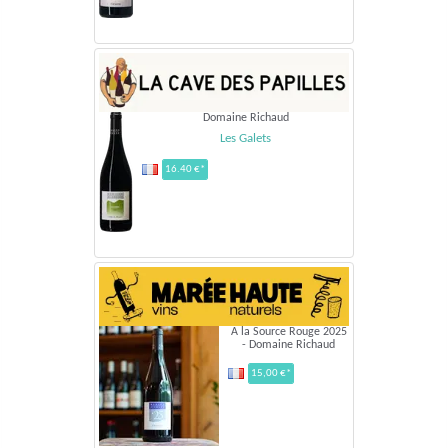
Domaine Richaud
Les Galets
16.40 €*
A la Source Rouge 2025
- Domaine Richaud
15,00 €*