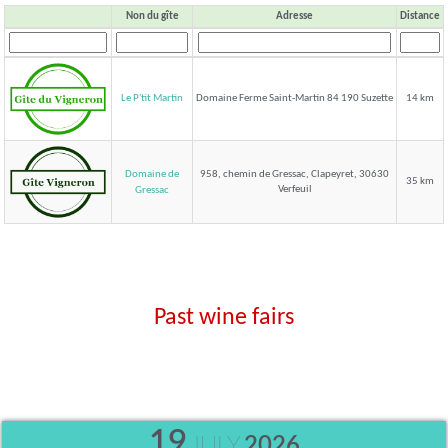
Non du gîte
Adresse
Distance
Le P'tit Martin
Domaine Ferme Saint-Martin 84 190 Suzette
14 km
Domaine de
958, chemin de Gressac, Clapeyret, 30630
35 km
Verfeuil
Gressac
Past wine fairs
19
JULY
2026