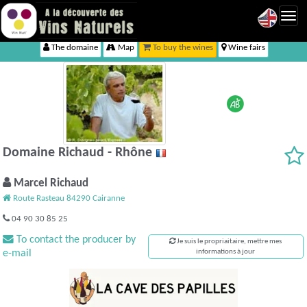
Toggl
navig
The domaine
Map
To buy the wines
Wine fairs
Domaine Richaud - Rhône
Marcel Richaud
Route Rasteau 84290 Cairanne
04 90 30 85 25
To contact the producer by
Je suis le propriaitaire, mettre mes
e-mail
informations à jour