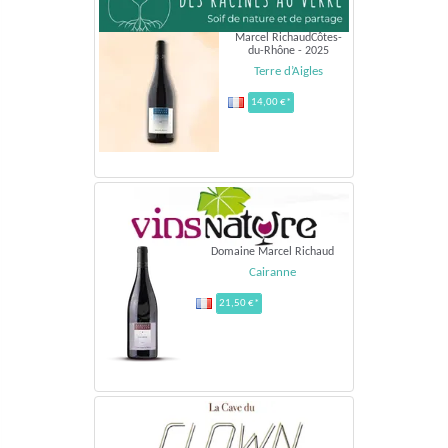
Marcel RichaudCôtes-
du-Rhône - 2025
Terre d’Aigles
14,00 €*
Domaine Marcel Richaud
Cairanne
21,50 €*