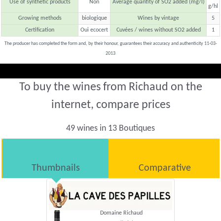
Use of synthetic products
Non
Average quantity of SO2 added (mg/l)
g/hl
Growing methods
biologique
Wines by vintage
5
Certification
Oui ecocert
Cuvées / wines without SO2 added
1
The producer has completed the form and, by their honour, guarantees their accuracy and authenticity 11-03-
2013
To buy the wines from Richaud on the
internet, compare prices
49 wines in 13 Boutiques
Thumbnails
Comparative
Domaine Richaud