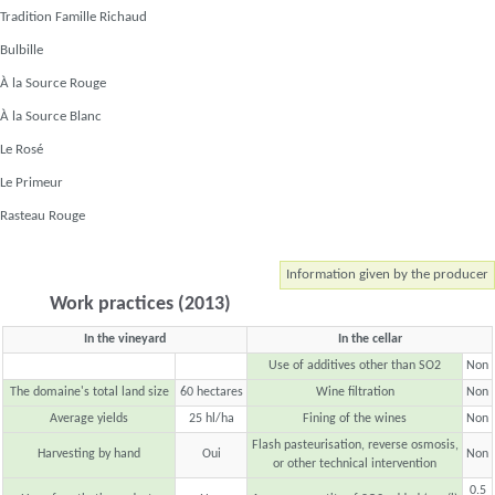
Tradition Famille Richaud
Bulbille
À la Source Rouge
À la Source Blanc
Le Rosé
Le Primeur
Rasteau Rouge
Information given by the producer
Work practices (2013)
In the vineyard
In the cellar
Use of additives other than SO2
Non
The domaine's total land size
60 hectares
Wine filtration
Non
Average yields
25 hl/ha
Fining of the wines
Non
Flash pasteurisation, reverse osmosis,
Harvesting by hand
Oui
Non
or other technical intervention
0.5