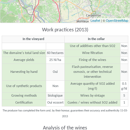
Leaflet
| ©
OpenStreetMap
Work practices (2013)
In the vineyard
In the cellar
Use of additives other than SO2
Non
The domaine's total land size
60 hectares
Wine filtration
Non
Average yields
25 hl/ha
Fining of the wines
Non
Flash pasteurisation, reverse
Harvesting by hand
Oui
osmosis, or other technical
Non
intervention
Average quantity of SO2 added
0.5
Use of synthetic products
Non
(mg/l)
g/hl
Growing methods
biologique
Wines by vintage
5
Certification
Oui ecocert
Cuvées / wines without SO2 added
1
The producer has completed the form and, by their honour, guarantees their accuracy and authenticity 11-03-
2013
Analysis of the wines