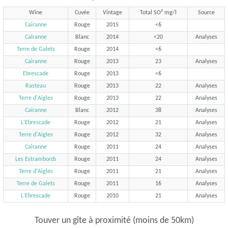
Wine
Cuvée
Vintage
Total SO² mg/l
Source
Cairanne
Rouge
2015
<6
Cairanne
Blanc
2014
<20
Analyses
Terre de Galets
Rouge
2014
<6
Cairanne
Rouge
2013
23
Analyses
Ebrescade
Rouge
2013
<6
Rasteau
Rouge
2013
22
Analyses
Terre d'Aigles
Rouge
2013
22
Analyses
Cairanne
Blanc
2012
38
Analyses
L'Ebrescade
Rouge
2012
21
Analyses
Terre d'Aigles
Rouge
2012
32
Analyses
Cairanne
Rouge
2011
24
Analyses
Les Estrambords
Rouge
2011
24
Analyses
Terre d'Aigles
Rouge
2011
21
Analyses
Terre de Galets
Rouge
2011
16
Analyses
L'Ebrescade
Rouge
2010
21
Analyses
Touver un gîte à proximité (moins de 50km)