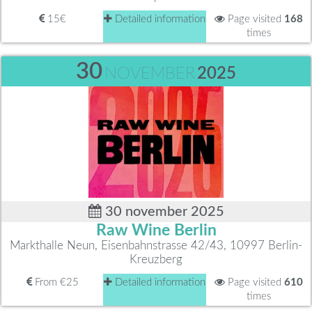
15€
Detailed information
Page visited
168
times
30
NOVEMBER
2025
30 november 2025
Raw Wine Berlin
Markthalle Neun, Eisenbahnstrasse 42/43, 10997 Berlin-
Kreuzberg
From €25
Detailed information
Page visited
610
times