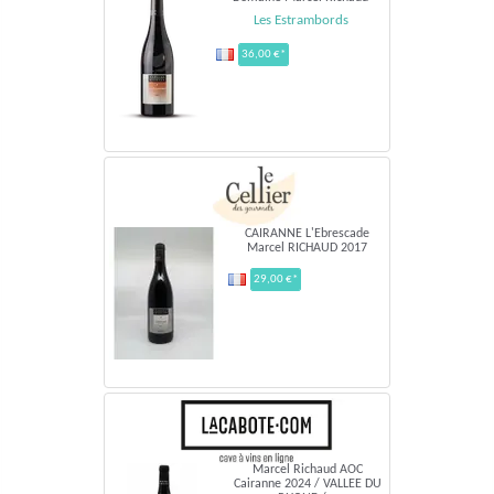
Les Estrambords
36,00 €*
CAIRANNE L'Ebrescade
Marcel RICHAUD 2017
29,00 €*
Marcel Richaud AOC
Cairanne 2024 / VALLEE DU