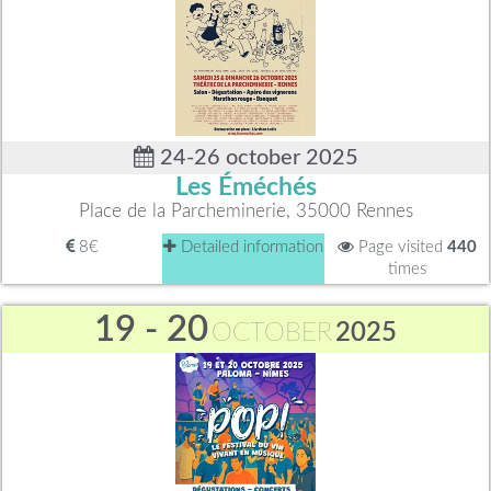
24-26 october 2025
Les Éméchés
Place de la Parcheminerie, 35000 Rennes
8€
Detailed information
Page visited
440
times
19 - 20
OCTOBER
2025