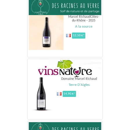
Marcel RichaudCôtes-
du-Rhône - 2025
A la source
12,50 €*
Domaine Marcel Richaud
Terre D'Aigles
14,90 €*