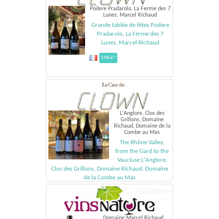
Podere Pradarolo, La Ferme des 7
Lunes, Marcel Richaud
Grande tablée de fêtes Podere
Pradarolo, La Ferme des 7
Lunes, Marcel Richaud
198 €*
L'Anglore, Clos des
Grillons, Domaine
Richaud, Domaine de la
Combe au Mas
The Rhône Valley,
from the Gard to the
Vaucluse L'Anglore,
Clos des Grillons, Domaine Richaud, Domaine
de la Combe au Mas
235 €*
Domaine Marcel Richaud