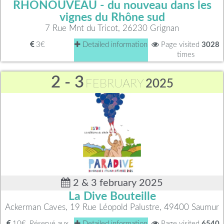
RHÔNOUVEAU - du nouveau dans les
vignes du Rhône sud
7 Rue Mnt du Tricot, 26230 Grignan
3€
Detailed information
Page visited
3028
times
2 - 3
FEBRUARY
2025
2 & 3 february 2025
La Dive Bouteille
Ackerman Caves, 19 Rue Léopold Palustre, 49400 Saumur
10€, Réservé aux
Detailed information
Page visited
6540