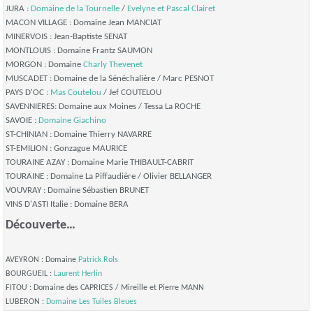
JURA :
Domaine de la Tournelle
/
Evelyne et Pascal Clairet
MACON VILLAGE : Domaine Jean MANCIAT
MINERVOIS : Jean-Baptiste SENAT
MONTLOUIS : Domaine Frantz SAUMON
MORGON : Domaine
Charly Thevenet
MUSCADET : Domaine de la Sénéchalière / Marc PESNOT
PAYS D'OC :
Mas Coutelou
/ Jef COUTELOU
SAVENNIERES: Domaine aux Moines / Tessa La ROCHE
SAVOIE :
Domaine Giachino
ST-CHINIAN : Domaine Thierry NAVARRE
ST-EMILION : Gonzague MAURICE
TOURAINE AZAY : Domaine Marie THIBAULT-CABRIT
TOURAINE : Domaine La Piffaudière / Olivier BELLANGER
VOUVRAY : Domaine Sébastien BRUNET
VINS D'ASTI Italie : Domaine BERA
Découverte…
AVEYRON : Domaine
Patrick Rols
BOURGUEIL :
Laurent Herlin
FITOU : Domaine des CAPRICES / Mireille et Pierre MANN
LUBERON :
Domaine Les Tuiles Bleues