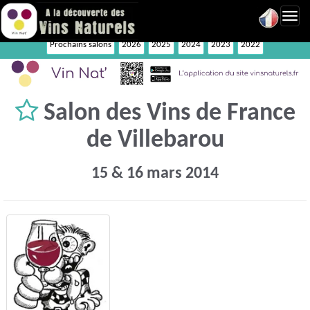
Toggl
navig
Prochains salons
2026
2025
2024
2023
2022
Salon des Vins de France
de Villebarou
15 & 16 mars 2014