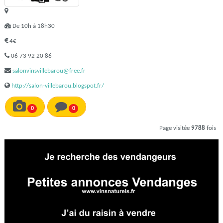
De 10h à 18h30
4€
06 73 92 20 86
salonvinsvillebarou@free.fr
http://salon-villebarou.blogspot.fr/
0
0
Page visitée
9788
fois