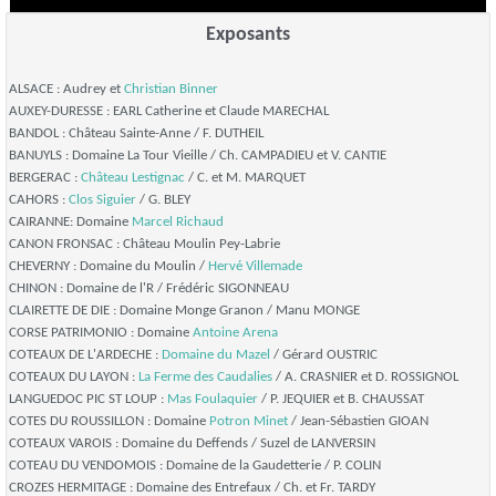
Exposants
ALSACE : Audrey et
Christian Binner
AUXEY-DURESSE : EARL Catherine et Claude MARECHAL
BANDOL : Château Sainte-Anne / F. DUTHEIL
BANUYLS : Domaine La Tour Vieille / Ch. CAMPADIEU et V. CANTIE
BERGERAC :
Château Lestignac
/ C. et M. MARQUET
CAHORS :
Clos Siguier
/ G. BLEY
CAIRANNE: Domaine
Marcel Richaud
CANON FRONSAC : Château Moulin Pey-Labrie
CHEVERNY : Domaine du Moulin /
Hervé Villemade
CHINON : Domaine de l'R / Frédéric SIGONNEAU
CLAIRETTE DE DIE : Domaine Monge Granon / Manu MONGE
CORSE PATRIMONIO : Domaine
Antoine Arena
COTEAUX DE L'ARDECHE :
Domaine du Mazel
/ Gérard OUSTRIC
COTEAUX DU LAYON :
La Ferme des Caudalies
/ A. CRASNIER et D. ROSSIGNOL
LANGUEDOC PIC ST LOUP :
Mas Foulaquier
/ P. JEQUIER et B. CHAUSSAT
COTES DU ROUSSILLON : Domaine
Potron Minet
/ Jean-Sébastien GIOAN
COTEAUX VAROIS : Domaine du Deffends / Suzel de LANVERSIN
COTEAU DU VENDOMOIS : Domaine de la Gaudetterie / P. COLIN
CROZES HERMITAGE : Domaine des Entrefaux / Ch. et Fr. TARDY