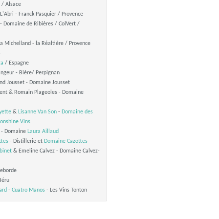
/ Alsace
 L'Abri - Franck Pasquier / Provence
- Domaine de Ribières / ColVert /
ia Michelland - la Réaltière / Provence
s
ga
/ Espagne
angeur - Bière/ Perpignan
and Jousset - Domaine Jousset
rent & Romain Plageoles - Domaine
yette
&
Lisanne Van Son
-
Domaine des
onshine Vins
- Domaine
Laura Aillaud
ttes
- Distillerie et
Domaine Cazottes
binet
& Emeline Calvez - Domaine Calvez-
deborde
Béru
ard
-
Cuatro Manos
- Les Vins Tonton