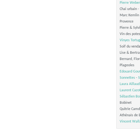
Pierre Weber
Chai urbain -
Marc Kemlin 
Provence
Pierre & Sylv
Vin des pote
Vinyes Tortu
Soif du vend
Lise & Bertr
Bernard, Flo
Plageoles
Edouard Gou
Sonnettes
-
S
Laura Aillaud
Laurent Cazo
Sébastien Bo
Bobinet
Quitrie Cam
Athénaïs de 
Vincent Wall