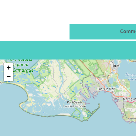
Comme
+
−