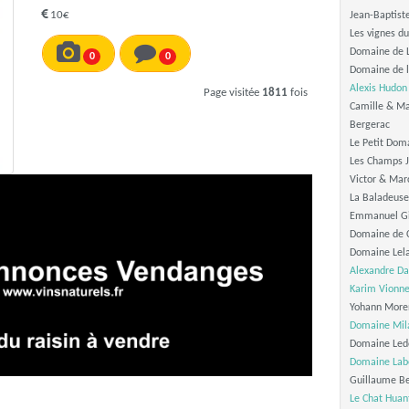
10€
Jean-Baptist
Les vignes d
Domaine de L
0
0
Domaine de l
Alexis Hudon
Page visitée
1811
fois
Camille & Ma
Bergerac
Le Petit Dom
Les Champs 
Victor & Mar
La Baladeuse
Emmanuel Gi
Domaine de C
Domaine Lel
Alexandre Da
Karim Vionne
Yohann Moren
Domaine Mil
Domaine Ledo
Domaine Lab
Guillaume Be
Le Chat Huan