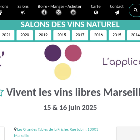
erons
Salons
Boire - Manger - Acheter
Carte
Contact
SALONS DES VINS NATUREL
2021
2020
2019
2018
2017
2016
2015
2014
Vivent les vins libres Marseil
15 & 16 juin 2025
Les Grandes Tables de la Friche, Rue Jobin, 13003
Marseille