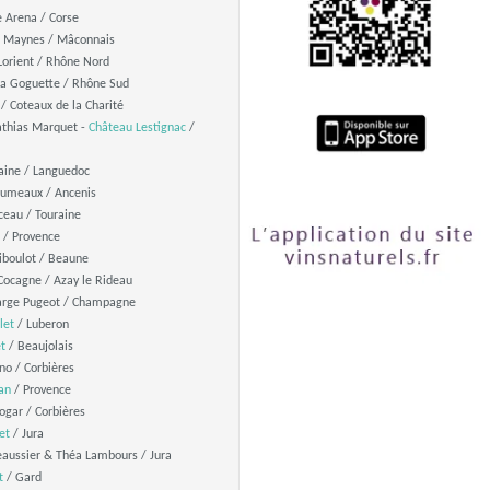
e Arena / Corse
u Maynes / Mâconnais
orient / Rhône Nord
a Goguette / Rhône Sud
/ Coteaux de la Charité
thias Marquet -
Château Lestignac
/
aine / Languedoc
Jumeaux / Ancenis
ceau / Touraine
 / Provence
boulot / Beaune
ocagne / Azay le Rideau
arge Pugeot / Champagne
let
/ Luberon
t
/ Beaujolais
o / Corbières
an
/ Provence
gar / Corbières
et
/ Jura
aussier & Théa Lambours / Jura
t
/ Gard