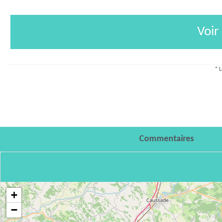
Voir
* L
Commentaires
+
−