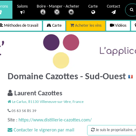
erons
Salons
Boire - Manger - Acheter
Carte
Contact
Méthodes de travail
Carte
Acheter les vins
Vidéos
Domaine Cazottes - Sud-Ouest
Laurent Cazottes
Le Carlus, 81130 Villeneuve-sur-Vère, France
05 63 56 85 39
Site :
https://www.distillerie-cazottes.com/
Contacter le vigneron par mail
Je suis le propriaitaire