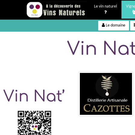
Le vin naturel
Vign
Le domaine