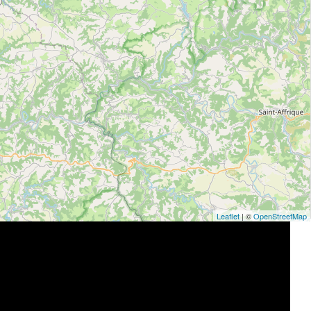
Leaflet
| ©
OpenStreetMap