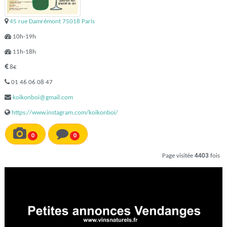
45 rue Damrémont 75018 Paris
10h-19h
11h-18h
8€
01 46 06 08 47
koikonboi@gmail.com
https://www.instagram.com/koikonboi/
0
0
Page visitée
4403
fois