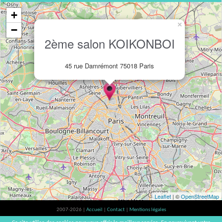
+
×
−
2ème salon KOIKONBOI
45 rue Damrémont 75018 Paris
Leaflet
| ©
OpenStreetMap
2007-2026 |
Accueil
|
Contact
|
Mentions légales
L'abus d'alcool est dangereux pour la santé, à consommer avec modération. |