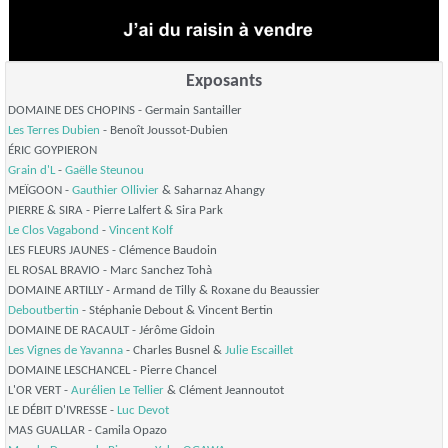
Exposants
DOMAINE DES CHOPINS - Germain Santailler
Les Terres Dubien
- Benoît Joussot-Dubien
ÉRIC GOYPIERON
Grain d'L
-
Gaëlle Steunou
MEÏGOON -
Gauthier Ollivier
& Saharnaz Ahangy
PIERRE & SIRA - Pierre Lalfert & Sira Park
Le Clos Vagabond
-
Vincent Kolf
LES FLEURS JAUNES - Clémence Baudoin
EL ROSAL BRAVIO - Marc Sanchez Tohà
DOMAINE ARTILLY - Armand de Tilly & Roxane du Beaussier
Deboutbertin
- Stéphanie Debout & Vincent Bertin
DOMAINE DE RACAULT - Jérôme Gidoin
Les Vignes de Yavanna
- Charles Busnel &
Julie Escaillet
DOMAINE LESCHANCEL - Pierre Chancel
L'OR VERT -
Aurélien Le Tellier
& Clément Jeannoutot
LE DÉBIT D'IVRESSE -
Luc Devot
MAS GUALLAR - Camila Opazo