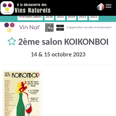
Toggl
navig
Prochains salons
2026
2025
2024
2023
2022
2ème salon KOIKONBOI
14 & 15 octobre 2023