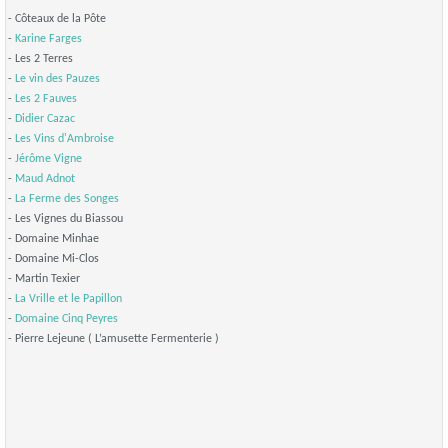
- Côteaux de la Pôte
-
Karine Farges
- Les 2 Terres
-
Le vin des Pauzes
-
Les 2 Fauves
-
Didier Cazac
-
Les Vins d'Ambroise
-
Jérôme Vigne
-
Maud Adnot
-
La Ferme des Songes
- Les Vignes du Biassou
- Domaine Minhae
- Domaine Mi-Clos
- Martin Texier
-
La Vrille et le Papillon
-
Domaine Cinq Peyres
- Pierre Lejeune ( L’amusette Fermenterie )