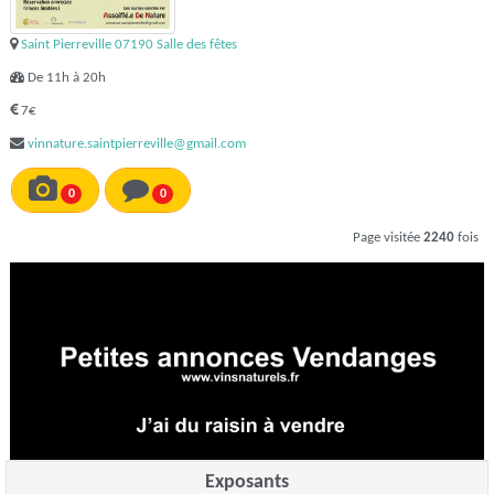
Saint Pierreville 07190 Salle des fêtes
De 11h à 20h
7€
vinnature.saintpierreville@gmail.com
0
0
Page visitée
2240
fois
Exposants