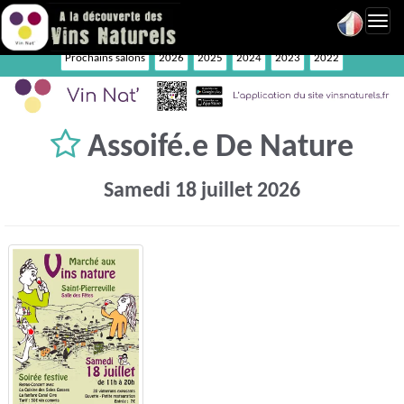
Toggl
navig
Prochains salons
2026
2025
2024
2023
2022
Assoifé.e De Nature
Samedi 18 juillet 2026