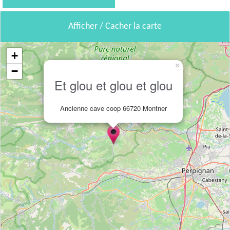
Afficher / Cacher la carte
+
×
−
Et glou et glou et glou
Ancienne cave coop 66720 Montner