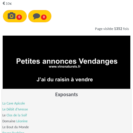
10€
0
0
Page visitée
1352
fois
Exposants
La Cave Apicole
Le Débit d'Ivresse
Le
Clos de la Soif
Domaine
Léonine
Le Bout du Monde