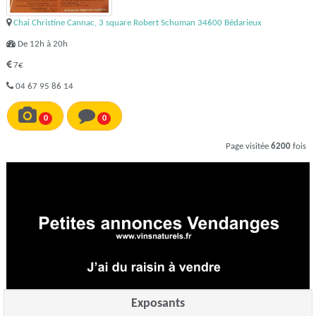
Chai Christine Cannac, 3 square Robert Schuman 34600 Bédarieux
De 12h à 20h
7€
04 67 95 86 14
0
0
Page visitée
6200
fois
Exposants