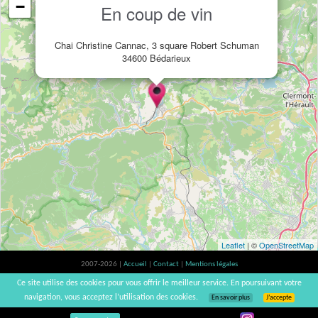
−
En coup de vin
Chai Christine Cannac, 3 square Robert Schuman
34600 Bédarieux
Leaflet
| ©
OpenStreetMap
2007-2026 |
Accueil
|
Contact
|
Mentions légales
L'abus d'alcool est dangereux pour la santé, à consommer avec modération. |
Ce site utilise des cookies pour vous offrir le meilleur service. En poursuivant votre
vinsnaturels | v3.12
navigation, vous acceptez l’utilisation des cookies.
En savoir plus
J’accepte