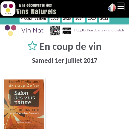
Toggl
navig
Prochains salons
2026
2025
2024
2023
2022
En coup de vin
Samedi 1er juillet 2017