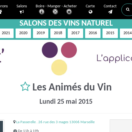
erons
Salons
Boire - Manger - Acheter
Carte
Contact
SALONS DES VINS NATUREL
2021
2020
2019
2018
2017
2016
2015
2014
Les Animés du Vin
Lundi 25 mai 2015
La Passerelle . 26 rue des 3 mages 13006 Marseille
De 11h à 19h