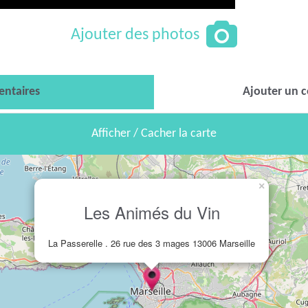
Ajouter des photos
ntaires
Ajouter un 
Afficher / Cacher la carte
×
Les Animés du Vin
La Passerelle . 26 rue des 3 mages 13006 Marseille