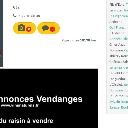
Fils d'Eole,
T
6€
Le Mazel,
Gé
06 29 10 60 38
Les Vigneau
Ardèche
Ozil Frangin
0
0
- Ardèche
Andréa Cale
Page visitée
10198
fois
Gilles Azzon
Domaine
Re
Thierry Rou
Château Sai
Le temps des
Le Petit Do
Languedoc
L'Oiselet,
Yan
Domaine du 
Le Bout du M
Sylvain Res
Samuel Boul