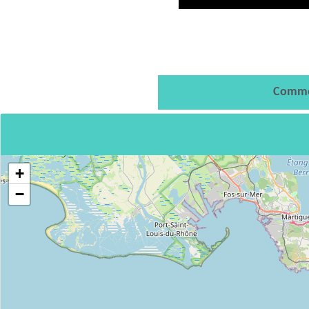
Comme
+
−