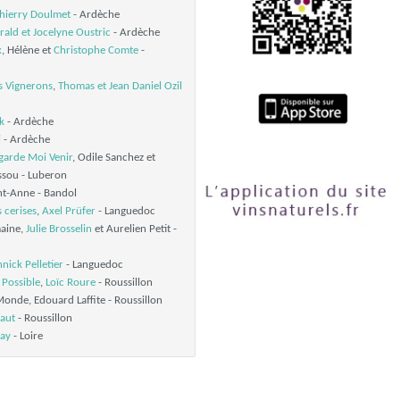
hierry Doulmet
- Ardèche
rald et Jocelyne Oustric
- Ardèche
x
, Hélène et
Christophe Comte
-
s Vignerons
,
Thomas et Jean Daniel Ozil
k
- Ardèche
i - Ardèche
garde Moi Venir
, Odile Sanchez et
ssou - Luberon
nt-Anne - Bandol
 cerises
,
Axel Prüfer
- Languedoc
maine,
Julie Brosselin
et Aurelien Petit -
nick Pelletier
- Languedoc
Possible
,
Loïc Roure
- Roussillon
onde, Edouard Laffite - Roussillon
paut
- Roussillon
ay
- Loire