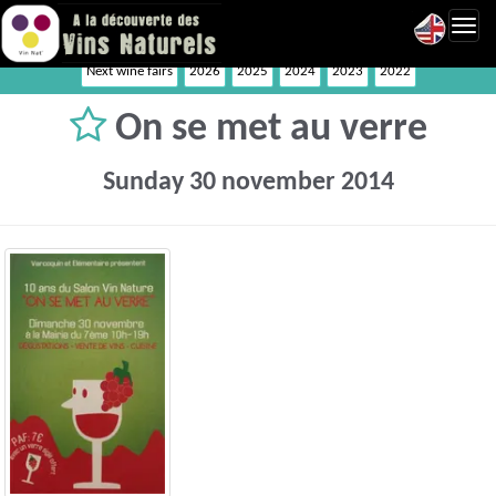
Toggl
navig
Next wine fairs
2026
2025
2024
2023
2022
On se met au verre
Sunday 30 november 2014