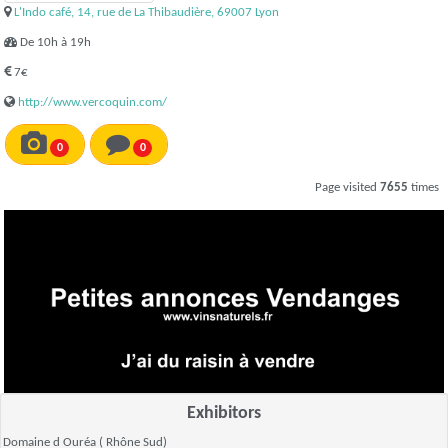
L'Indo café, 14, rue de La Thibaudière, 69007 Lyon
De 10h à 19h
7€
http://www.vercoquin.com/
0
0
Page visited
7655
times
Exhibitors
Domaine d Ouréa
( Rhône Sud)