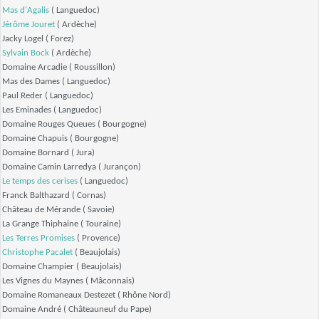
Mas d'Agalis
( Languedoc)
Jérôme Jouret
( Ardèche)
Jacky Logel
( Forez)
Sylvain Bock
( Ardèche)
Domaine Arcadie
( Roussillon)
Mas des Dames
( Languedoc)
Paul Reder
( Languedoc)
Les Eminades
( Languedoc)
Domaine Rouges Queues
( Bourgogne)
Domaine Chapuis
( Bourgogne)
Domaine Bornard
( Jura)
Domaine Camin Larredya
( Jurançon)
Le temps des cerises
( Languedoc)
Franck Balthazard
( Cornas)
Château de Mérande
( Savoie)
La Grange Thiphaine
( Touraine)
Les Terres Promises
( Provence)
Christophe Pacalet
( Beaujolais)
Domaine Champier
( Beaujolais)
Les Vignes du Maynes
( Mâconnais)
Domaine Romaneaux Destezet
( Rhône Nord)
Domaine André
( Châteauneuf du Pape)