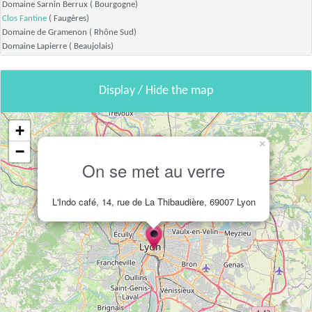
Domaine Sarnin Berrux
( Bourgogne)
Clos Fantine
( Faugères)
Domaine de Gramenon
( Rhône Sud)
Domaine Lapierre
( Beaujolais)
Display / Hide the map
+
×
−
On se met au verre
L'Indo café, 14, rue de La Thibaudière, 69007 Lyon