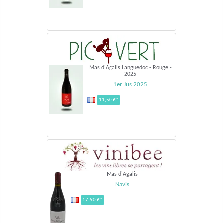
Mas d'Agalis Languedoc - Rouge -
2025
1er Jus 2025
11,50 €*
Mas d'Agalis
Navis
17.90 €*