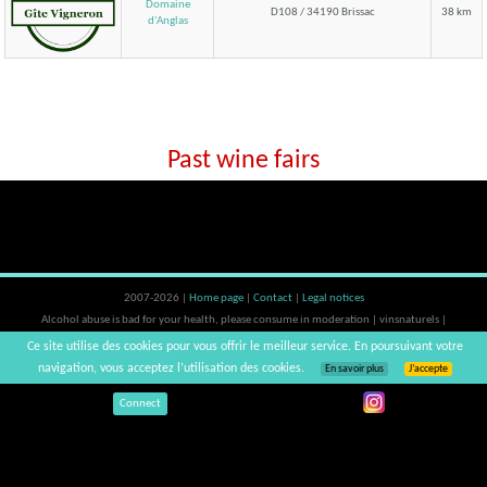
Domaine
D108 / 34190 Brissac
38 km
d'Anglas
Past wine fairs
2007-2026 |
Home page
|
Contact
|
Legal notices
Alcohol abuse is bad for your health, please consume in moderation | vinsnaturels |
v3.12
Ce site utilise des cookies pour vous offrir le meilleur service. En poursuivant votre
navigation, vous acceptez l’utilisation des cookies.
En savoir plus
J’accepte
Connect