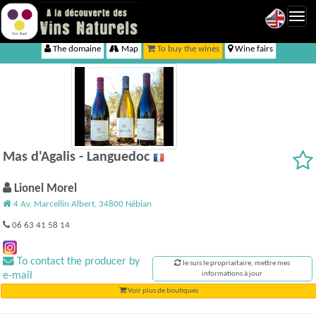
Toggl
navig
The domaine
Map
To buy the wines
Wine fairs
Mas d'Agalis - Languedoc
Lionel Morel
4 Av. Marcellin Albert, 34800 Nébian
06 63 41 58 14
To contact the producer by
Je suis le propriaitaire, mettre mes
e-mail
informations à jour
Voir plus de boutiques