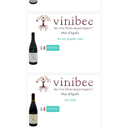
Mas d'Agalis
Yo no puedo mas
13.90 €*
Mas d'Agalis
Au Mas
14.50 €*