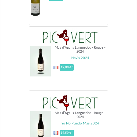
Mas d'Agalis Languedoc - Rouge -
2024
Navis 2024
19,00 €*
Mas d'Agalis Languedoc - Rouge -
2024
Yo No Puedo Mas 2024
14,50 €*