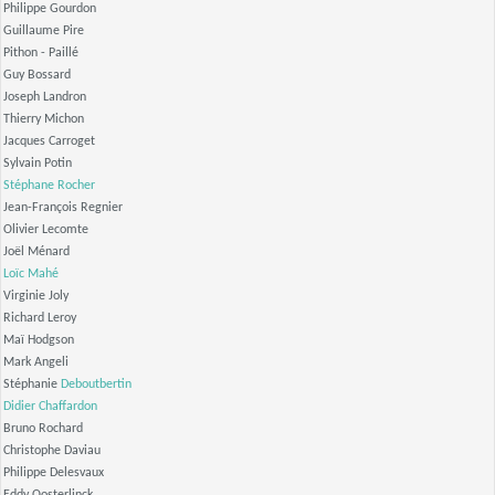
Philippe Gourdon
Guillaume Pire
Pithon - Paillé
Guy Bossard
Joseph Landron
Thierry Michon
Jacques Carroget
Sylvain Potin
Stéphane Rocher
Jean-François Regnier
Olivier Lecomte
Joël Ménard
Loïc Mahé
Virginie Joly
Richard Leroy
Maï Hodgson
Mark Angeli
Stéphanie
Deboutbertin
Didier Chaffardon
Bruno Rochard
Christophe Daviau
Philippe Delesvaux
Eddy Oosterlinck