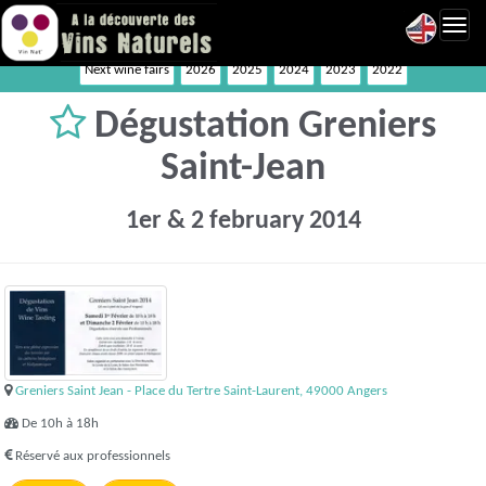
Toggl
navig
Next wine fairs
2026
2025
2024
2023
2022
Dégustation Greniers
Saint-Jean
1er & 2 february 2014
Greniers Saint Jean - Place du Tertre Saint-Laurent, 49000 Angers
De 10h à 18h
Réservé aux professionnels