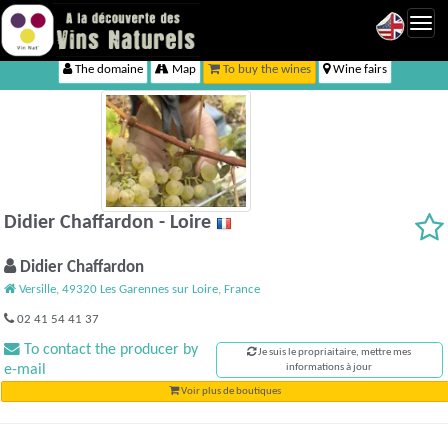
Toggl
navig
The domaine
Map
To buy the wines
Wine fairs
Didier Chaffardon - Loire
Didier Chaffardon
Versille, 49320 Les Garennes sur Loire, France
02 41 54 41 37
To contact the producer by
Je suis le propriaitaire, mettre mes
e-mail
informations à jour
Voir plus de boutiques