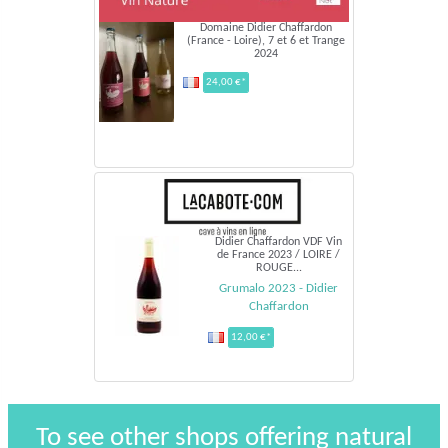
Domaine Didier Chaffardon
(France - Loire), 7 et 6 et Trange
2024
24,00 €*
Didier Chaffardon VDF Vin
de France 2023 / LOIRE /
ROUGE...
Grumalo 2023 - Didier
Chaffardon
12,00 €*
To see other shops offering natural