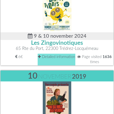
9 & 10 november 2024
Les Zingovinotiques
65 Rte du Port, 22300 Trédrez-Locquémeau
6€
Detailed information
Page visited
1636
times
10
NOVEMBER
2019