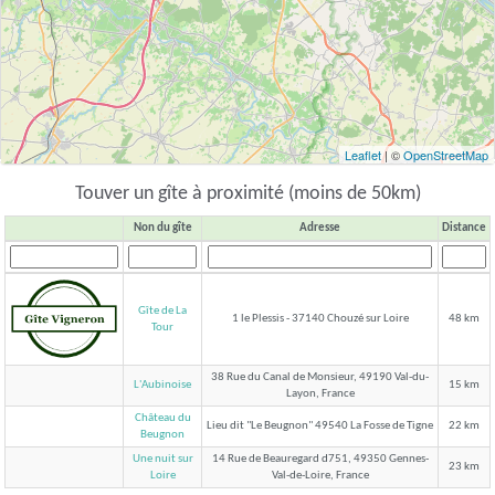
Leaflet
| ©
OpenStreetMap
Touver un gîte à proximité (moins de 50km)
Non du gîte
Adresse
Distance
Gîte de La
1 le Plessis - 37140 Chouzé sur Loire
48 km
Tour
38 Rue du Canal de Monsieur, 49190 Val-du-
L'Aubinoise
15 km
Layon, France
Château du
Lieu dit "Le Beugnon" 49540 La Fosse de Tigne
22 km
Beugnon
Une nuit sur
14 Rue de Beauregard d751, 49350 Gennes-
23 km
Val-de-Loire, France
Loire