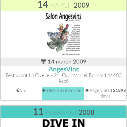
14
MARCH
2009
14 march 2009
AngesVins
Restaurant La Civelle - 21, Quai Marcel Boissard 44400
Rezé
5 €
Detailed information
Page visited
21898
times
11
FEBRUARY
2008