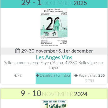
29 - 1
DECEMBER
2025
29-30 november & 1er december
Les Anges Vins
Salle communale de Faye d'Anjou, 49380 Bellevigne-en-
Layon
7€
Detailed information
Page visited
255
times
9 - 10
NOVEMBER
2024