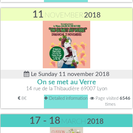
11
NOVEMBER
2018
Le Sunday 11 november 2018
On se met au Verre
14 rue de la Thibaudière 69007 Lyon
8€
Detailed information
Page visited
6546
times
17 - 18
MARCH
2018