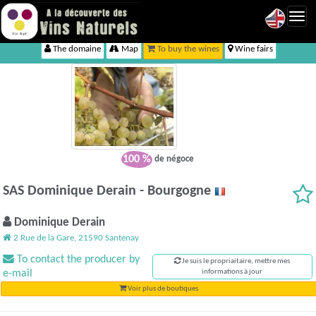
Toggl
navig
The domaine
Map
To buy the wines
Wine fairs
100 %
de négoce
SAS Dominique Derain - Bourgogne
Dominique Derain
2 Rue de la Gare, 21590 Santenay
To contact the producer by
Je suis le propriaitaire, mettre mes
e-mail
informations à jour
Voir plus de boutiques