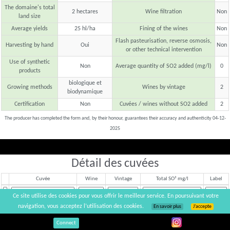
The domaine's total
2 hectares
Wine filtration
Non
land size
Average yields
25 hl/ha
Fining of the wines
Non
Flash pasteurisation, reverse osmosis,
Harvesting by hand
Oui
Non
or other technical intervention
Use of synthetic
Non
Average quantity of SO2 added (mg/l)
0
products
biologique et
Growing methods
Wines by vintage
2
biodynamique
Certification
Non
Cuvées / wines without SO2 added
2
The producer has completed the form and, by their honour, guarantees their accuracy and authenticity 04-12-
2025
Détail des cuvées
Cuvée
Wine
Vintage
Total SO² mg/l
Label
Ce site utilise des cookies pour vous offrir le meilleur service. En poursuivant votre
Bouzeron
Blanc
2024
navigation, vous acceptez l’utilisation des cookies.
En savoir plus
J’accepte
Morin's Derain
Blanc
2025
Connect
Drain Fantôme
Blanc
2021