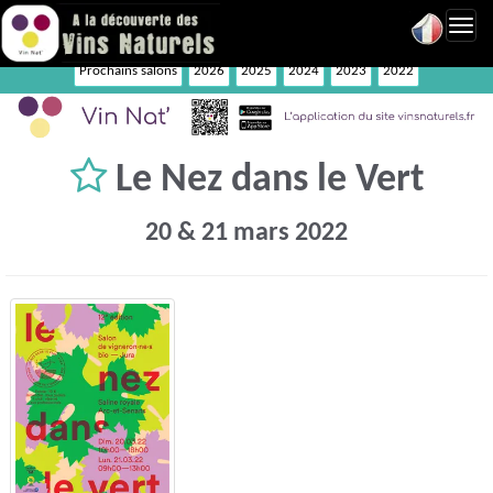
Toggl
navig
Prochains salons
2026
2025
2024
2023
2022
Le Nez dans le Vert
20 & 21 mars 2022