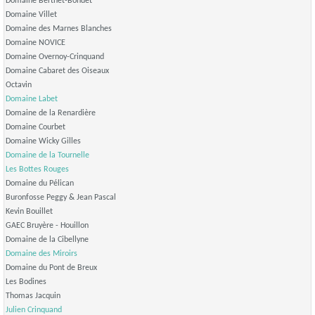
Domaine Berthet-Bondet
Domaine Villet
Domaine des Marnes Blanches
Domaine NOVICE
Domaine Overnoy-Crinquand
Domaine Cabaret des Oiseaux
Octavin
Domaine Labet
Domaine de la Renardière
Domaine Courbet
Domaine Wicky Gilles
Domaine de la Tournelle
Les Bottes Rouges
Domaine du Pélican
Buronfosse Peggy & Jean Pascal
Kevin Bouillet
GAEC Bruyère - Houillon
Domaine de la Cibellyne
Domaine des Miroirs
Domaine du Pont de Breux
Les Bodines
Thomas Jacquin
Julien Crinquand