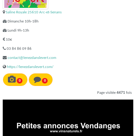
Saline Royale 25610 Arc-et-Senans
Dimanche 10h-18h
Lundi 9h-13h
10€
03 84 86 09 86
contact@lenezdanslevert.com
https://lenezdanslevert.com/
0
0
Page visitée
4471
fois