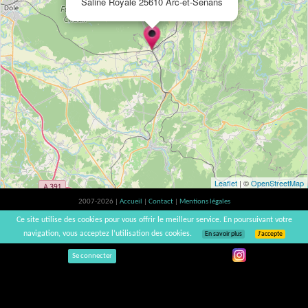
Saline Royale 25610 Arc-et-Senans
Leaflet
| ©
OpenStreetMap
2007-2026 |
Accueil
|
Contact
|
Mentions légales
L'abus d'alcool est dangereux pour la santé, à consommer avec modération. |
Ce site utilise des cookies pour vous offrir le meilleur service. En poursuivant votre
vinsnaturels | v3.12
navigation, vous acceptez l’utilisation des cookies.
En savoir plus
J’accepte
Se connecter