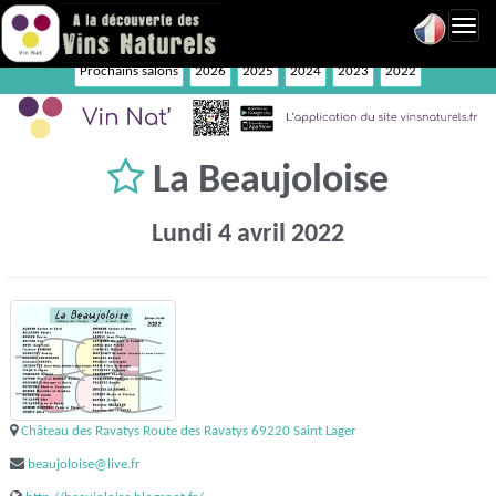
Toggl
navig
Prochains salons
2026
2025
2024
2023
2022
La Beaujoloise
Lundi 4 avril 2022
Château des Ravatys Route des Ravatys 69220 Saint Lager
beaujoloise@live.fr