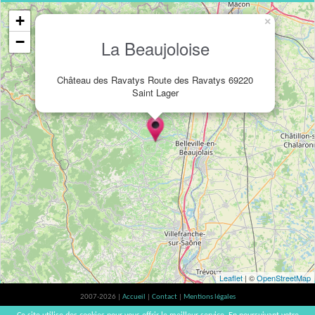
+
×
−
La Beaujoloise
Château des Ravatys Route des Ravatys 69220
Saint Lager
Leaflet
| ©
OpenStreetMap
2007-2026 |
Accueil
|
Contact
|
Mentions légales
L'abus d'alcool est dangereux pour la santé, à consommer avec modération. |