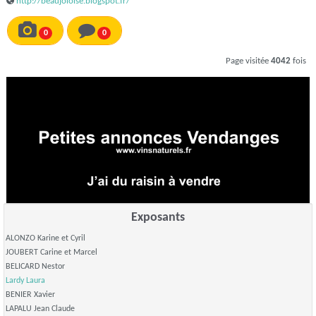
http://beaujoloise.blogspot.fr/
0
0
Page visitée
4042
fois
Exposants
ALONZO Karine et Cyril
JOUBERT Carine et Marcel
BELICARD Nestor
Lardy Laura
BENIER Xavier
LAPALU Jean Claude