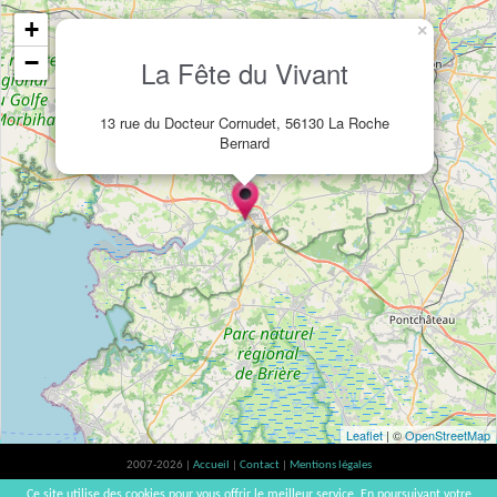
+
×
−
La Fête du Vivant
13 rue du Docteur Cornudet, 56130 La Roche
Bernard
Leaflet
| ©
OpenStreetMap
2007-2026 |
Accueil
|
Contact
|
Mentions légales
L'abus d'alcool est dangereux pour la santé, à consommer avec modération. |
Ce site utilise des cookies pour vous offrir le meilleur service. En poursuivant votre