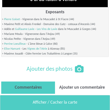
Exposants
>
Pierre Goiset
- Vigneron dans le Muscadet à St Fiacre (44)
> Maxime Petit et Alexis Frenkel - Domaine des Gatz - coteaux d'Ancenis (44)
> Adèle et
Guillaume Lavie
-
Les Vins de Lavie
dans le Muscadet à Gorges (44)
> Mariane Moula - Vigneronne dans l'Anjou (49)
> Nicolas Petite - Vigneron dans l'Anjou (49)
>
Perrine Loeuilleux
- L'âme bleue à Calce (66)
>
Elise Hamant
- Les
Vignes de l'Atrie
à Aizenay (85)
> Maxime Jouadé - Cidre fermier Les Trabatières à Langon (35)
Ajouter des photos
Commentaires
Ajouter un commentaire
Afficher / Cacher la carte