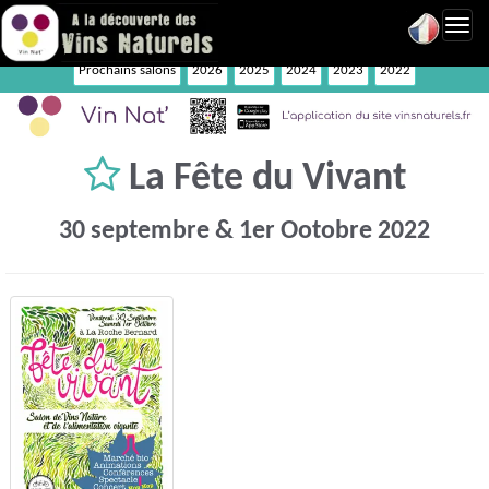
Toggl
navig
Prochains salons
2026
2025
2024
2023
2022
La Fête du Vivant
30 septembre & 1er Ootobre 2022