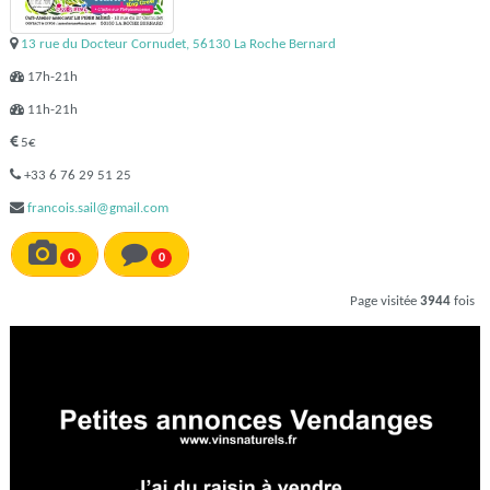
13 rue du Docteur Cornudet, 56130 La Roche Bernard
17h-21h
11h-21h
5€
+33 6 76 29 51 25
francois.sail@gmail.com
0
0
Page visitée
3944
fois