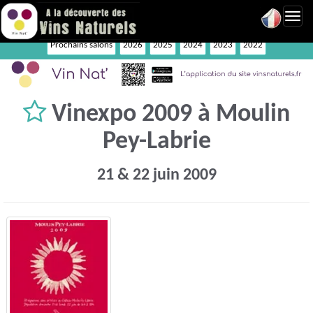
Toggl
navig
Prochains salons
2026
2025
2024
2023
2022
Vinexpo 2009 à Moulin
Pey-Labrie
21 & 22 juin 2009