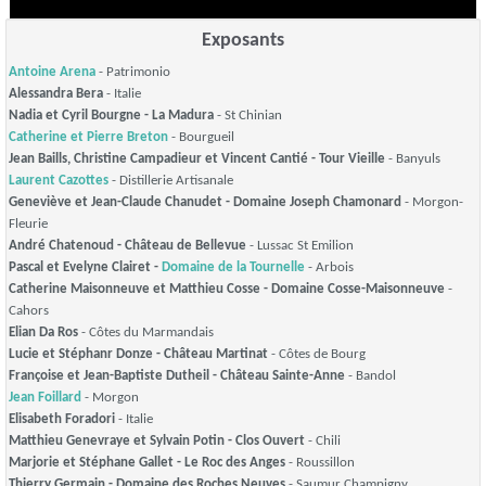
Exposants
Antoine Arena
- Patrimonio
Alessandra Bera
- Italie
Nadia et Cyril Bourgne - La Madura
- St Chinian
Catherine et Pierre Breton
- Bourgueil
Jean Baills, Christine Campadieur et Vincent Cantié - Tour Vieille
- Banyuls
Laurent Cazottes
- Distillerie Artisanale
Geneviève et Jean-Claude Chanudet - Domaine Joseph Chamonard
- Morgon-
Fleurie
André Chatenoud - Château de Bellevue
- Lussac St Emilion
Pascal et Evelyne Clairet -
Domaine de la Tournelle
- Arbois
Catherine Maisonneuve et Matthieu Cosse - Domaine Cosse-Maisonneuve
-
Cahors
Elian Da Ros
- Côtes du Marmandais
Lucie et Stéphanr Donze - Château Martinat
- Côtes de Bourg
Françoise et Jean-Baptiste Dutheil - Château Sainte-Anne
- Bandol
Jean Foillard
- Morgon
Elisabeth Foradori
- Italie
Matthieu Genevraye et Sylvain Potin - Clos Ouvert
- Chili
Marjorie et Stéphane Gallet - Le Roc des Anges
- Roussillon
Thierry Germain - Domaine des Roches Neuves
- Saumur Champigny