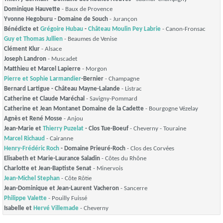
Dominique Hauvette
- Baux de Provence
Yvonne Hegoburu - Domaine de Souch
- Jurançon
Bénédicte et
Grégoire Hubau
-
Château Moulin Pey Labrie
- Canon-Fronsac
Guy et Thomas Jullien
- Beaumes de Venise
Clément Klur
- Alsace
Joseph Landron
- Muscadet
Matthieu et Marcel Lapierre
- Morgon
Pierre et Sophie Larmandier
-Bernier
- Champagne
Bernard Lartigue - Château Mayne-Lalande
- Listrac
Catherine et Claude Maréchal
- Savigny-Pommard
Catherine et Jean Montanet Domaine de la Cadette
- Bourgogne Vézelay
Agnès et René Mosse
- Anjou
Jean-Marie et
Thierry Puzelat
- Clos Tue-Boeuf
- Cheverny - Touraine
Marcel Richaud
- Cairanne
Henry-Frédéric Roch
- Domaine Prieuré-Roch
- Clos des Corvées
Elisabeth et Marie-Laurance Saladin
- Côtes du Rhône
Charlotte et Jean-Baptiste Senat
- Minervois
Jean-Michel Stephan
- Côte Rôtie
Jean-Dominique et Jean-Laurent Vacheron
- Sancerre
Philippe Valette
- Pouilly Fuissé
Isabelle et
Hervé Villemade
- Cheverny