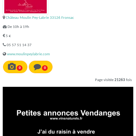
Château Moulin Pey-Labrie 33126 Fronsac
De 10h à 19h
5 €
05 57 51 14 37
www.moulinpeylabrie.com
0
0
Page visitée
21263
fois