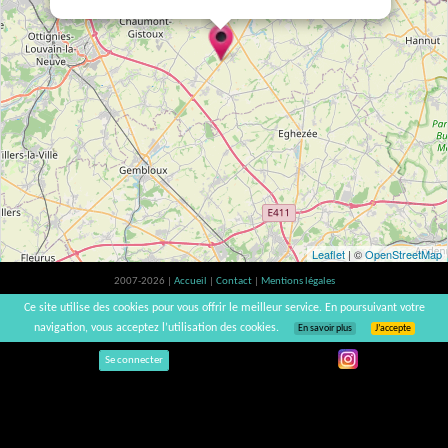
Leaflet
| ©
OpenStreetMap
2007-2026 |
Accueil
|
Contact
|
Mentions légales
L'abus d'alcool est dangereux pour la santé, à consommer avec modération. |
Ce site utilise des cookies pour vous offrir le meilleur service. En poursuivant votre
vinsnaturels | v3.12
navigation, vous acceptez l’utilisation des cookies.
En savoir plus
J’accepte
Se connecter