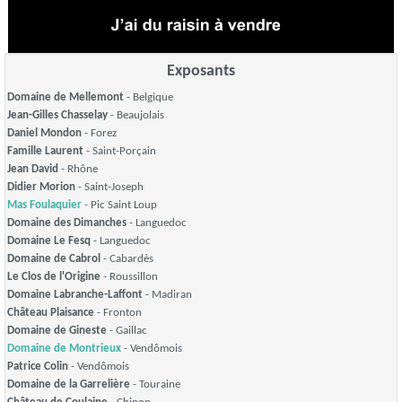
Exposants
Domaine de Mellemont
- Belgique
Jean-Gilles Chasselay
- Beaujolais
Daniel Mondon
- Forez
Famille Laurent
- Saint-Porçain
Jean David
- Rhône
Didier Morion
- Saint-Joseph
Mas Foulaquier
- Pic Saint Loup
Domaine des Dimanches
- Languedoc
Domaine Le Fesq
- Languedoc
Domaine de Cabrol
- Cabardès
Le Clos de l'Origine
- Roussillon
Domaine Labranche-Laffont
- Madiran
Château Plaisance
- Fronton
Domaine de Gineste
- Gaillac
Domaine de Montrieux
- Vendômois
Patrice Colin
- Vendômois
Domaine de la Garrelière
- Touraine