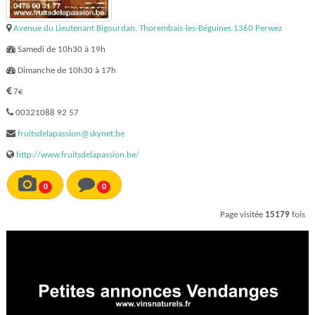
Avenue du Lieutenant Bigourdan, Thorembais-les-Béguines 1360 Perwez
Samedi de 10h30 à 19h
Dimanche de 10h30 à 17h
7€
00321088 92 57
fruitsdelapassion@skynet.be
http://www.fruitsdelapassion.be/
0
0
Page visitée
15179
fois