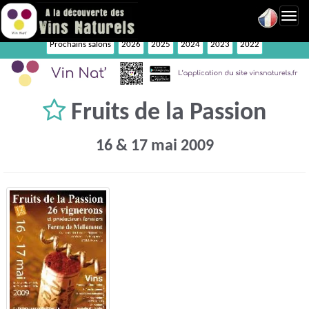
Toggl
navig
Prochains salons
2026
2025
2024
2023
2022
Fruits de la Passion
16 & 17 mai 2009