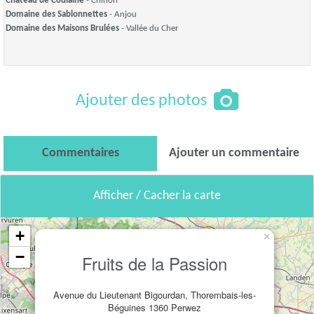
Château de Coulaine
- Chinon
Domaine des Sablonnettes
- Anjou
Domaine des Maisons Brulées
- Vallée du Cher
Ajouter des photos
Commentaires
Ajouter un commentaire
Afficher / Cacher la carte
+
×
−
Fruits de la Passion
Avenue du Lieutenant Bigourdan, Thorembais-les-
Béguines 1360 Perwez