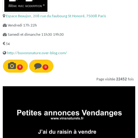
Espace Beaujon, 208 rue du faubourg St Honoré, 75008 Paris
Vendredi 17h 22h
Samedi et dimanche 11h30 19h30
5€
http://buvonsnature.over-blog.com/
0
0
Page visitée
22452
fois