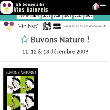
Toggl
navig
Prochains salons
2026
2025
2024
2023
2022
Buvons Nature !
11, 12 & 13 décembre 2009